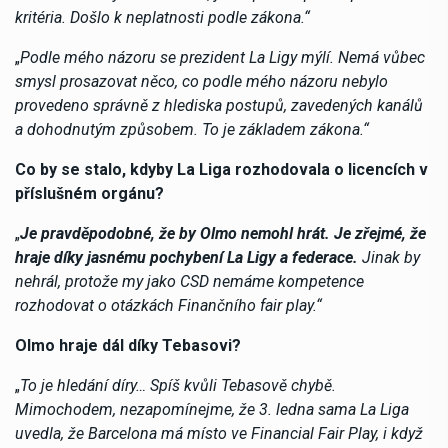
kritéria. Došlo k neplatnosti podle zákona.“
„
Podle mého názoru se prezident La Ligy mýlí. Nemá vůbec
smysl prosazovat něco, co podle mého názoru nebylo
provedeno správně z hlediska postupů, zavedených kanálů
a dohodnutým způsobem. To je základem zákona.“
Co by se stalo, kdyby La Liga rozhodovala o licencích v
příslušném orgánu?
„
Je pravděpodobné, že by Olmo nemohl hrát. Je zřejmé, že
hraje díky jasnému pochybení La Ligy a federace.
Jinak by
nehrál, protože my jako CSD nemáme kompetence
rozhodovat o otázkách Finančního fair play.“
Olmo hraje dál díky Tebasovi?
„
To je hledání díry… Spíš kvůli Tebasově chybě.
Mimochodem, nezapomínejme, že 3. ledna sama La Liga
uvedla, že Barcelona má místo ve Financial Fair Play, i když