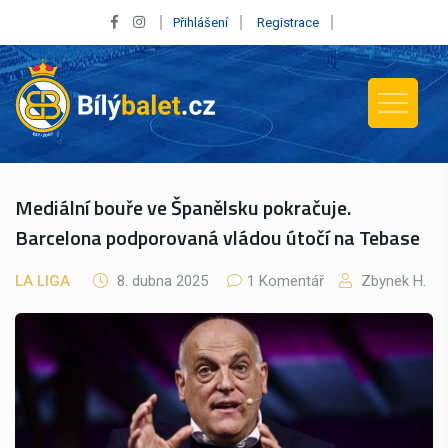
Přihlášení
Registrace
Mediální bouře ve Španělsku pokračuje.
Barcelona podporovaná vládou útočí na Tebase
LA LIGA
8. dubna 2025
1 Komentář
Zbynek H.