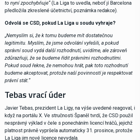
to nyní zpochybňuje“
(La Liga to uvedla, neboť jí Barcelona
předložila zkreslené účetnictví, poznámka redakce).
Odvolá se CSD, pokud La Liga u soudu vyhraje?
„
Nemyslím si, že k tomu budeme mít dostatečnou
legitimitu. Myslím, že jsme odvolání vyřešili, a pokud
správní soud vydá další rozhodnutí, uvidíme, ale zároveň
zdůrazňuji, že se budeme řídit právními rozhodnutími.
Pokud soud řekne, že nemohou hrát, pak toto rozhodnutí
budeme akceptovat, protože naší povinností je respektovat
právní stát.“
Tebas vrací úder
Javier Tebas, prezident La Ligy, na výše uvedené reagoval, i
když na portálu X. Ve stručnosti Španěl tvrdí, že CSD použil
nesprávný výklad v čele s ponecháním licencí hráčů, jejichž
platnost právně vypršela automaticky 31. prosince, protože
La Liga jim nové licence nevydala.