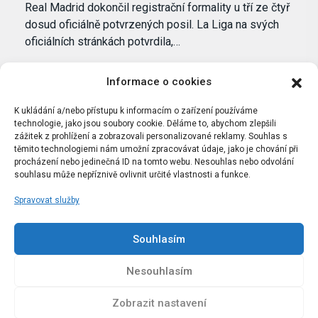
Real Madrid dokončil registrační formality u tří ze čtyř
dosud oficiálně potvrzených posil. La Liga na svých
oficiálních stránkách potvrdila,…
Informace o cookies
K ukládání a/nebo přístupu k informacím o zařízení používáme
technologie, jako jsou soubory cookie. Děláme to, abychom zlepšili
zážitek z prohlížení a zobrazovali personalizované reklamy. Souhlas s
těmito technologiemi nám umožní zpracovávat údaje, jako je chování při
procházení nebo jedinečná ID na tomto webu. Nesouhlas nebo odvolání
souhlasu může nepříznivě ovlivnit určité vlastnosti a funkce.
Spravovat služby
Portál Bílýbalet.cz byl založen pod názvem Real-
Madrid.cz v roce 2007
Souhlasím
Kopírování obsahu je přísně zakázáno.
Nesouhlasím
Zobrazit nastavení