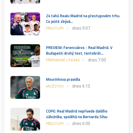
24 tahů Realu Madrid na přestupovém trhu.
Co ještě zbývá…
dnes 9:07
PŘESTUPY
PREVIEW: Ferencváros - Real Madrid. V
Budapešti druhý test, tentokrát…
dnes 7:00
PŘÍPRAVNÉ UTKÁNÍ
Mourinhova pravidla
dnes 6:15
MUŽSTVO
COPE: Real Madrid nepřivede dalšího
záložníka, spoléhá na Bernarda Silvu
dnes 6:00
PŘESTUPY