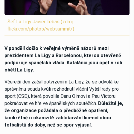
Šéf La Ligy Javier Tebas (zdroj:
flickr.com/photos/websummit/)
V pondělí došlo k veřejné výměně názorů mezi
prezidentem La Ligy a Barcelonou, kterou otevřeně
podporuje španělská vláda. Katalánci jsou opět v roli
obětí La Ligy.
Včerejší den začal potvrzením La Ligy, že se odvolá ke
správnímu soudu kvůli rozhodnutí vládní Vyšší rady pro
sport (CSD), která povolila Danu Olmovi a Pau Víctoru
pokračovat ve hře ve španělských soutěžích.
Důležité je,
že organizace požádala o předběžné opatření,
konkrétně o okamžité zablokování licencí obou
fotbalistů do doby, než se spor vyjasní.