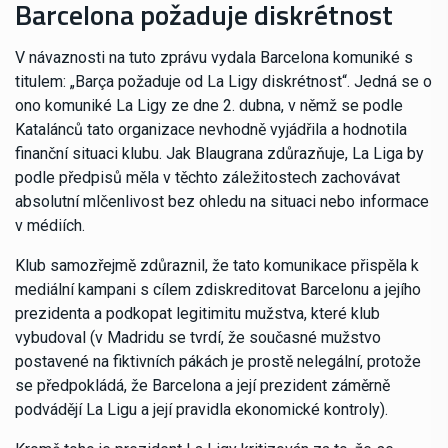
Barcelona požaduje diskrétnost
V návaznosti na tuto zprávu vydala Barcelona komuniké s
titulem: „Barça požaduje od La Ligy diskrétnost“. Jedná se o
ono komuniké La Ligy ze dne 2. dubna, v němž se podle
Katalánců tato organizace nevhodně vyjádřila a hodnotila
finanční situaci klubu. Jak Blaugrana zdůrazňuje, La Liga by
podle předpisů měla v těchto záležitostech zachovávat
absolutní mlčenlivost bez ohledu na situaci nebo informace
v médiích.
Klub samozřejmě zdůraznil, že tato komunikace přispěla k
mediální kampani s cílem zdiskreditovat Barcelonu a jejího
prezidenta a podkopat legitimitu mužstva, které klub
vybudoval (v Madridu se tvrdí, že současné mužstvo
postavené na fiktivních pákách je prostě nelegální, protože
se předpokládá, že Barcelona a její prezident záměrně
podvádějí La Ligu a její pravidla ekonomické kontroly).