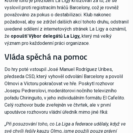
Kromě toho je prezident La Ligy kritizován za to, že se
vyslovil proti registracím hráčů Barcelony, což je rovněž
považováno za pokus o destabilizaci. Klub nakonec
požadoval, aby se zdržel dalších akcí tohoto druhu, odstranil
uvedené sdělení z internetových stránek La Ligy a oznámil,
že
opouští Výbor delegátů La Ligy,
který má velký
význam pro každodenní práci organizace.
Vláda spěchá na pomoc
Do hry poté vstoupil José Manuel Rodríguez Uribes,
předseda CSD, který vyhověl odvolání Barcelony a povolil
Olmovi a Víctoru pokračovat ve hře. Poskytl rozhovor
Josepu Pedrerolovi, moderátorovi nočního televizního
pořadu Chiringuito, v jeho individuálním formátu El Cafelito.
Celý rozhovor bude zveřejněn ve čtvrtek, ale v první
upoutávce rozhovoru vládní úředník mimo jiné říká:
„
Při posuzování toho, co La Liga a federace udělaly, když ve
své chvíli řešily kauzu Olmo, jsme použili pouze právní