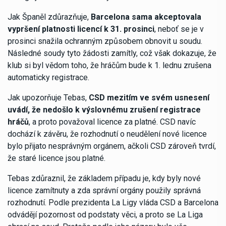
Jak Španěl zdůrazňuje,
Barcelona sama akceptovala
vypršení platnosti licencí k 31. prosinci
, neboť se je v
prosinci snažila ochranným způsobem obnovit u soudu.
Následné soudy tyto žádosti zamítly, což však dokazuje, že
klub si byl vědom toho, že hráčům bude k 1. lednu zrušena
automaticky registrace.
Jak upozorňuje Tebas,
CSD mezitím ve svém usnesení
uvádí, že nedošlo k výslovnému zrušení registrace
hráčů
, a proto považoval licence za platné. CSD navíc
dochází k závěru, že rozhodnutí o neudělení nové licence
bylo přijato nesprávným orgánem, ačkoli CSD zároveň tvrdí,
že staré licence jsou platné.
Tebas zdůraznil, že základem případu je, kdy byly nové
licence zamítnuty a zda správní orgány použily správná
rozhodnutí. Podle prezidenta La Ligy vláda CSD a Barcelona
odvádějí pozornost od podstaty věci, a proto se La Liga