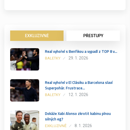
EXKLUZIVNĚ
PŘESTUPY
Real vyhořel s Benfikou a vypadl z TOP 8 v…
29. 1. 2026
BALETKY
Real vyhořel v El Clásiku a Barcelona slaví
Superpohár. Frustrace…
12. 1. 2026
BALETKY
Dokáže Xabi Alonso zkrotit kabinu plnou
silných eg?
8. 1. 2026
EXKLUZIVNĚ