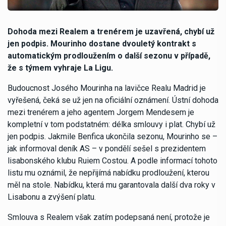
Dohoda mezi Realem a trenérem je uzavřená, chybí už
jen podpis. Mourinho dostane dvouletý kontrakt s
automatickým prodloužením o další sezonu v případě,
že s týmem vyhraje La Ligu.
Budoucnost Josého Mourinha na lavičce Realu Madrid je
vyřešená, čeká se už jen na oficiální oznámení. Ústní dohoda
mezi trenérem a jeho agentem Jorgem Mendesem je
kompletní v tom podstatném: délka smlouvy i plat. Chybí už
jen podpis. Jakmile Benfica ukončila sezonu, Mourinho se –
jak informoval deník AS – v pondělí sešel s prezidentem
lisabonského klubu Ruiem Costou. A podle informací tohoto
listu mu oznámil, že nepřijímá nabídku prodloužení, kterou
měl na stole. Nabídku, která mu garantovala další dva roky v
Lisabonu a zvýšení platu.
Smlouva s Realem však zatím podepsaná není, protože je