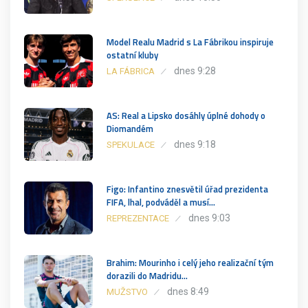
Model Realu Madrid s La Fábrikou inspiruje
ostatní kluby
dnes 9:28
LA FÁBRICA
AS: Real a Lipsko dosáhly úplné dohody o
Diomandém
dnes 9:18
SPEKULACE
Figo: Infantino znesvětil úřad prezidenta
FIFA, lhal, podváděl a musí…
dnes 9:03
REPREZENTACE
Brahim: Mourinho i celý jeho realizační tým
dorazili do Madridu…
dnes 8:49
MUŽSTVO