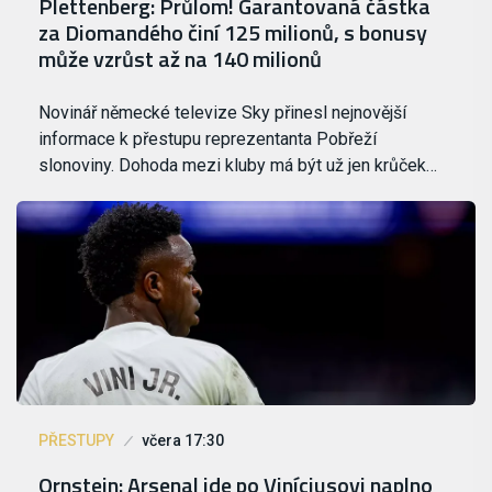
Plettenberg: Průlom! Garantovaná částka
za Diomandého činí 125 milionů, s bonusy
může vzrůst až na 140 milionů
Novinář německé televize Sky přinesl nejnovější
informace k přestupu reprezentanta Pobřeží
slonoviny. Dohoda mezi kluby má být už jen krůček…
PŘESTUPY
včera 17:30
Ornstein: Arsenal jde po Viníciusovi naplno