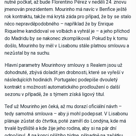
nutné počkat, až bude Florentino Pérez v neděli 24. znovu
jmenován prezidentem. Mourinho má navíc v Benfice ještě
rok kontraktu, takže má krytá záda pro případ, že by se stalo
něco nepravděpodobného – například že by Enrique
Riquelme kandidoval ve volbách a vyhrál je – a jeho příchod
do Madridu by se nakonec zkomplikoval. Pokud by k tomu
došlo, Mourinho by měl v Lisabonu stále platnou smlouvu a
nezůstal by na suchu.
Hlavní parametry Mourinho­vy smlouvy s Realem jsou už
dohodnuté, zbývá doladit jen drobnosti, které se vyřeší v
následujících hodinách. Portugalec podepíše dvouletý
kontrakt s možností automatického prodloužení o další
sezonu v případě, že s týmem získá ligový titul.
Teď už Mourinho jen čeká, až mu dorazí oficiální návrh –
tedy samotná smlouva – aby ji mohl podepsat. V Lisabonu
plánuje zůstat do čtvrtka, poté zamíří do Londýna, kde má
trvalé bydliště a kde žije jeho rodina, aby si na pár dní
odpočinul. A na konci příštího týdne, případně na začátku