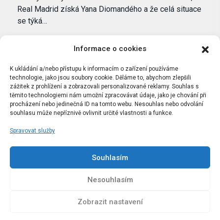
Real Madrid získá Yana Diomandého a že celá situace
se týká…
Informace o cookies
K ukládání a/nebo přístupu k informacím o zařízení používáme
technologie, jako jsou soubory cookie. Děláme to, abychom zlepšili
zážitek z prohlížení a zobrazovali personalizované reklamy. Souhlas s
těmito technologiemi nám umožní zpracovávat údaje, jako je chování při
procházení nebo jedinečná ID na tomto webu. Nesouhlas nebo odvolání
souhlasu může nepříznivě ovlivnit určité vlastnosti a funkce.
Spravovat služby
Portál Bílýbalet.cz byl založen pod názvem Real-
Madrid.cz v roce 2007
Souhlasím
Kopírování obsahu je přísně zakázáno.
Nesouhlasím
Zobrazit nastavení