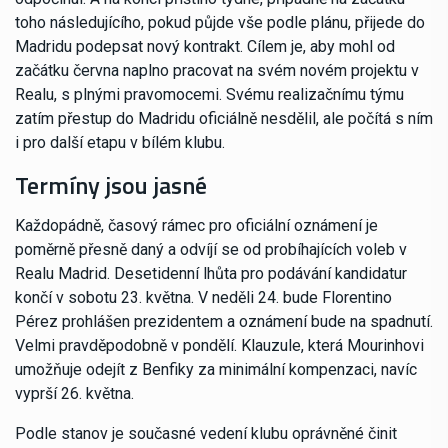
toho následujícího, pokud půjde vše podle plánu, přijede do
Madridu podepsat nový kontrakt. Cílem je, aby mohl od
začátku června naplno pracovat na svém novém projektu v
Realu, s plnými pravomocemi. Svému realizačnímu týmu
zatím přestup do Madridu oficiálně nesdělil, ale počítá s ním
i pro další etapu v bílém klubu.
Termíny jsou jasné
Každopádně, časový rámec pro oficiální oznámení je
poměrně přesně daný a odvíjí se od probíhajících voleb v
Realu Madrid. Desetidenní lhůta pro podávání kandidatur
končí v sobotu 23. května. V neděli 24. bude Florentino
Pérez prohlášen prezidentem a oznámení bude na spadnutí.
Velmi pravděpodobně v pondělí. Klauzule, která Mourinhovi
umožňuje odejít z Benfiky za minimální kompenzaci, navíc
vyprší 26. května.
Podle stanov je současné vedení klubu oprávněné činit