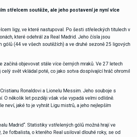
m střelcem soutěže, ale jeho postavení je nyní více
em ligy, ve které nastupoval. Po šesti střeleckých titulech v
zonách, které odehrál za Real Madrid. Jeho čísla jsou
ch gólů (44 ve všech soutěžích) a ve druhé sezoně 25 ligových
e začíná objevovat stále více černých mraků. Ve 27 letech
j celý svět vkládal poté, co jako sotva dospívající hráč ohromil
 Cristianu Ronaldovi a Lionelu Messim. Jeho souboje s
 O několik let později však vše vypadá velmi odlišně.
e neví, jaké to je vyhrát Ligu mistrů, a jeho nejlepším
lu Madrid“. Statistiky vstřelených gólů možná hrají ve
 že fotbalista, o kterého Real usiloval dlouhé roky, se od