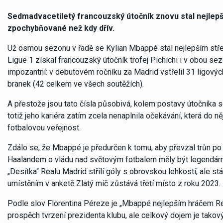
Sedmadvacetiletý francouzský útočník znovu stal nejlepší
zpochybňované než kdy dřív.
Už osmou sezonu v řadě se Kylian Mbappé stal nejlepším střelc
Ligue 1 získal francouzský útočník trofej Pichichi i v obou se
impozantní: v debutovém ročníku za Madrid vstřelil 31 ligový
branek (42 celkem ve všech soutěžích).
A přestože jsou tato čísla působivá, kolem postavy útočníka s
totiž jeho kariéra zatím zcela nenaplnila očekávání, která do ně
fotbalovou veřejnost.
Zdálo se, že Mbappé je předurčen k tomu, aby převzal trůn po
Haalandem o vládu nad světovým fotbalem měly být legendární.
„Desítka“ Realu Madrid střílí góly s obrovskou lehkostí, ale stál
umístěním v anketě Zlatý míč zůstává třetí místo z roku 2023.
Podle slov Florentina Péreze je „Mbappé nejlepším hráčem Rea
prospěch tvrzení prezidenta klubu, ale celkový dojem je takový,