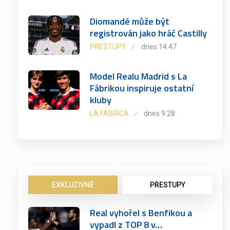
Diomandé může být
registrován jako hráč Castilly
PŘESTUPY
dnes 14:47
Model Realu Madrid s La
Fábrikou inspiruje ostatní
kluby
LA FÁBRICA
dnes 9:28
EXKLUZIVNĚ
PŘESTUPY
Real vyhořel s Benfikou a
vypadl z TOP 8 v…