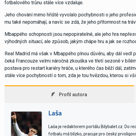
fotbalového trůnu stále více vzdaluje.
Jeho chování mimo hřiště vyvolalo pochybnosti o jeho profesio
mu také nepomáhají, a navíc se zdá, že jeho přítomnost na trávn
Mbappého schopnosti jsou nepopiratelné, ale jeho hra nepře
výhodných situací, ale způsob, jakým chápe hru a jak se rozho
Real Madrid má však v Mbappého plnou důvěru, aby dál vedl pro
čeká Francouze velmi náročná zkouška ve třetí sezoně v bílém
postava pro restart kariéry hráče, u kterého čas běží dál, zatí
stále více pochybností o tom, zda je tou hvězdou, kterou si vši
Profil autora
Laša
Laša je redaktorem portálu Bilybalet.cz. Do r
fotbalu má blízko, pracuje pro český prvoligo