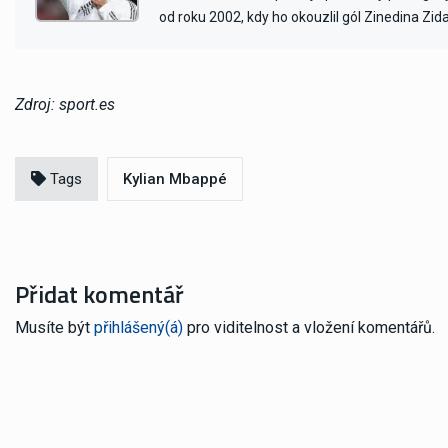
od roku 2002, kdy ho okouzlil gól Zinedina Zid
Zdroj: sport.es
Tags
Kylian Mbappé
Přidat komentář
Musíte být
přihlášený(á)
pro viditelnost a vložení komentářů.