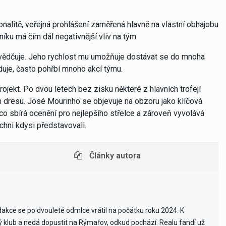
nalitě, veřejná prohlášení zaměřená hlavně na vlastní obhajobu
íku má čím dál negativnější vliv na tým.
svědčuje. Jeho rychlost mu umožňuje dostávat se do mnoha
duje, často pohřbí mnoho akcí týmu.
jekt. Po dvou letech bez zisku některé z hlavních trofejí
 dresu. José Mourinho se objevuje na obzoru jako klíčová
mco sbírá ocenění pro nejlepšího střelce a zároveň vyvolává
chni kdysi představovali.
Články autora
edakce se po dvouleté odmlce vrátil na počátku roku 2024. K
vý klub a nedá dopustit na Rýmařov, odkud pochází. Realu fandí už