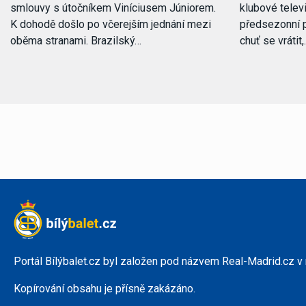
smlouvy s útočníkem Viníciusem Júniorem.
klubové telev
K dohodě došlo po včerejším jednání mezi
předsezonní p
oběma stranami. Brazilský…
chuť se vrátit
Portál Bílýbalet.cz byl založen pod názvem Real-Madrid.cz v
Kopírování obsahu je přísně zakázáno.