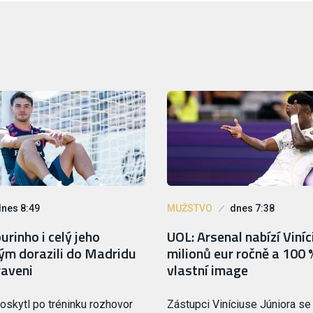
dnes 8:49
MUŽSTVO
dnes 7:38
rinho i celý jeho
UOL: Arsenal nabízí Viní
tým dorazili do Madridu
milionů eur ročně a 100 
raveni
vlastní image
oskytl po tréninku rozhovor
Zástupci Viníciuse Júniora se