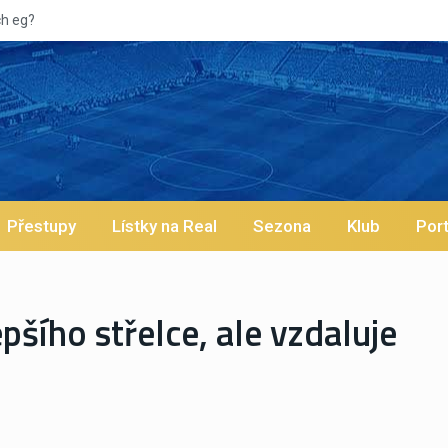
Přestupy
Lístky na Real
Sezona
Klub
Port
pšího střelce, ale vzdaluje