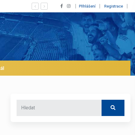
Vypískaný Vinícius! Blíží se jeho odchod z Realu a pustí se 
Přihlášení
Registrace
ál