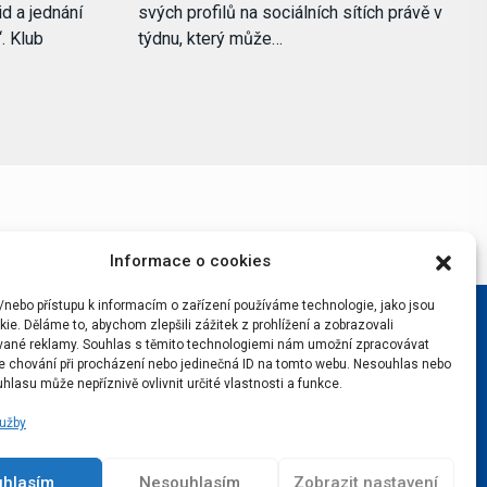
d a jednání
svých profilů na sociálních sítích právě v
. Klub
týdnu, který může…
Informace o cookies
/nebo přístupu k informacím o zařízení používáme technologie, jako jsou
ie. Děláme to, abychom zlepšili zážitek z prohlížení a zobrazovali
vané reklamy. Souhlas s těmito technologiemi nám umožní zpracovávat
 je chování při procházení nebo jedinečná ID na tomto webu. Nesouhlas nebo
hlasu může nepříznivě ovlivnit určité vlastnosti a funkce.
lužby
uhlasím
Nesouhlasím
Zobrazit nastavení