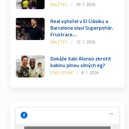
BALETKY
29. 1. 2026
Real vyhořel v El Clásiku a
Barcelona slaví Superpohár.
Frustrace…
BALETKY
12. 1. 2026
Dokáže Xabi Alonso zkrotit
kabinu plnou silných eg?
EXKLUZIVNĚ
8. 1. 2026