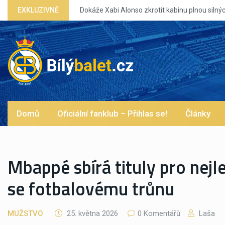
EXKLUZIVNĚ
Dokáže Xabi Alonso zkrotit kabinu plnou silných eg?
Domů
Oficiální fanklub – Přihlas se!
Články
Mbappé sbírá tituly pro nejle
se fotbalovému trůnu
MUŽSTVO
25. května 2026
0 Komentářů
Laša