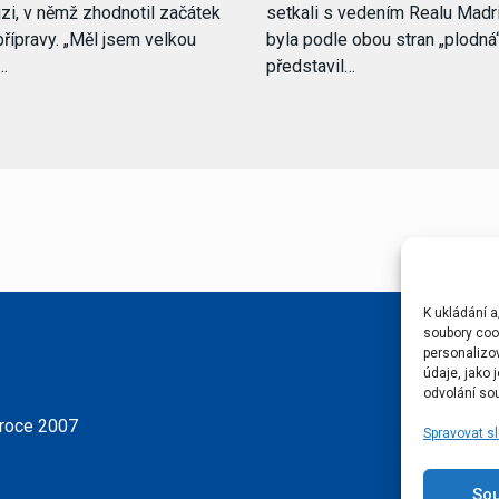
izi, v němž zhodnotil začátek
setkali s vedením Realu Madri
řípravy. „Měl jsem velkou
byla podle obou stran „plodná“
,…
představil…
K ukládání a
soubory cook
personalizo
údaje, jako
odvolání sou
 roce 2007
Spravovat s
So