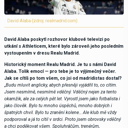
David Alaba (zdroj: realmadrid.com)
David Alaba poskytl rozhovor klubové televizi po
utkání s Athleticem, které bylo zároveň jeho posledním
vystoupením v dresu Realu Madrid.
Historický moment Realu Madrid. Je tu s námi David
Alaba. Tolik emocí — pro tebe je to výjimečný večer.
Jak se cítíš po tom všem, co jsi od madridistas dostal?
„
Budu mluvit anglicky, abych přesněji vyjádřil to, co cítím.
Jsem nesmírně, nesmírně vděčný. Vděčný nejen za tento
okamžik, ale za celých pět let. Vyrostl jsem jako fotbalista i
jako člověk. Bylo tu mnoho úspěchů, mnoho dobrých i
špatných chvil. Bylo tu zranění kolene… Ale klub mě vždy
podporoval a já to cítil v srdci. Proto jsem obrovsky vděčný
a chci poděkovat všem. Spoluhráčům, trenérům,