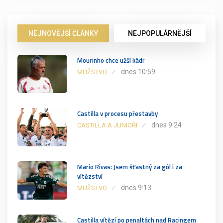
NEJNOVĚJŠÍ ČLÁNKY
NEJPOPULÁRNĚJŠÍ
Mourinho chce užší kádr
dnes 10:59
MUŽSTVO
Castilla v procesu přestavby
dnes 9:24
CASTILLA A JUNIOŘI
Mario Rivas: Jsem šťastný za gól i za
vítězství
dnes 9:13
MUŽSTVO
Castilla vítězí po penaltách nad Racingem