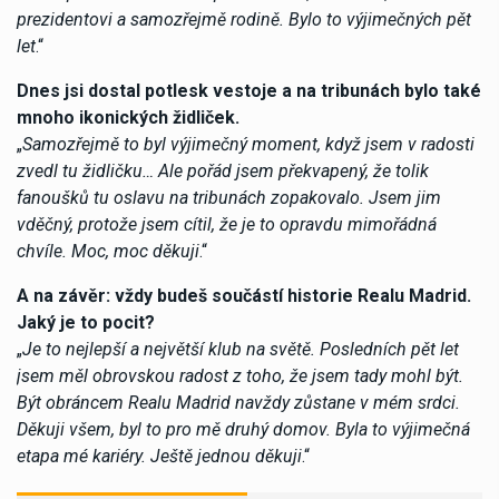
prezidentovi a samozřejmě rodině. Bylo to výjimečných pět
let
.“
Dnes jsi dostal potlesk vestoje a na tribunách bylo také
mnoho ikonických židliček.
„
Samozřejmě to byl výjimečný moment, když jsem v radosti
zvedl tu židličku… Ale pořád jsem překvapený, že tolik
fanoušků tu oslavu na tribunách zopakovalo. Jsem jim
vděčný, protože jsem cítil, že je to opravdu mimořádná
chvíle. Moc, moc děkuji
.“
A na závěr: vždy budeš součástí historie Realu Madrid.
Jaký je to pocit?
„
Je to nejlepší a největší klub na světě. Posledních pět let
jsem měl obrovskou radost z toho, že jsem tady mohl být.
Být obráncem Realu Madrid navždy zůstane v mém srdci.
Děkuji všem, byl to pro mě druhý domov. Byla to výjimečná
etapa mé kariéry. Ještě jednou děkuji
.“