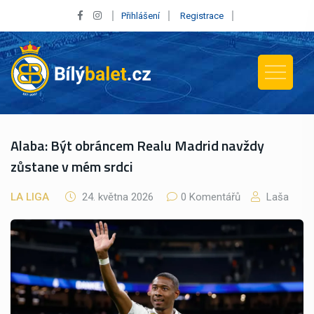
Přihlášení
Registrace
Alaba: Být obráncem Realu Madrid navždy
zůstane v mém srdci
LA LIGA
24. května 2026
0 Komentářů
Laša