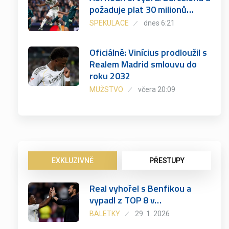
požaduje plat 30 milionů…
SPEKULACE
dnes 6:21
Oficiálně: Vinícius prodloužil s
Realem Madrid smlouvu do
roku 2032
MUŽSTVO
včera 20:09
EXKLUZIVNĚ
PŘESTUPY
Real vyhořel s Benfikou a
vypadl z TOP 8 v…
BALETKY
29. 1. 2026