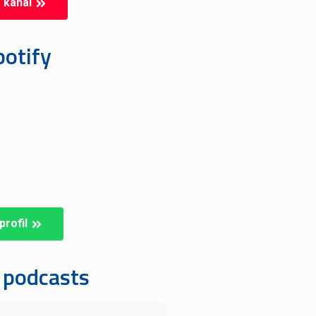
 kanál
otify
profil
 podcasts