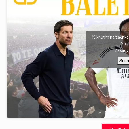
Kliknutím na tlačítko
You
Zásady 
Souh