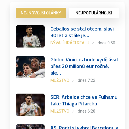
NEJNOVĚJŠÍ ČLÁNKY
NEJPOPULÁRNĚJŠÍ
Ceballos se stal otcem, slaví
30 let a stále je…
BÝVALÍ HRÁČI REALU
dnes 9:50
Globo: Vinícius bude vydělávat
přes 20 milionů eur ročně,
ale…
MUŽSTVO
dnes 7:22
SER: Arbeloa chce ve Fulhamu
také Thiaga Pitarcha
MUŽSTVO
dnes 6:28
AS: Rodri si vybral Barcelonu a