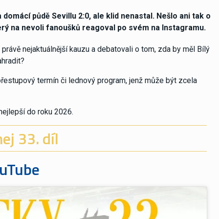
omácí půdě Sevillu 2:0, ale klid nenastal. Nešlo ani tak o
který na nevoli fanoušků reagoval po svém na Instagramu.
právě nejaktuálnější kauzu a debatovali o tom, zda by měl Bílý
ahradit?
 přestupový termín či lednový program, jenž může být zcela
ejlepší do roku 2026.
j 33. díl
uTube