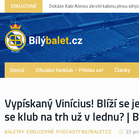
lonso zkrotit kabinu plnou silných eg?
EXKLUZIVNĚ
Domů
Oficiální fanklub – Přihlas se!
Články
Vypískaný Vinícius! Blíží se 
se klub na trh už v lednu? 
BALETKY
EXKLUZIVNĚ
PODCASTY BILYBALET.CZ
23. pr