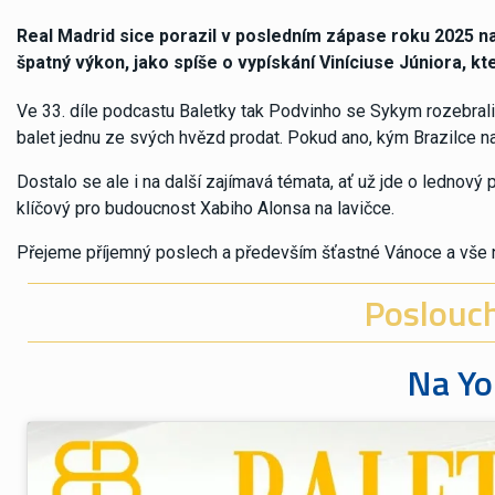
Real Madrid sice porazil v posledním zápase roku 2025 na d
špatný výkon, jako spíše o vypískání Viníciuse Júniora, 
Ve 33. díle podcastu Baletky tak Podvinho se Sykym rozebrali 
balet jednu ze svých hvězd prodat. Pokud ano, kým Brazilce n
Dostalo se ale i na další zajímavá témata, ať už jde o lednový
klíčový pro budoucnost Xabiho Alonsa na lavičce.
Přejeme příjemný poslech a především šťastné Vánoce a vše n
Poslouche
Na Yo