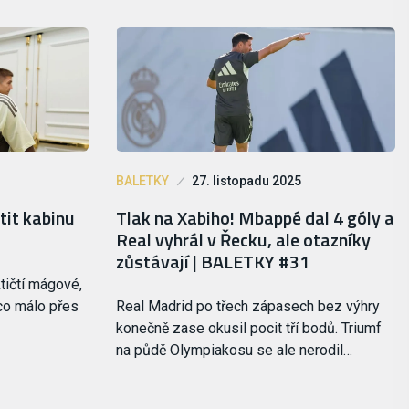
BALETKY
27. listopadu 2025
tit kabinu
Tlak na Xabiho! Mbappé dal 4 góly a
Real vyhrál v Řecku, ale otazníky
zůstávají | BALETKY #31
tičtí mágové,
co málo přes
Real Madrid po třech zápasech bez výhry
konečně zase okusil pocit tří bodů. Triumf
na půdě Olympiakosu se ale nerodil…