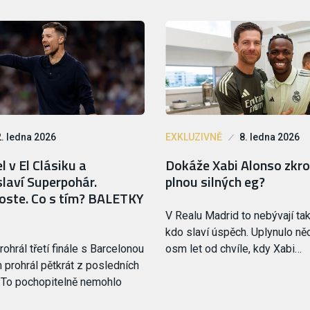
. ledna 2026
EXKLUZIVNĚ
8. ledna 2026
l v El Clásiku a
Dokáže Xabi Alonso zkro
laví Superpohár.
plnou silných eg?
roste. Co s tím? BALETKY
V Realu Madrid to nebývají tak
kdo slaví úspěch. Uplynulo ně
ohrál třetí finále s Barcelonou
osm let od chvíle, kdy Xabi…
m prohrál pětkrát z posledních
 To pochopitelně nemohlo