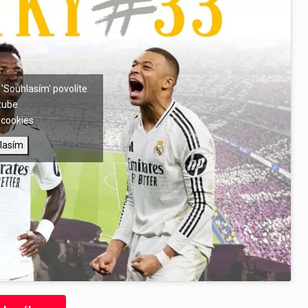
 'Souhlasím' povolíte
tube
cookies
lasím