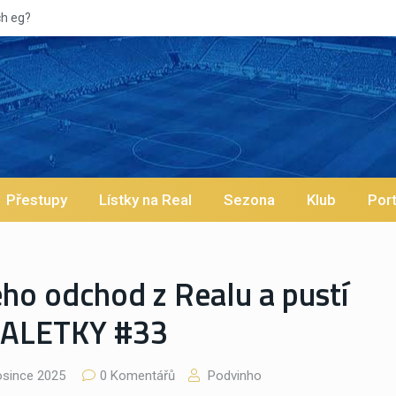
Vypískaný Vin
Přestupy
Lístky na Real
Sezona
Klub
Port
jeho odchod z Realu a pustí
| BALETKY #33
osince 2025
0 Komentářů
Podvinho