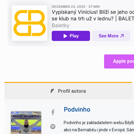
Apple pod
Profil autora
Podvinho
Podvinho je zakladatelem webu BilyBal
akci na Bernabéu i jinde v Evropě. Sám 