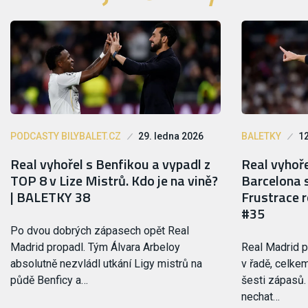
PODCASTY BILYBALET.CZ
29. ledna 2026
BALETKY
12
Real vyhořel s Benfikou a vypadl z
Real vyhoře
TOP 8 v Lize Mistrů. Kdo je na vině?
Barcelona s
| BALETKY 38
Frustrace 
#35
Po dvou dobrých zápasech opět Real
Madrid propadl. Tým Álvara Arbeloy
Real Madrid pr
absolutně nezvládl utkání Ligy mistrů na
v řadě, celke
půdě Benficy a…
šesti zápasů.
nechat…