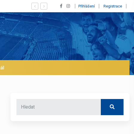
ícius! Blíží se jeho odchod z Realu a pustí se klub na trh už v lednu? | 
Přihlášení
Registrace
ál