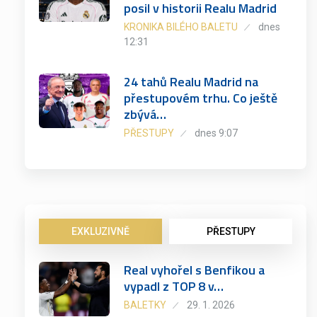
posil v historii Realu Madrid
KRONIKA BILÉHO BALETU
dnes
12:31
24 tahů Realu Madrid na
přestupovém trhu. Co ještě
zbývá…
PŘESTUPY
dnes 9:07
EXKLUZIVNĚ
PŘESTUPY
Real vyhořel s Benfikou a
vypadl z TOP 8 v…
BALETKY
29. 1. 2026