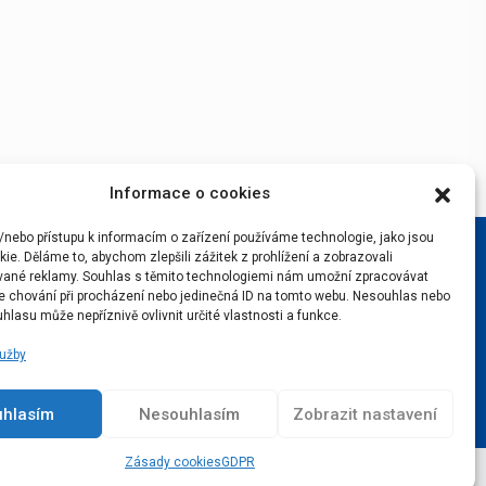
Informace o cookies
/nebo přístupu k informacím o zařízení používáme technologie, jako jsou
ie. Děláme to, abychom zlepšili zážitek z prohlížení a zobrazovali
vané reklamy. Souhlas s těmito technologiemi nám umožní zpracovávat
 je chování při procházení nebo jedinečná ID na tomto webu. Nesouhlas nebo
hlasu může nepříznivě ovlivnit určité vlastnosti a funkce.
lužby
uhlasím
Nesouhlasím
Zobrazit nastavení
Zásady cookies
GDPR
Podcast
Real v srdci
Lístky na Real
Kontakty
GDPR