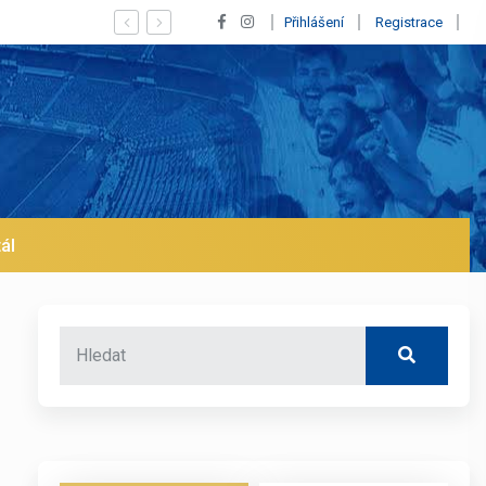
ý Vinícius! Blíží se jeho odchod z Realu a pustí se klub na trh už v led
Přihlášení
Registrace
ál