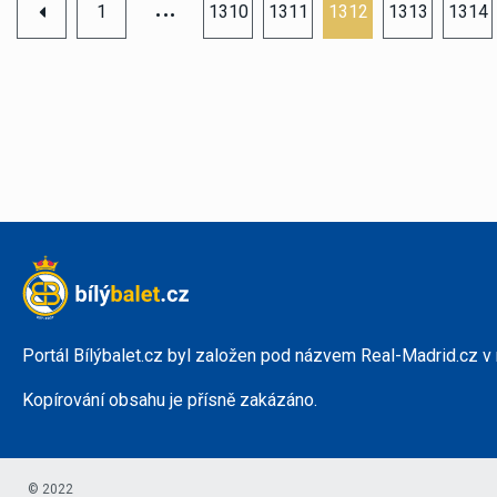
…
1
1310
1311
1312
1313
1314
Portál Bílýbalet.cz byl založen pod názvem Real-Madrid.cz v
Kopírování obsahu je přísně zakázáno.
© 2022