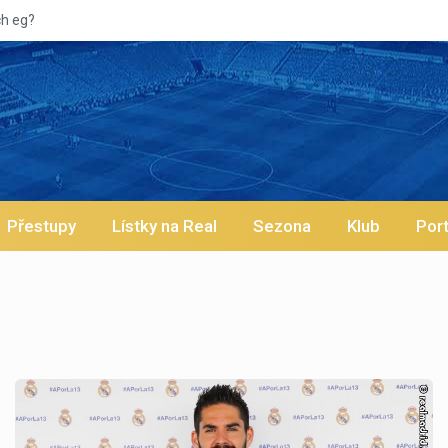
Vypískan
Přestupy
Lístky na Real
Sezona
Klub
Port