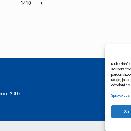
…
1410
K ukládání a
soubory cook
personalizo
údaje, jako
odvolání sou
 roce 2007
Spravovat s
So