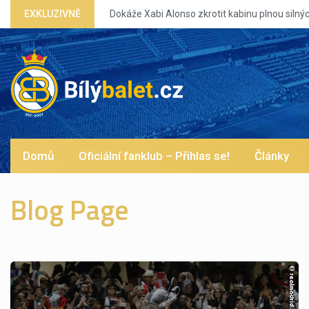
Xabi Alonso zkrotit kabinu plnou silných eg?
EXKLUZIVNĚ
Domů
Oficiální fanklub – Přihlas se!
Články
Blog Page