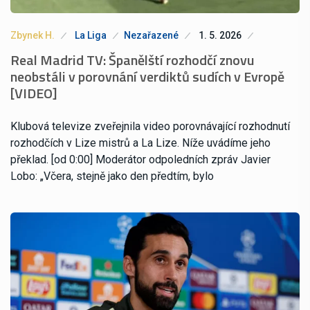
Zbynek H.
La Liga
Nezařazené
1. 5. 2026
Real Madrid TV: Španělští rozhodčí znovu
neobstáli v porovnání verdiktů sudích v Evropě
[VIDEO]
Klubová televize zveřejnila video porovnávající rozhodnutí
rozhodčích v Lize mistrů a La Lize. Níže uvádíme jeho
překlad. [od 0:00] Moderátor odpoledních zpráv Javier
Lobo: „Včera, stejně jako den předtím, bylo