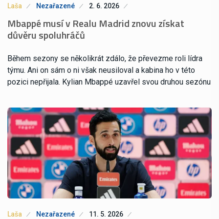
Laša
Nezařazené
2. 6. 2026
Mbappé musí v Realu Madrid znovu získat
důvěru spoluhráčů
Během sezony se několikrát zdálo, že převezme roli lídra
týmu. Ani on sám o ni však neusiloval a kabina ho v této
pozici nepřijala. Kylian Mbappé uzavřel svou druhou sezónu
Laša
Nezařazené
11. 5. 2026