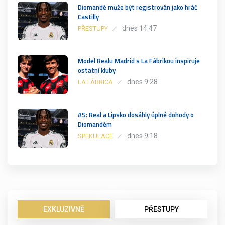
Diomandé může být registrován jako hráč
Castilly
dnes 14:47
PŘESTUPY
Model Realu Madrid s La Fábrikou inspiruje
ostatní kluby
dnes 9:28
LA FÁBRICA
AS: Real a Lipsko dosáhly úplné dohody o
Diomandém
dnes 9:18
SPEKULACE
EXKLUZIVNĚ
PŘESTUPY