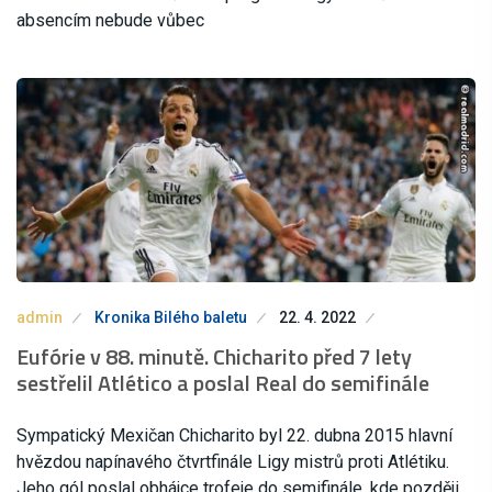
absencím nebude vůbec
admin
Kronika Bilého baletu
22. 4. 2022
Eufórie v 88. minutě. Chicharito před 7 lety
sestřelil Atlético a poslal Real do semifinále
Sympatický Mexičan Chicharito byl 22. dubna 2015 hlavní
hvězdou napínavého čtvrtfinále Ligy mistrů proti Atlétiku.
Jeho gól poslal obhájce trofeje do semifinále, kde později