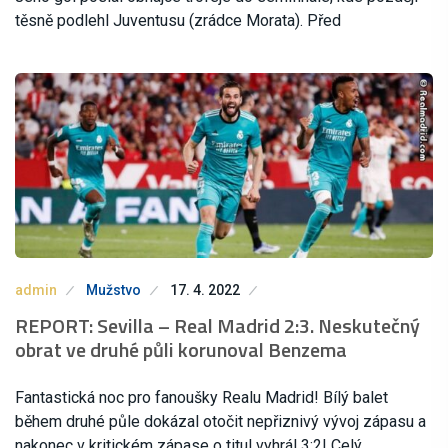
těsně podlehl Juventusu (zrádce Morata). Před
admin
Mužstvo
17. 4. 2022
REPORT: Sevilla – Real Madrid 2:3. Neskutečný
obrat ve druhé půli korunoval Benzema
Fantastická noc pro fanoušky Realu Madrid! Bílý balet
během druhé půle dokázal otočit nepřiznivý vývoj zápasu a
nakonec v kritickém zápase o titul vyhrál 3:2! Celý