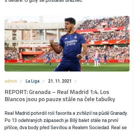
s Getafe. O góly se postarali Brazilec
admin
La Liga
21. 11. 2021
REPORT: Granada – Real Madrid 1:4. Los
Blancos jsou po pauze stále na čele tabulky
Real Madrid potvrdil roli favorita a zvítězil na půdě Granady.
Po 13 odehraných zápasech je Bílý balet stále na první
příčce, dva body před Sevillou a Realem Sociedad. Real se