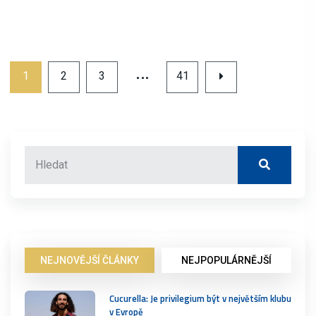
…
1
2
3
41
NEJNOVĚJŠÍ ČLÁNKY
NEJPOPULÁRNĚJŠÍ
Cucurella: Je privilegium být v největším klubu
v Evropě