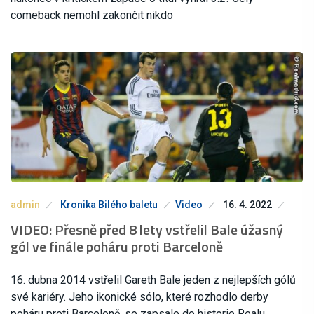
comeback nemohl zakončit nikdo
admin
Kronika Bilého baletu
Video
16. 4. 2022
VIDEO: Přesně před 8 lety vstřelil Bale úžasný
gól ve finále poháru proti Barceloně
16. dubna 2014 vstřelil Gareth Bale jeden z nejlepších gólů
své kariéry. Jeho ikonické sólo, které rozhodlo derby
poháru proti Barceloně, se zapsalo do historie Realu