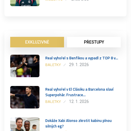
EXKLUZIVNĚ
PŘESTUPY
Real vyhořel s Benfikou a vypadl z TOP 8 v…
29. 1. 2026
BALETKY
Real vyhořel v El Clásiku a Barcelona slaví
Superpohár. Frustrace…
12. 1. 2026
BALETKY
Dokáže Xabi Alonso zkrotit kabinu plnou
silných eg?