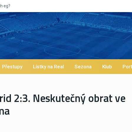
Vypískan
Přestupy
Lístky na Real
Sezona
Klub
Port
id 2:3. Neskutečný obrat ve
ma