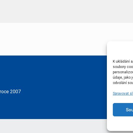
K ukládání a
soubory cook
personalizo
údaje, jako
odvolání sou
 roce 2007
Spravovat s
So