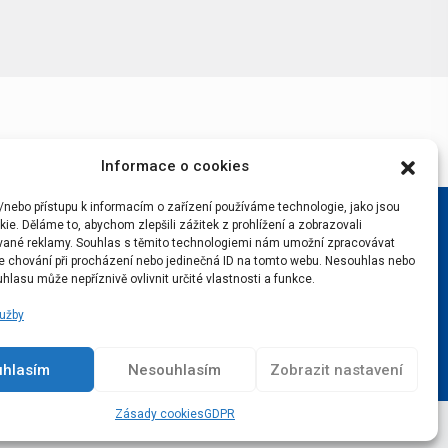
Informace o cookies
/nebo přístupu k informacím o zařízení používáme technologie, jako jsou
ie. Děláme to, abychom zlepšili zážitek z prohlížení a zobrazovali
vané reklamy. Souhlas s těmito technologiemi nám umožní zpracovávat
 je chování při procházení nebo jedinečná ID na tomto webu. Nesouhlas nebo
hlasu může nepříznivě ovlivnit určité vlastnosti a funkce.
lužby
uhlasím
Nesouhlasím
Zobrazit nastavení
Zásady cookies
GDPR
Podcast
Real v srdci
Lístky na Real
Kontakty
GDPR