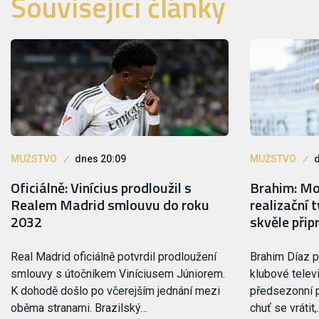
Související články
MUŽSTVO
dnes 20:09
MUŽSTVO
Oficiálně: Vinícius prodloužil s
Brahim: Mou
Realem Madrid smlouvu do roku
realizační 
2032
skvěle přip
Real Madrid oficiálně potvrdil prodloužení
Brahim Díaz p
smlouvy s útočníkem Viníciusem Júniorem.
klubové telev
K dohodě došlo po včerejším jednání mezi
předsezonní p
oběma stranami. Brazilský…
chuť se vrátit