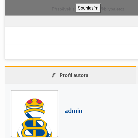
Souhlasím
Příspěvek sdílel uživatel @bilybaletcz
Profil autora
admin