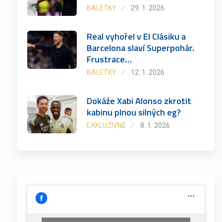
BALETKY
29. 1. 2026
Real vyhořel v El Clásiku a
Barcelona slaví Superpohár.
Frustrace…
BALETKY
12. 1. 2026
Dokáže Xabi Alonso zkrotit
kabinu plnou silných eg?
EXKLUZIVNĚ
8. 1. 2026