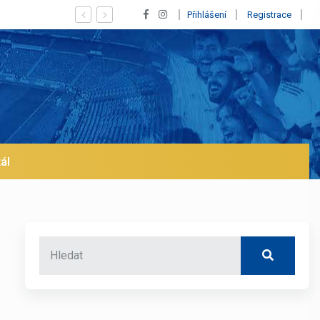
ý Vinícius! Blíží se jeho odchod z Realu a pustí se klub na trh už v led
Přihlášení
Registrace
ál