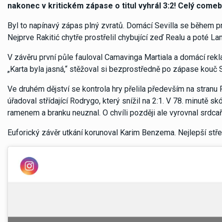
nakonec v kritickém zápase o titul vyhrál 3:2! Celý com
Byl to napínavý zápas plný zvratů. Domácí Sevilla se během p
Nejprve Rakitić chytře prostřelil chybující zeď Realu a poté L
V závěru první půle fauloval Camavinga Martiala a domácí rekl
„Karta byla jasná,“ stěžoval si bezprostředně po zápase kouč 
Ve druhém dějství se kontrola hry přelila především na stranu
úřadoval střídající Rodrygo, který snížil na 2:1. V 78. minutě 
ramenem a branku neuznal. O chvíli později ale vyrovnal srdca
Euforický závěr utkání korunoval Karim Benzema. Nejlepší stře