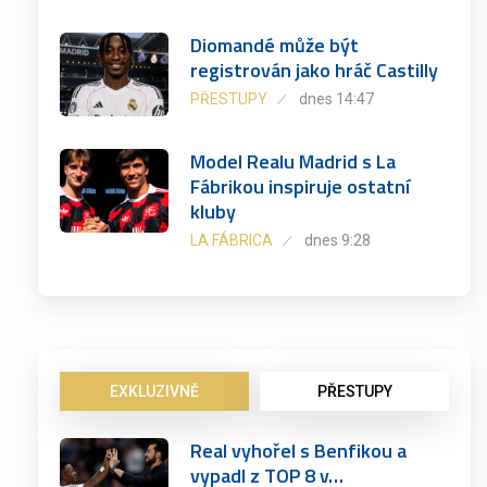
Diomandé může být
registrován jako hráč Castilly
PŘESTUPY
dnes 14:47
Model Realu Madrid s La
Fábrikou inspiruje ostatní
kluby
LA FÁBRICA
dnes 9:28
EXKLUZIVNĚ
PŘESTUPY
Real vyhořel s Benfikou a
vypadl z TOP 8 v…