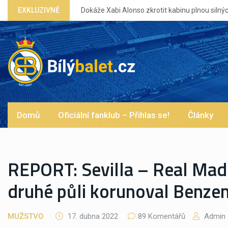
Xabi Alonso zkrotit kabinu plnou silných eg?
EXKLUZIVNĚ
Domů
Oficiální fanklub – Přihlas se!
Články
REPORT: Sevilla – Real Madr
druhé půli korunoval Benze
MUŽSTVO
17. dubna 2022
89 Komentářů
Admin