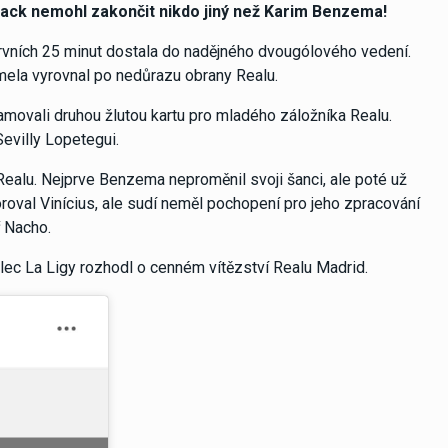
eback nemohl zakončit nikdo jiný než Karim Benzema!
rvních 25 minut dostala do nadějného dvougólového vedení.
amela vyrovnal po nedůrazu obrany Realu.
amovali druhou žlutou kartu pro mladého záložníka Realu.
Sevilly Lopetegui.
 Realu. Nejprve Benzema neproměnil svoji šanci, ale poté už
skóroval Vinícius, ale sudí neměl pochopení pro jeho zpracování
ř Nacho.
lec La Ligy rozhodl o cenném vítězství Realu Madrid.