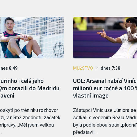
dnes 8:49
MUŽSTVO
dnes 7:38
rinho i celý jeho
UOL: Arsenal nabízí Viní
tým dorazili do Madridu
milionů eur ročně a 100 
raveni
vlastní image
oskytl po tréninku rozhovor
Zástupci Viníciuse Júniora se
izi, v němž zhodnotil začátek
setkali s vedením Realu Madri
řípravy. „Měl jsem velkou
byla podle obou stran „plodná“
,…
představil…