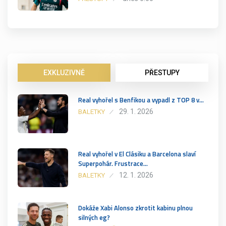
EXKLUZIVNĚ
PŘESTUPY
Real vyhořel s Benfikou a vypadl z TOP 8 v…
29. 1. 2026
BALETKY
Real vyhořel v El Clásiku a Barcelona slaví
Superpohár. Frustrace…
12. 1. 2026
BALETKY
Dokáže Xabi Alonso zkrotit kabinu plnou
silných eg?