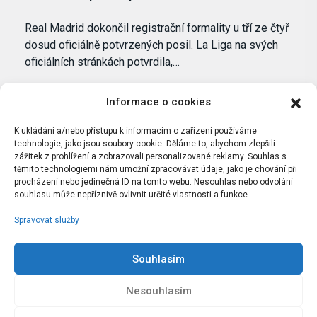
Real Madrid dokončil registrační formality u tří ze čtyř
dosud oficiálně potvrzených posil. La Liga na svých
oficiálních stránkách potvrdila,…
Informace o cookies
K ukládání a/nebo přístupu k informacím o zařízení používáme
technologie, jako jsou soubory cookie. Děláme to, abychom zlepšili
zážitek z prohlížení a zobrazovali personalizované reklamy. Souhlas s
těmito technologiemi nám umožní zpracovávat údaje, jako je chování při
procházení nebo jedinečná ID na tomto webu. Nesouhlas nebo odvolání
souhlasu může nepříznivě ovlivnit určité vlastnosti a funkce.
Spravovat služby
Portál Bílýbalet.cz byl založen pod názvem Real-
Madrid.cz v roce 2007
Souhlasím
Kopírování obsahu je přísně zakázáno.
Nesouhlasím