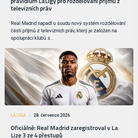
pravidlům LaLigy pro rozdělování příjmů z
televizních práv
Real Madrid napadl u soudu nový systém rozdělování
části příjmů z televizních práv, který je založen na
spolupráci klubů s…
LA LIGA
28. července 2026
Oficiálně: Real Madrid zaregistroval v La
Lize 3 ze 4 přestupů