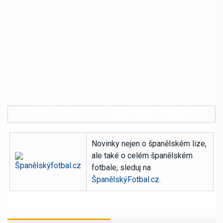
Další informace o španělském fotbale
Novinky nejen o španělském lize,
ale také o celém španělském
fotbale, sleduj na
ŠpanělskýFotbal.cz
.