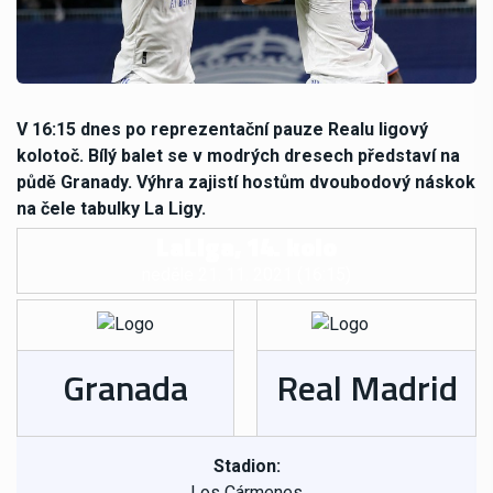
V 16:15 dnes po reprezentační pauze Realu ligový
kolotoč. Bílý balet se v modrých dresech představí na
půdě Granady. Výhra zajistí hostům dvoubodový náskok
na čele tabulky La Ligy.
LaLiga, 14. kolo
neděle 21. 11. 2021 (16:15)
Granada
Real Madrid
Stadion:
Los Cármenes