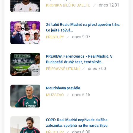
dnes 12:31
KRONIKA BILÉHO BALETU
24 tahů Realu Madrid na přestupovém trhu.
Co ještě zbývá…
dnes 9:07
PŘESTUPY
PREVIEW: Ferencváros - Real Madrid. V
Budapešti druhý test, tentokrát…
dnes 7:00
PŘÍPRAVNÉ UTKÁNÍ
Mourinhova pravidla
dnes 6:15
MUŽSTVO
COPE: Real Madrid nepřivede dalšího
záložníka, spoléhá na Bernarda Silvu
dnes 6:00
PŘESTUPY