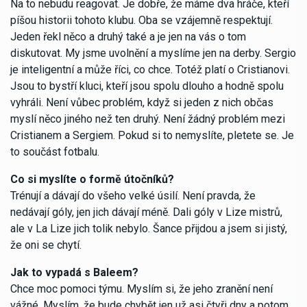
Na to nebudu reagovat. Je dobře, že máme dva hráče, kteří
píšou historii tohoto klubu. Oba se vzájemně respektují.
Jeden řekl něco a druhý také a je jen na vás o tom
diskutovat. My jsme uvolnění a myslíme jen na derby. Sergio
je inteligentní a může říci, co chce. Totéž platí o Cristianovi.
Jsou to bystří kluci, kteří jsou spolu dlouho a hodně spolu
vyhráli. Není vůbec problém, když si jeden z nich občas
myslí něco jiného než ten druhý. Není žádný problém mezi
Cristianem a Sergiem. Pokud si to nemyslíte, pletete se. Je
to součást fotbalu.
Co si myslíte o formě útočníků?
Trénují a dávají do všeho velké úsilí. Není pravda, že
nedávají góly, jen jich dávají méně. Dali góly v Lize mistrů,
ale v La Lize jich tolik nebylo. Šance přijdou a jsem si jistý,
že oni se chytí.
Jak to vypadá s Baleem?
Chce moc pomoci týmu. Myslím si, že jeho zranění není
vážné. Myslím, že bude chybět jen už asi čtyři dny a potom