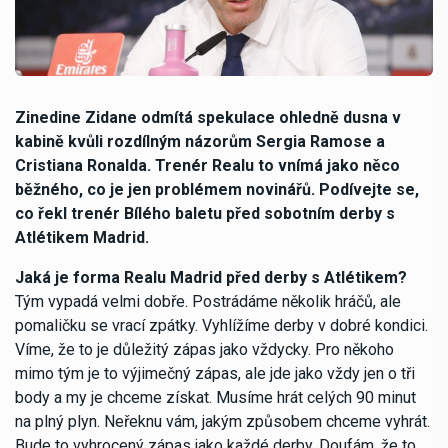
Zinedine Zidane odmítá spekulace ohledně dusna v
kabině kvůli rozdílným názorům Sergia Ramose a
Cristiana Ronalda. Trenér Realu to vnímá jako něco
běžného, co je jen problémem novinářů. Podívejte se,
co řekl trenér Bílého baletu před sobotním derby s
Atlétikem Madrid.
Jaká je forma Realu Madrid před derby s Atlétikem?
Tým vypadá velmi dobře. Postrádáme několik hráčů, ale
pomaličku se vrací zpátky. Vyhlížíme derby v dobré kondici.
Víme, že to je důležitý zápas jako vždycky. Pro někoho
mimo tým je to výjimečný zápas, ale jde jako vždy jen o tři
body a my je chceme získat. Musíme hrát celých 90 minut
na plný plyn. Neřeknu vám, jakým způsobem chceme vyhrát.
Bude to vyhrocený zápas jako každé derby. Doufám, že to