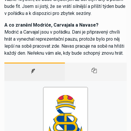
bude fit. Jsem si jistý, že se vrátí silnější a příští týden bude
v pořádku a k dispozici pro zbytek sezóny.
A co zranění Modriće, Carvajala a Navase?
Modrić a Carvajal jsou v pořádku. Dani je připravený chvíli
hrát a vynechal reprezentační pauzu, protože bylo pro něj
lepší na sobě pracovat zde. Navas pracuje na sobě na hřišti
každý den. Neřeknu vám ale, kdy bude schopný znovu hrát.