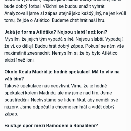
bude dobrý fotbal. Všichni se budou snažit vyhrát.
Analyzovali jsme si zápas stejně jako každý jiný, ne jen kvůli
tomu, že jde o Atlético. Budeme chtít hrát naši hru.
Jaká je forma Atlétika? Nejsou slabší než loni?
Myslím, že jejich tým vypadá silně. Nejsou slabší. Vypadají,
že ví, co dělají. Budou hrát dobrý zápas. Pokusí se nám vše
maximálně znesnadnit. Nemyslím si, že by bylo Atlético
slabší než loni.
Okolo Realu Madrid je hodně spekulací. Má to vliv na
váš tým?
Takové spekulace nás neovlivní. Víme, že je hodně
spekulací kolem Madridu, ale my jsme nad tím. Jsme
soustředěni. Nechystáme se lidem říkat, aby neměli své
názory. Jsme odpočatí a chceme jen hrát a vidět dobrý
zápas.
Existuje spor mezi Ramosem a Ronaldem?