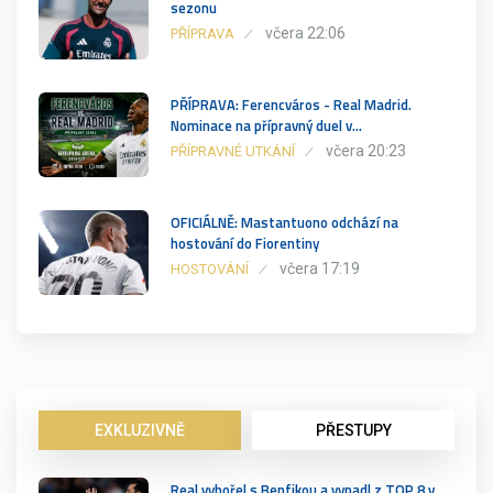
sezonu
včera 22:06
PŘÍPRAVA
PŘÍPRAVA: Ferencváros - Real Madrid.
Nominace na přípravný duel v…
včera 20:23
PŘÍPRAVNÉ UTKÁNÍ
OFICIÁLNĚ: Mastantuono odchází na
hostování do Fiorentiny
včera 17:19
HOSTOVÁNÍ
EXKLUZIVNĚ
PŘESTUPY
Real vyhořel s Benfikou a vypadl z TOP 8 v…