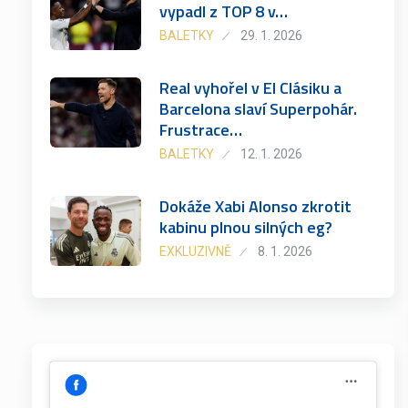
vypadl z TOP 8 v…
BALETKY
29. 1. 2026
Real vyhořel v El Clásiku a
Barcelona slaví Superpohár.
Frustrace…
BALETKY
12. 1. 2026
Dokáže Xabi Alonso zkrotit
kabinu plnou silných eg?
EXKLUZIVNĚ
8. 1. 2026