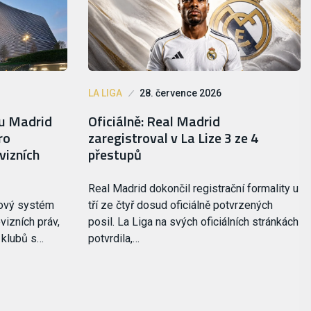
LA LIGA
28. července 2026
lu Madrid
Oficiálně: Real Madrid
ro
zaregistroval v La Lize 3 ze 4
vizních
přestupů
Real Madrid dokončil registrační formality u
nový systém
tří ze čtyř dosud oficiálně potvrzených
vizních práv,
posil. La Liga na svých oficiálních stránkách
i klubů s…
potvrdila,…