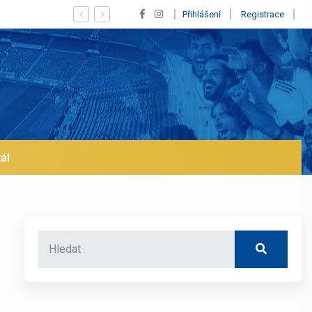
Vypískaný Vinícius! Blíží se jeho odchod z Realu a pustí s
Přihlášení
Registrace
ál