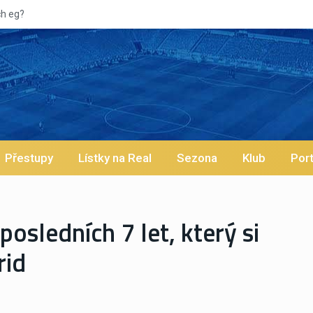
Přestupy
Lístky na Real
Sezona
Klub
Port
osledních 7 let, který si
rid