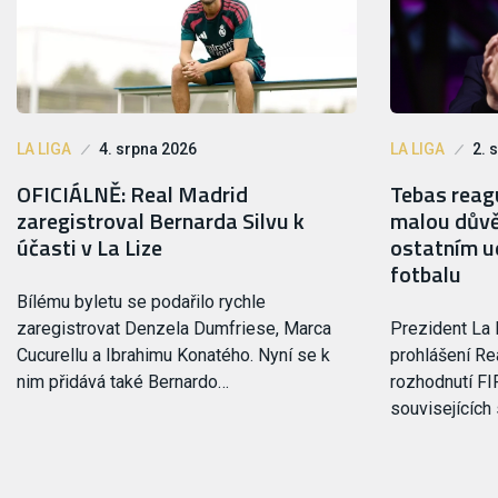
LA LIGA
4. srpna 2026
LA LIGA
2. 
OFICIÁLNĚ: Real Madrid
Tebas reagu
zaregistroval Bernarda Silvu k
malou důvě
účasti v La Lize
ostatním ud
fotbalu
Bílému byletu se podařilo rychle
zaregistrovat Denzela Dumfriese, Marca
Prezident La 
Cucurellu a Ibrahimu Konatého. Nyní se k
prohlášení Rea
nim přidává také Bernardo…
rozhodnutí FI
souvisejících