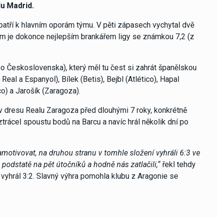
lu Madrid.
 patří k hlavním oporám týmu. V pěti zápasech vychytal dvě
m je dokonce nejlepším brankářem ligy se známkou 7,2 (z
o Československa), který měl tu čest si zahrát španělskou
Real a Espanyol), Bílek (Betis), Bejbl (Atlético), Hapal
co) a Jarošík (Zaragoza).
 v dresu Realu Zaragoza před dlouhými 7 roky, konkrétně
trácel spoustu bodů na Barcu a navíc hrál několik dní po
amotivovat, na druhou stranu v tomhle složení vyhráli 6:3 ve
v podstatě na pět útočníků a hodně nás zatlačili,“
řekl tehdy
vyhrál 3:2. Slavný výhra pomohla klubu z Aragonie se