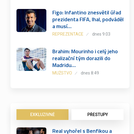
Figo: Infantino znesvětil úřad
prezidenta FIFA, lhal, podváděl
a musí…
REPREZENTACE
dnes 9:03
Brahim: Mourinho i celý jeho
realizační tým dorazili do
Madridu…
MUŽSTVO
dnes 8:49
EXKLUZIVNĚ
PŘESTUPY
Real vyhořel s Benfikou a