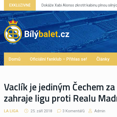
EXKLUZIVNĚ
Dokáže Xabi Alonso zkrotit kabinu plnou silných eg?
Domů
Oficiální fanklub – Přihlas se!
Články
Vaclík je jediným Čechem za p
zahraje ligu proti Realu Mad
LA LIGA
25. září 2018
3 Komentářů
Admin