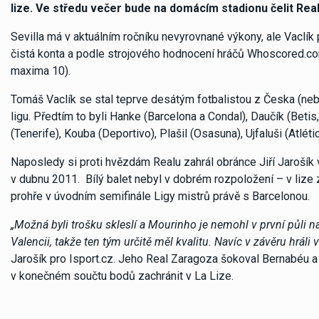
lize. Ve středu večer bude na domácím stadionu čelit Rea
Sevilla má v aktuálním ročníku nevyrovnané výkony, ale Vaclík
čistá konta a podle strojového hodnocení hráčů Whoscored.co
maxima 10).
Tomáš Vaclík se stal teprve desátým fotbalistou z Česka (neb
ligu. Předtím to byli Hanke (Barcelona a Condal), Daučík (Betis, 
(Tenerife), Kouba (Deportivo), Plašil (Osasuna), Ujfaluši (Atléti
Naposledy si proti hvězdám Realu zahrál obránce Jiří Jarošík
v dubnu 2011. Bílý balet nebyl v dobrém rozpoložení – v lize z
prohře v úvodním semifinále Ligy mistrů právě s Barcelonou.
„Možná byli trošku skleslí a Mourinho je nemohl v první půli n
Valencii, takže ten tým určitě měl kvalitu. Navíc v závěru hráli 
Jarošík pro Isport.cz. Jeho Real Zaragoza šokoval Bernabéu a 
v konečném součtu bodů zachránit v La Lize.