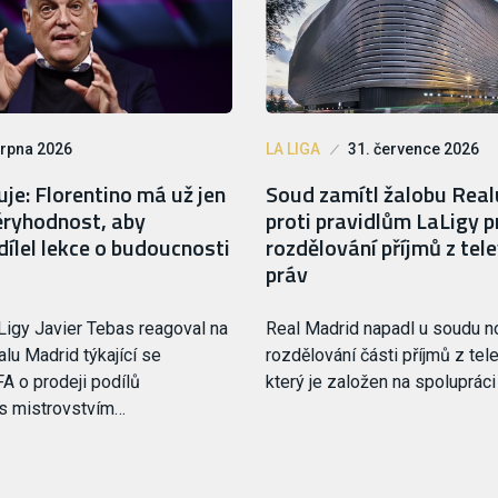
srpna 2026
LA LIGA
31. července 2026
je: Florentino má už jen
Soud zamítl žalobu Rea
ryhodnost, aby
proti pravidlům LaLigy p
ílel lekce o budoucnosti
rozdělování příjmů z tele
práv
Ligy Javier Tebas reagoval na
Real Madrid napadl u soudu 
lu Madrid týkající se
rozdělování části příjmů z tele
FA o prodeji podílů
který je založen na spoluprác
 s mistrovstvím…