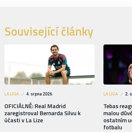
Související články
LA LIGA
4. srpna 2026
LA LIGA
2. 
OFICIÁLNĚ: Real Madrid
Tebas reagu
zaregistroval Bernarda Silvu k
malou důvě
účasti v La Lize
ostatním ud
fotbalu