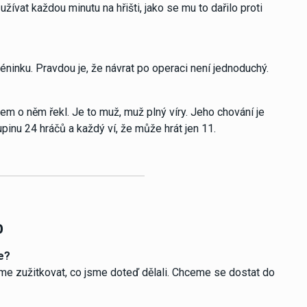
žívat každou minutu na hřišti, jako se mu to dařilo proti
éninku. Pravdou je, že návrat po operaci není jednoduchý.
jsem o něm řekl. Je to muž, muž plný víry. Jeho chování je
pinu 24 hráčů a každý ví, že může hrát jen 11.
o
le?
me zužitkovat, co jsme doteď dělali. Chceme se dostat do