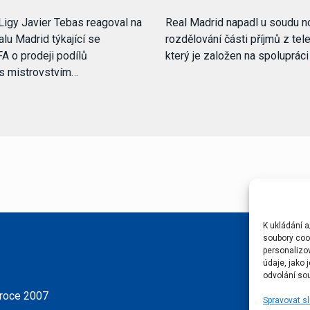
Ligy Javier Tebas reagoval na
Real Madrid napadl u soudu 
lu Madrid týkající se
rozdělování části příjmů z tele
FA o prodeji podílů
který je založen na spoluprác
 s mistrovstvím…
K ukládání a
soubory cook
personalizo
údaje, jako
odvolání sou
 roce 2007
Spravovat s