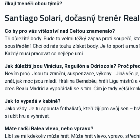
říkají trenéři obou týmů?
Santiago Solari, dočasný trenér Rea
Co by pro vás vítězství nad Celtou znamenalo?
Tři důležité body. Bude to velmi těžký zápas proti soupeřů, 
soustředění. Chci od nás touhu získat body. Je to sport a musíme
Každý musí pracovat co nejlépe umí.
Jak důležití jsou Vinicius, Reguilón a Odriozola? Proč před
Nevím proč. Jsou tu zranění, suspenzace, výkony… Jiná věc je,
znát, jak moc jsou mladí. Hráli na Bernabéu, hráli Ligu mistrů
dres Realu Madrid a vypořádali se s tím. Čím je tady větší konk
Jak to vypadá v kabině?
Jako vždy. Je tu spousta fotbalistů, kteří žijí pro svůj sen – 
si užít hru a vyhrávat.
Máte radši Balea vlevo, nebo vpravo?
Líbí se mi kdekoliv může hrát. Může hrát vlevo, vpravo, středníh