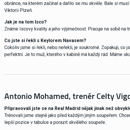
obránce, na kterém začínal a dařilo se mu skvěle. Bale si musí u
Viktorii Plzeň.
Jak je na tom Isco?
Známe Iscovy kvality a jeho výjimečnost. Pracuje na sobě na tr
Co jste si řekli s Keylorem Navasem?
Cokoliv jsme si řekli, nebo neřekli, je soukromé. Zopakuji, co 
perfektní. Je to muž, kterého v kabině má každý rád. Máme sku
Antonio Mohamed, trenér Celty Vig
Připravovali jste se na Real Madrid nějak jinak než obvyk
Trénovali jsme stejně jako před každým jiným soupeřem. Chce
lepší pozice v tabulce a porazit skvělého soupeře.