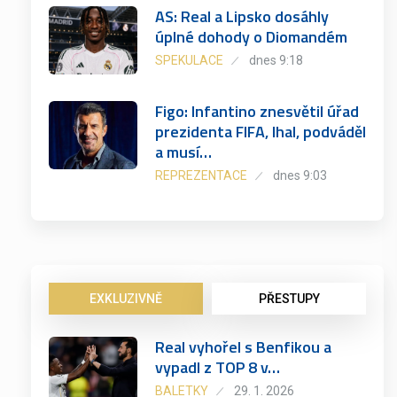
AS: Real a Lipsko dosáhly
úplné dohody o Diomandém
SPEKULACE
dnes 9:18
Figo: Infantino znesvětil úřad
prezidenta FIFA, lhal, podváděl
a musí…
REPREZENTACE
dnes 9:03
EXKLUZIVNĚ
PŘESTUPY
Real vyhořel s Benfikou a
vypadl z TOP 8 v…
BALETKY
29. 1. 2026