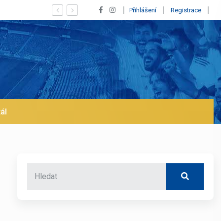
Vypískaný Vinícius! Blíží se jeho odchod z Realu a pustí s
Přihlášení
Registrace
ál