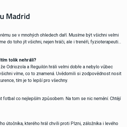
lu Madrid
kterému se v mnohých ohledech daří. Musíme být všichni velmi
 do toho jít všichni, nejen hráči, ale i trenéři, fyzioterapeuti…
tím tolik nehráli?
 že Odriozola a Reguilón hráli velmi dobře a nebylo vůbec
 a všichni víme, co to znamená. Uvědomili si zodpovědnost nosit
urence, tím je to lepší pro všechny.
hrát fotbal co nejlepším způsobem. Na tom se nic nemění. Chtějí
o útočníka, kterého hrál chvíli proti Plzni, záložníka i levého