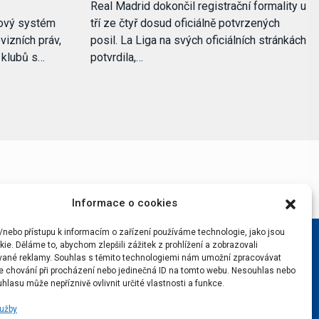
Real Madrid dokončil registrační formality u
nový systém
tří ze čtyř dosud oficiálně potvrzených
vizních práv,
posil. La Liga na svých oficiálních stránkách
i klubů s…
potvrdila,…
Informace o cookies
/nebo přístupu k informacím o zařízení používáme technologie, jako jsou
ie. Děláme to, abychom zlepšili zážitek z prohlížení a zobrazovali
vané reklamy. Souhlas s těmito technologiemi nám umožní zpracovávat
 je chování při procházení nebo jedinečná ID na tomto webu. Nesouhlas nebo
hlasu může nepříznivě ovlivnit určité vlastnosti a funkce.
lužby