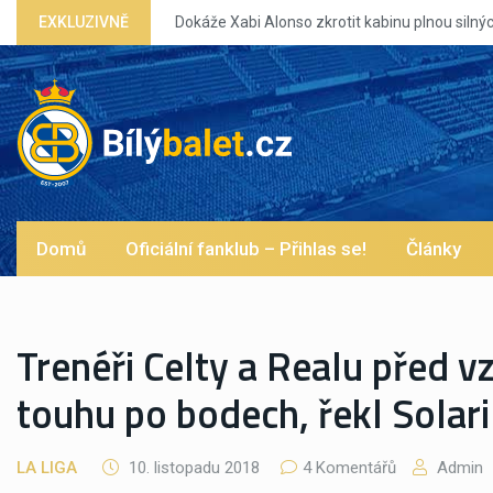
EXKLUZIVNĚ
Dokáže Xabi Alonso zkrotit kabinu plnou silných eg?
Domů
Oficiální fanklub – Přihlas se!
Články
Trenéři Celty a Realu před 
touhu po bodech, řekl Solari
LA LIGA
10. listopadu 2018
4 Komentářů
Admin