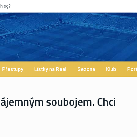
Přestupy
Lístky na Real
Sezona
Klub
Port
vzájemným soubojem. Chci