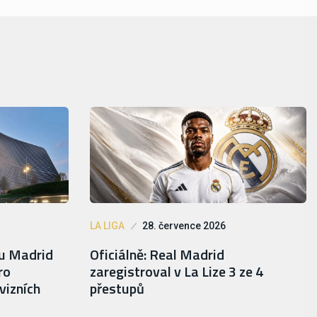
LA LIGA
28. července 2026
lu Madrid
Oficiálně: Real Madrid
ro
zaregistroval v La Lize 3 ze 4
vizních
přestupů