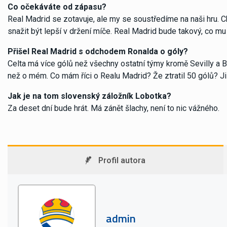
Co očekáváte od zápasu?
Real Madrid se zotavuje, ale my se soustředíme na naši hru. 
snažit být lepší v držení míče. Real Madrid bude takový, co mu
Přišel Real Madrid s odchodem Ronalda o góly?
Celta má více gólů než všechny ostatní týmy kromě Sevilly a 
než o mém. Co mám říci o Realu Madrid? Že ztratil 50 gólů? Jist
Jak je na tom slovenský záložník Lobotka?
Za deset dní bude hrát. Má zánět šlachy, není to nic vážného.
Profil autora
admin