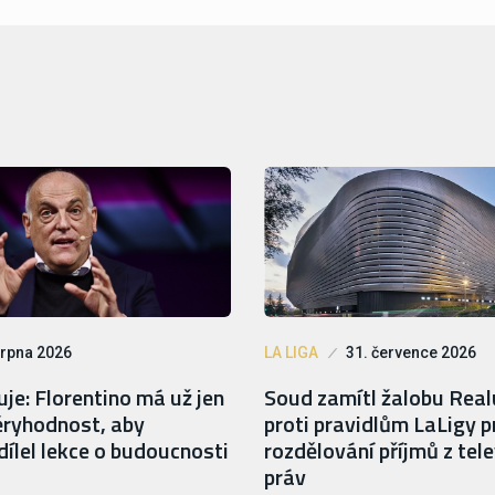
srpna 2026
LA LIGA
31. července 2026
je: Florentino má už jen
Soud zamítl žalobu Rea
ryhodnost, aby
proti pravidlům LaLigy p
ílel lekce o budoucnosti
rozdělování příjmů z tele
práv