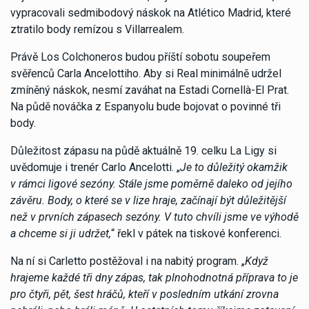
vypracovali sedmibodový náskok na Atlético Madrid, které
ztratilo body remízou s Villarrealem.
Právě Los Colchoneros budou příští sobotu soupeřem
svěřenců Carla Ancelottiho. Aby si Real minimálně udržel
zmíněný náskok, nesmí zaváhat na Estadi Cornellà-El Prat.
Na půdě nováčka z Espanyolu bude bojovat o povinné tři
body.
Důležitost zápasu na půdě aktuálně 19. celku La Ligy si
uvědomuje i trenér Carlo Ancelotti. „
Je to důležitý okamžik
v rámci ligové sezóny. Stále jsme poměrně daleko od jejího
závěru. Body, o které se v lize hraje, začínají být důležitější
než v prvních zápasech sezóny. V tuto chvíli jsme ve výhodě
a chceme si ji udržet,
“ řekl v pátek na tiskové konferenci.
Na ní si Carletto postěžoval i na nabitý program. „
Když
hrajeme každé tři dny zápas, tak plnohodnotná příprava to je
pro čtyři, pět, šest hráčů, kteří v posledním utkání zrovna