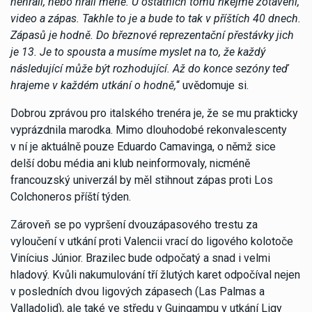
nehráli, nebo hráli méně. U ostatních tomu říkejme zotavení,
video a zápas. Takhle to je a bude to tak v příštích 40 dnech.
Zápasů je hodně. Do březnové reprezentační přestávky jich
je 13. Je to spousta a musíme myslet na to, že každý
následující může být rozhodující. Až do konce sezóny teď
hrajeme v každém utkání o hodně,
“ uvědomuje si.
Dobrou zprávou pro italského trenéra je, že se mu prakticky
vyprázdnila marodka. Mimo dlouhodobé rekonvalescenty
v ní je aktuálně pouze Eduardo Camavinga, o němž sice
delší dobu média ani klub neinformovaly, nicméně
francouzský univerzál by měl stihnout zápas proti Los
Colchoneros příští týden.
Zároveň se po vypršení dvouzápasového trestu za
vyloučení v utkání proti Valencii vrací do ligového kolotoče
Vinícius Júnior. Brazilec bude odpočatý a snad i velmi
hladový. Kvůli nakumulování tří žlutých karet odpočíval nejen
v posledních dvou ligových zápasech (Las Palmas a
Valladolid), ale také ve středu v Guingampu v utkání Ligy