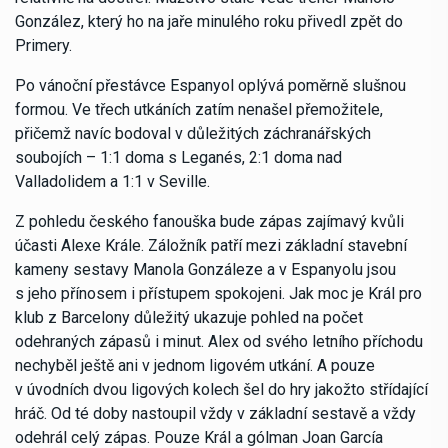
González, který ho na jaře minulého roku přivedl zpět do
Primery.
Po vánoční přestávce Espanyol oplývá poměrně slušnou
formou. Ve třech utkáních zatím nenašel přemožitele,
přičemž navíc bodoval v důležitých záchranářských
soubojích – 1:1 doma s Leganés, 2:1 doma nad
Valladolidem a 1:1 v Seville.
Z pohledu českého fanouška bude zápas zajímavý kvůli
účasti Alexe Krále. Záložník patří mezi základní stavební
kameny sestavy Manola Gonzáleze a v Espanyolu jsou
s jeho přínosem i přístupem spokojeni. Jak moc je Král pro
klub z Barcelony důležitý ukazuje pohled na počet
odehraných zápasů i minut. Alex od svého letního příchodu
nechyběl ještě ani v jednom ligovém utkání. A pouze
v úvodních dvou ligových kolech šel do hry jakožto střídající
hráč. Od té doby nastoupil vždy v základní sestavě a vždy
odehrál celý zápas. Pouze Král a gólman Joan García