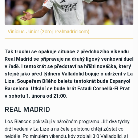
Vinícius Júnior (zdroj: realmadrid.com)
Tak trochu se opakuje situace z předchozího víkendu.
Real Madrid se připravuje na druhý ligový venkovní duel
v řadě. I tentokrát se představí na hřišti nováčka, který
stejně jako před týdnem Valladolid bojuje o udržení v La
Lize. Soupeřem Bílého baletu tentokrát bude Espanyol
Barcelona. Utkání se bude hrát Estadi Cornellà-El Prat
v sobotu 1. února od 21:00.
REAL MADRID
Los Blancos pokračují v náročném programu. Již dva týdny
drží vedení v La Lize a na čele pelotonu chtějí zůstat co
nejdéle. Po minulém víkendu, kdy zdolali 3:0 Valladolid, si