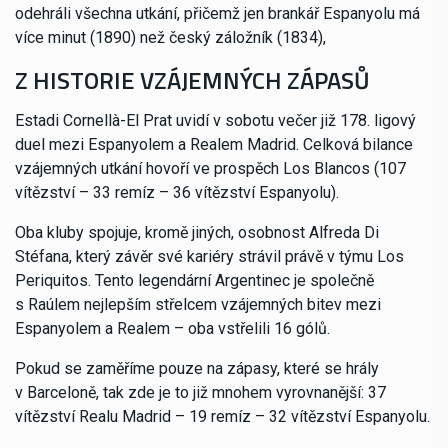
odehráli všechna utkání, přičemž jen brankář Espanyolu má
více minut (1890) než český záložník (1834),
Z HISTORIE VZÁJEMNÝCH ZÁPASŮ
Estadi Cornellà-El Prat uvidí v sobotu večer již 178. ligový
duel mezi Espanyolem a Realem Madrid. Celková bilance
vzájemných utkání hovoří ve prospěch Los Blancos (107
vítězství – 33 remíz – 36 vítězství Espanyolu).
Oba kluby spojuje, kromě jiných, osobnost Alfreda Di
Stéfana, který závěr své kariéry strávil právě v týmu Los
Periquitos. Tento legendární Argentinec je společně
s Raúlem nejlepším střelcem vzájemných bitev mezi
Espanyolem a Realem – oba vstřelili 16 gólů.
Pokud se zaměříme pouze na zápasy, které se hrály
v Barceloně, tak zde je to již mnohem vyrovnanější: 37
vítězství Realu Madrid – 19 remíz – 32 vítězství Espanyolu.