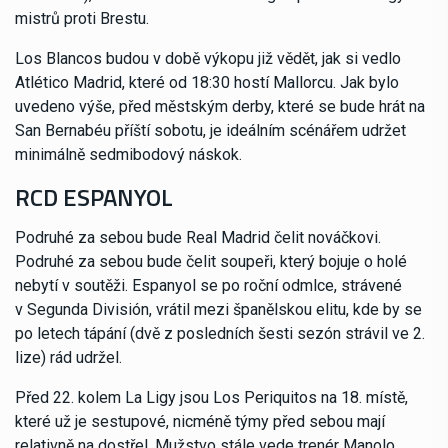
mistrů proti Brestu.
Los Blancos budou v době výkopu již vědět, jak si vedlo
Atlético Madrid, které od 18:30 hostí Mallorcu. Jak bylo
uvedeno výše, před městským derby, které se bude hrát na
San Bernabéu příští sobotu, je ideálním scénářem udržet
minimálně sedmibodový náskok.
RCD ESPANYOL
Podruhé za sebou bude Real Madrid čelit nováčkovi.
Podruhé za sebou bude čelit soupeři, který bojuje o holé
nebytí v soutěži. Espanyol se po roční odmlce, strávené
v Segunda División, vrátil mezi španělskou elitu, kde by se
po letech tápání (dvě z posledních šesti sezón strávil ve 2.
lize) rád udržel.
Před 22. kolem La Ligy jsou Los Periquitos na 18. místě,
které už je sestupové, nicméně týmy před sebou mají
relativně na dostřel. Mužstvo stále vede trenér Manolo