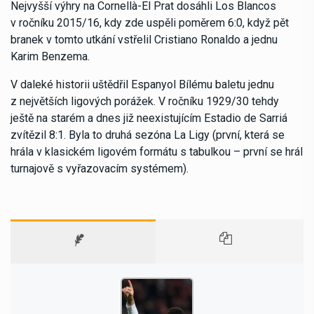
Nejvyšší výhry na Cornellà-El Prat dosáhli Los Blancos
v ročníku 2015/16, kdy zde uspěli poměrem 6:0, když pět
branek v tomto utkání vstřelil Cristiano Ronaldo a jednu
Karim Benzema.
V daleké historii uštědřil Espanyol Bílému baletu jednu
z největších ligových porážek. V ročníku 1929/30 tehdy
ještě na starém a dnes již neexistujícím Estadio de Sarriá
zvítězil 8:1. Byla to druhá sezóna La Ligy (první, která se
hrála v klasickém ligovém formátu s tabulkou – první se hrál
turnajově s vyřazovacím systémem).