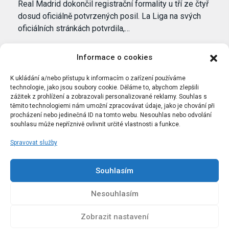
Real Madrid dokončil registrační formality u tří ze čtyř
dosud oficiálně potvrzených posil. La Liga na svých
oficiálních stránkách potvrdila,…
Informace o cookies
K ukládání a/nebo přístupu k informacím o zařízení používáme
technologie, jako jsou soubory cookie. Děláme to, abychom zlepšili
zážitek z prohlížení a zobrazovali personalizované reklamy. Souhlas s
těmito technologiemi nám umožní zpracovávat údaje, jako je chování při
procházení nebo jedinečná ID na tomto webu. Nesouhlas nebo odvolání
souhlasu může nepříznivě ovlivnit určité vlastnosti a funkce.
Spravovat služby
Portál Bílýbalet.cz byl založen pod názvem Real-
Madrid.cz v roce 2007
Souhlasím
Kopírování obsahu je přísně zakázáno.
Nesouhlasím
Zobrazit nastavení