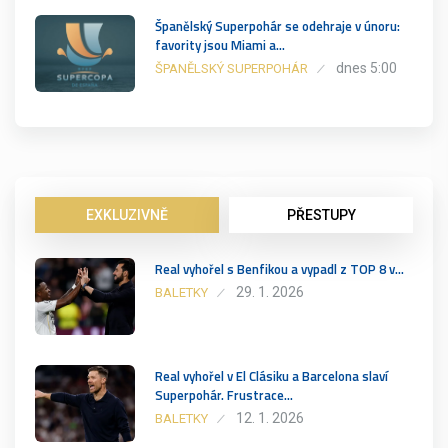
Španělský Superpohár se odehraje v únoru:
favority jsou Miami a…
dnes 5:00
ŠPANĚLSKÝ SUPERPOHÁR
EXKLUZIVNĚ
PŘESTUPY
Real vyhořel s Benfikou a vypadl z TOP 8 v…
29. 1. 2026
BALETKY
Real vyhořel v El Clásiku a Barcelona slaví
Superpohár. Frustrace…
12. 1. 2026
BALETKY