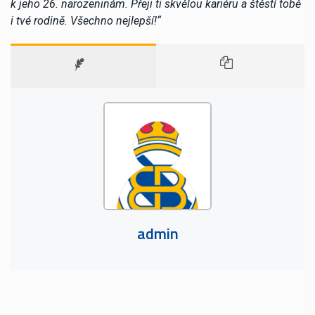
k jeho 26. narozeninám. Přeji ti skvělou kariéru a štěstí tobě
i tvé rodině. Všechno nejlepší!“
admin