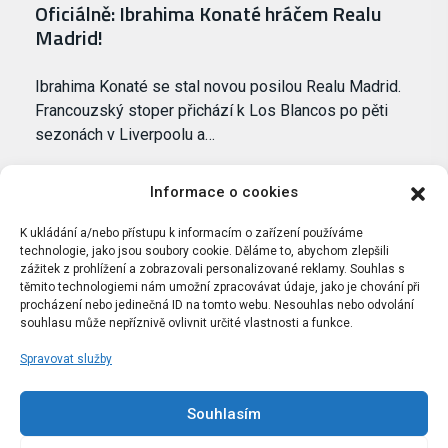
Oficiálně: Ibrahima Konaté hráčem Realu
Madrid!
Ibrahima Konaté se stal novou posilou Realu Madrid.
Francouzský stoper přichází k Los Blancos po pěti
sezonách v Liverpoolu a…
Informace o cookies
K ukládání a/nebo přístupu k informacím o zařízení používáme
technologie, jako jsou soubory cookie. Děláme to, abychom zlepšili
zážitek z prohlížení a zobrazovali personalizované reklamy. Souhlas s
těmito technologiemi nám umožní zpracovávat údaje, jako je chování při
procházení nebo jedinečná ID na tomto webu. Nesouhlas nebo odvolání
souhlasu může nepříznivě ovlivnit určité vlastnosti a funkce.
Spravovat služby
Portál Bílýbalet.cz byl založen pod názvem Real-
Madrid.cz v roce 2007
Souhlasím
Kopírování obsahu je přísně zakázáno.