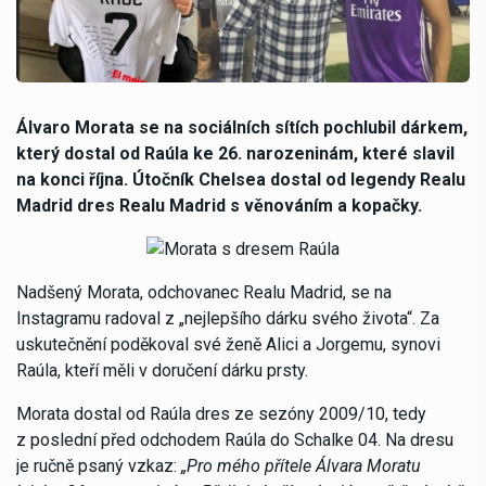
Álvaro Morata se na sociálních sítích pochlubil dárkem,
který dostal od Raúla ke 26. narozeninám, které slavil
na konci října. Útočník Chelsea dostal od legendy Realu
Madrid dres Realu Madrid s věnováním a kopačky.
Nadšený Morata, odchovanec Realu Madrid, se na
Instagramu radoval z „nejlepšího dárku svého života“. Za
uskutečnění poděkoval své ženě Alici a Jorgemu, synovi
Raúla, kteří měli v doručení dárku prsty.
Morata dostal od Raúla dres ze sezóny 2009/10, tedy
z poslední před odchodem Raúla do Schalke 04. Na dresu
je ručně psaný vzkaz:
„Pro mého přítele Álvara Moratu