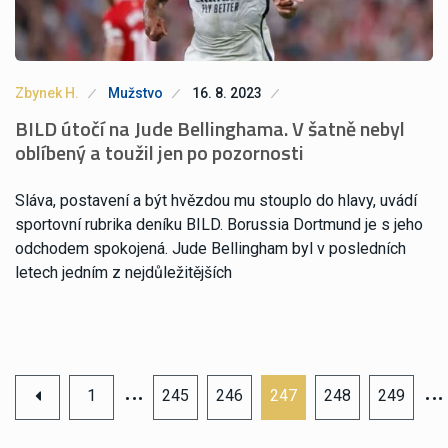
Zbynek H.
Mužstvo
16. 8. 2023
BILD útočí na Jude Bellinghama. V šatně nebyl
oblíbený a toužil jen po pozornosti
Sláva, postavení a být hvězdou mu stouplo do hlavy, uvádí
sportovní rubrika deníku BILD. Borussia Dortmund je s jeho
odchodem spokojená. Jude Bellingham byl v posledních
letech jedním z nejdůležitějších
…
…
1
245
246
247
248
249