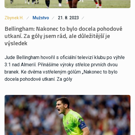
Zbynek H.
Mužstvo
21. 8. 2023
Bellingham: Nakonec to bylo docela pohodové
utkaní. Za góly jsem rád, ale důležitější je
výsledek
Jude Bellingham hovořil s oficiální televizí klubu po výhře
3:1 nad Almeríí. Přinášíme výroky střelce prvních dvou
branek. Ke dvěma vstřeleným gólům „Nakonec to bylo
docela pohodové utkaní. Za góly