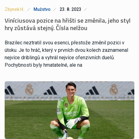
Zbynek H.
Mužstvo
23. 8. 2023
Viníciusova pozice na hřišti se změnila, jeho styl
hry zůstává stejný. Čísla nelžou
Brazilec neztratil svou esenci, přestože změnil pozici v
útoku. Je to hráč, který v prvních dvou kolech zaznamenal
nejvíce driblingů a vyhrál nejvíce ofenzivních duelů.
Pochybnosti byly hmatatelné, ale na