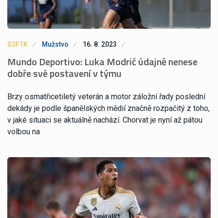
S3F1K
Mužstvo
16. 8. 2023
Mundo Deportivo: Luka Modrić údajně nenese
dobře své postavení v týmu
Brzy osmatřicetiletý veterán a motor záložní řady poslední
dekády je podle španělských mědií značně rozpačitý z toho,
v jaké situaci se aktuálně nachází. Chorvat je nyní až pátou
volbou na