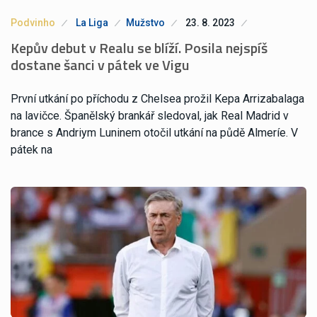
Podvinho
La Liga
Mužstvo
23. 8. 2023
Kepův debut v Realu se blíží. Posila nejspíš
dostane šanci v pátek ve Vigu
První utkání po příchodu z Chelsea prožil Kepa Arrizabalaga
na lavičce. Španělský brankář sledoval, jak Real Madrid v
brance s Andriym Luninem otočil utkání na půdě Almeríe. V
pátek na