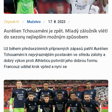
Zbynek H.
Mužstvo
17. 8. 2023
Aurélien Tchouaméni je zpět. Mladý záložník vlétl
do sezony nejlepším možným způsobem
Už během předsezónních přípravných zápasů patřil Aurélien
Tchouaméni k nejvýraznějším postavám ve středu zálohy a
dobrý výkon proti Athleticu potvrdil jeho dobrou formu.
Francouz udělal krok vpřed a nyní se