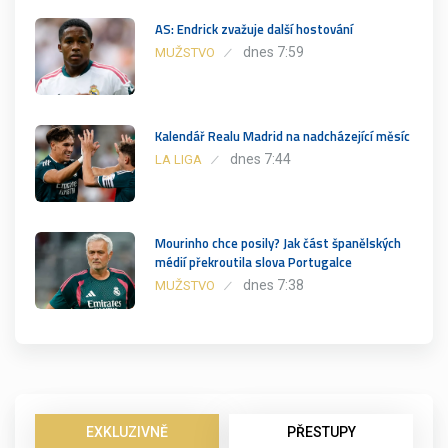
AS: Endrick zvažuje další hostování
dnes 7:59
MUŽSTVO
Kalendář Realu Madrid na nadcházející měsíc
dnes 7:44
LA LIGA
Mourinho chce posily? Jak část španělských
médií překroutila slova Portugalce
dnes 7:38
MUŽSTVO
EXKLUZIVNĚ
PŘESTUPY