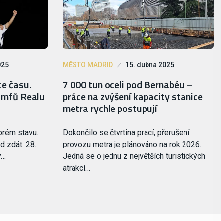
025
MĚSTO MADRID
15. dubna 2025
ce času.
7 000 tun oceli pod Bernabéu –
iumfů Realu
práce na zvýšení kapacity stanice
metra rychle postupují
brém stavu,
Dokončilo se čtvrtina prací, přerušení
d zdát. 28.
provozu metra je plánováno na rok 2026.
y…
Jedná se o jednu z největších turistických
atrakcí…