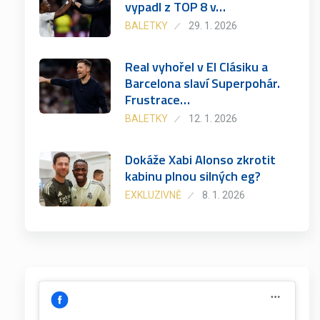
vypadl z TOP 8 v…
BALETKY
29. 1. 2026
Real vyhořel v El Clásiku a
Barcelona slaví Superpohár.
Frustrace…
BALETKY
12. 1. 2026
Dokáže Xabi Alonso zkrotit
kabinu plnou silných eg?
EXKLUZIVNĚ
8. 1. 2026