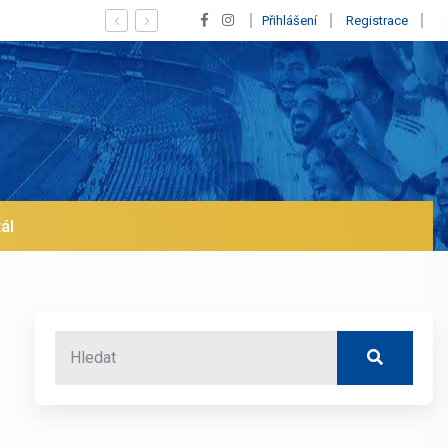
Vypískaný Vinícius! Blíží se jeho odchod z Realu a pustí s
Přihlášení
Registrace
ál