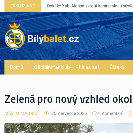
EXKLUZIVNĚ
Dokáže Xabi Alonso zkrotit kabinu plnou silných eg?
Domů
Oficiální fanklub – Přihlas se!
Články
Zelená pro nový vzhled okol
MĚSTO MADRID
25. července 2025
0 Komentářů