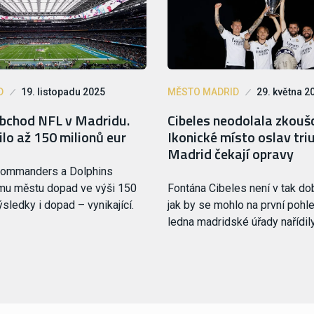
D
19. listopadu 2025
MĚSTO MADRID
29. května 2
bchod NFL v Madridu.
Cibeles neodolala zkouš
lo až 150 milionů eur
Ikonické místo oslav tr
Madrid čekají opravy
ommanders a Dolphins
ímu městu dopad ve výši 150
Fontána Cibeles není v tak do
ýsledky i dopad – vynikající.
jak by se mohlo na první pohle
ledna madridské úřady nařídil