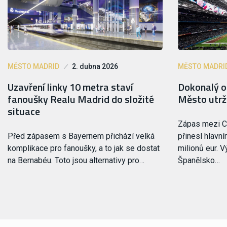
MĚSTO MADRID
2. dubna 2026
MĚSTO MADRI
Uzavření linky 10 metra staví
Dokonalý o
fanoušky Realu Madrid do složité
Město utrži
situace
Zápas mezi C
Před zápasem s Bayernem přichází velká
přinesl hlavn
komplikace pro fanoušky, a to jak se dostat
milionů eur. V
na Bernabéu. Toto jsou alternativy pro…
Španělsko…