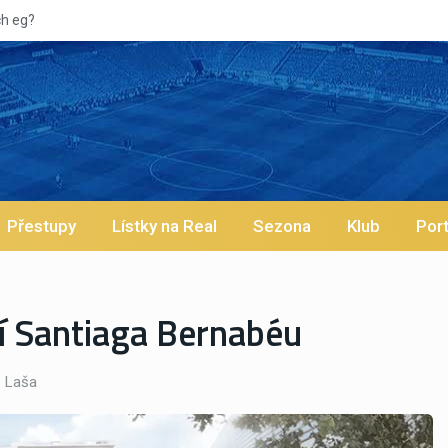
Přestupy
Lístky na Real
Sezona
Klub
Port
í Santiaga Bernabéu
Laša