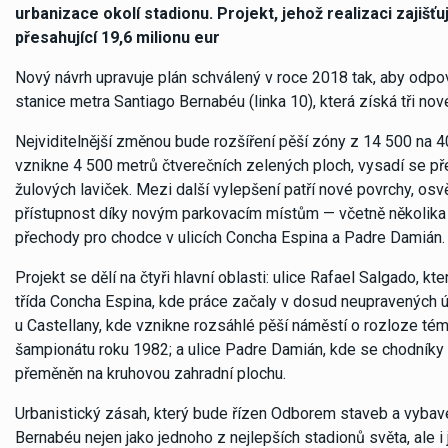
urbanizace okolí stadionu. Projekt, jehož realizaci zajišť
přesahující 19,6 milionu eur
Nový návrh upravuje plán schválený v roce 2018 tak, aby odpov
stanice metra Santiago Bernabéu (linka 10), která získá tři no
Nejviditelnější změnou bude rozšíření pěší zóny z 14 500 na 4
vznikne 4 500 metrů čtverečních zelených ploch, vysadí se př
žulových laviček. Mezi další vylepšení patří nové povrchy, osvě
přístupnost díky novým parkovacím místům — včetně několika 
přechody pro chodce v ulicích Concha Espina a Padre Damián.
Projekt se dělí na čtyři hlavní oblasti: ulice Rafael Salgado, k
třída Concha Espina, kde práce začaly v dosud neupravených ú
u Castellany, kde vznikne rozsáhlé pěší náměstí o rozloze t
šampionátu roku 1982; a ulice Padre Damián, kde se chodník
přeměněn na kruhovou zahradní plochu.
Urbanistický zásah, který bude řízen Odborem staveb a vybav
Bernabéu nejen jako jednoho z nejlepších stadionů světa, ale