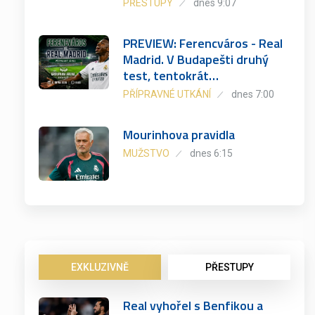
PŘESTUPY
dnes 9:07
PREVIEW: Ferencváros - Real
Madrid. V Budapešti druhý
test, tentokrát…
PŘÍPRAVNÉ UTKÁNÍ
dnes 7:00
Mourinhova pravidla
MUŽSTVO
dnes 6:15
EXKLUZIVNĚ
PŘESTUPY
Real vyhořel s Benfikou a