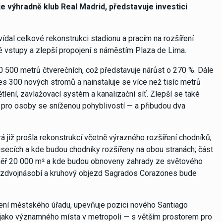
uje výhradně klub Real Madrid, představuje investici
ídal celkové rekonstrukci stadionu a pracím na rozšíření
vé vstupy a zlepší propojení s náměstím Plaza de Lima.
0 500 metrů čtverečních, což představuje nárůst o 270 %. Dále
es 300 nových stromů a nainstaluje se více než tisíc metrů
tlení, zavlažovací systém a kanalizační síť. Zlepší se také
pro osoby se sníženou pohyblivostí — a přibudou dva
terá již prošla rekonstrukcí včetně výrazného rozšíření chodníků;
secích a kde budou chodníky rozšířeny na obou stranách; část
éměř 20 000 m² a kde budou obnoveny zahrady ze světového
y zdvojnásobí a kruhový objezd Sagrados Corazones bude
ení městského úřadu, upevňuje pozici nového Santiago
 i jako významného místa v metropoli — s větším prostorem pro