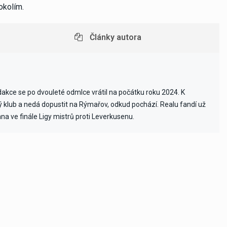
okolím.
Články autora
edakce se po dvouleté odmlce vrátil na počátku roku 2024. K
vý klub a nedá dopustit na Rýmařov, odkud pochází. Realu fandí už
ana ve finále Ligy mistrů proti Leverkusenu.