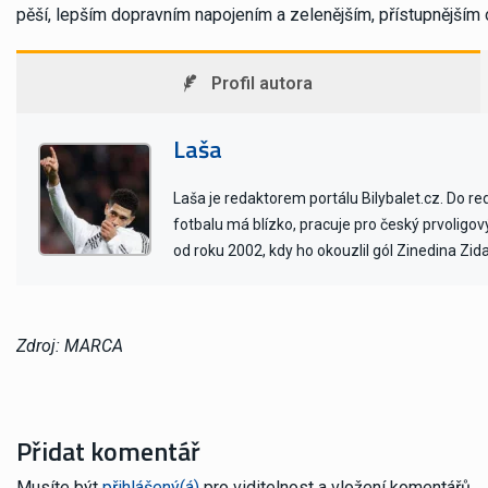
pěší, lepším dopravním napojením a zelenějším, přístupnějším 
Profil autora
Laša
Laša je redaktorem portálu Bilybalet.cz. Do r
fotbalu má blízko, pracuje pro český prvoligo
od roku 2002, kdy ho okouzlil gól Zinedina Zid
Zdroj: MARCA
Přidat komentář
Musíte být
přihlášený(á)
pro viditelnost a vložení komentářů.