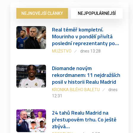
NEJNOVĚJŠÍ ČLÁNKY
NEJPOPULÁRNĚJŠÍ
Real téměř kompletní.
Mourinho v pondělí přivítá
poslední reprezentanty po…
MUŽSTVO
dnes 13:28
Diomande novým
rekordmanem: 11 nejdražších
posil v historii Realu Madrid
KRONIKA BILÉHO BALETU
dnes
12:31
24 tahů Realu Madrid na
přestupovém trhu. Co ještě
zbývá…