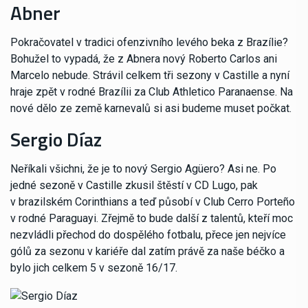
Abner
Pokračovatel v tradici ofenzivního levého beka z Brazílie?
Bohužel to vypadá, že z Abnera nový Roberto Carlos ani
Marcelo nebude. Strávil celkem tři sezony v Castille a nyní
hraje zpět v rodné Brazílii za Club Athletico Paranaense. Na
nové dělo ze země karnevalů si asi budeme muset počkat.
Sergio Díaz
Neříkali všichni, že je to nový Sergio Agüero? Asi ne. Po
jedné sezoně v Castille zkusil štěstí v CD Lugo, pak
v brazilském Corinthians a teď působí v Club Cerro Porteño
v rodné Paraguayi. Zřejmě to bude další z talentů, kteří moc
nezvládli přechod do dospělého fotbalu, přece jen nejvíce
gólů za sezonu v kariéře dal zatím právě za naše béčko a
bylo jich celkem 5 v sezoně 16/17.