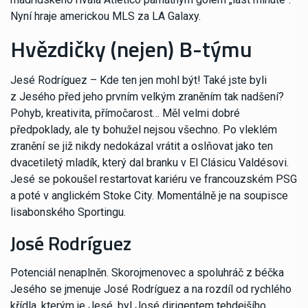
Nyní hraje americkou MLS za LA Galaxy.
Hvězdičky (nejen) B-týmu
Jesé Rodríguez – Kde ten jen mohl být! Také jste byli
z Jesého před jeho prvním velkým zraněním tak nadšení?
Pohyb, kreativita, přímočarost… Měl velmi dobré
předpoklady, ale ty bohužel nejsou všechno. Po vleklém
zranění se již nikdy nedokázal vrátit a oslňovat jako ten
dvacetiletý mladík, který dal branku v El Clásicu Valdésovi.
Jesé se pokoušel restartovat kariéru ve francouzském PSG
a poté v anglickém Stoke City. Momentálně je na soupisce
lisabonského Sportingu.
José Rodríguez
Potenciál nenaplněn. Skorojmenovec a spoluhráč z béčka
Jesého se jmenuje José Rodríguez a na rozdíl od rychlého
křídla, kterým je Jesé, byl José dirigentem tehdejšího