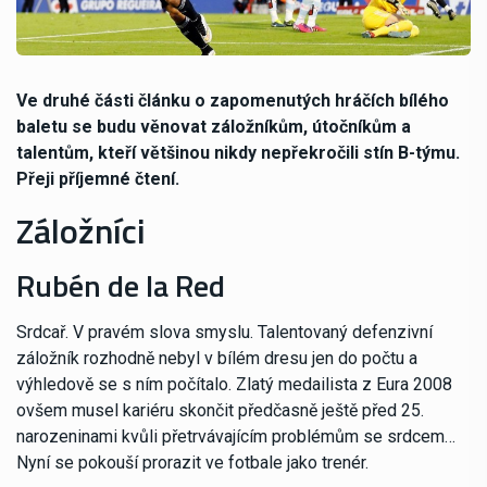
Ve druhé části článku o zapomenutých hráčích bílého
baletu se budu věnovat záložníkům, útočníkům a
talentům, kteří většinou nikdy nepřekročili stín B-týmu.
Přeji příjemné čtení.
Záložníci
Rubén de la Red
Srdcař. V pravém slova smyslu. Talentovaný defenzivní
záložník rozhodně nebyl v bílém dresu jen do počtu a
výhledově se s ním počítalo. Zlatý medailista z Eura 2008
ovšem musel kariéru skončit předčasně ještě před 25.
narozeninami kvůli přetrvávajícím problémům se srdcem…
Nyní se pokouší prorazit ve fotbale jako trenér.