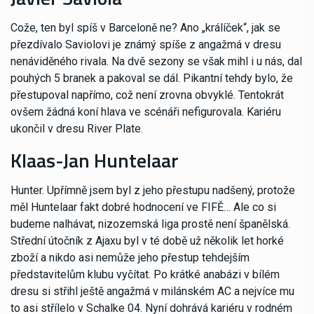
Cože, ten byl spíš v Barceloně ne? Ano „králíček“, jak se
přezdívalo Saviolovi je známý spíše z angažmá v dresu
nenáviděného rivala. Na dvě sezony se však mihl i u nás, dal
pouhých 5 branek a pakoval se dál. Pikantní tehdy bylo, že
přestupoval napřímo, což není zrovna obvyklé. Tentokrát
ovšem žádná koní hlava ve scénáři nefigurovala. Kariéru
ukončil v dresu River Plate.
Klaas-Jan Huntelaar
Hunter. Upřímně jsem byl z jeho přestupu nadšený, protože
měl Huntelaar fakt dobré hodnocení ve FIFĚ… Ale co si
budeme nalhávat, nizozemská liga prostě není španělská.
Střední útočník z Ajaxu byl v té době už několik let horké
zboží a nikdo asi nemůže jeho přestup tehdejším
představitelům klubu vyčítat. Po krátké anabázi v bílém
dresu si střihl ještě angažmá v milánském AC a nejvíce mu
to asi střílelo v Schalke 04. Nyní dohrává kariéru v rodném