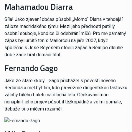
Mahamadou Diarra
Síla! Jako zjevení občas působil „Momo“ Diarra v tehdejší
záloze madridského týmu. Mezi jeho přednosti patřily
osobní souboje, kondice či odebírání míčů. Pro mě památný
zápas byl určitě ten s Mallorcou na jaře 2007, když
společně s José Reyesem otočili zápas a Real po dlouhé
době zase bral domácí titul.
Fernando Gago
Jako ze staré školy… Gago přicházel s pověstí nového
Redonda a měl být tím, kdo převezme dirigentskou taktovku
zálohy bílého baletu na dlouhá léta. Očekávání moc
nenaplnil, jeho projev působil těžkopádně a velmi pomale,
třebaže si s míčem rozuměl.