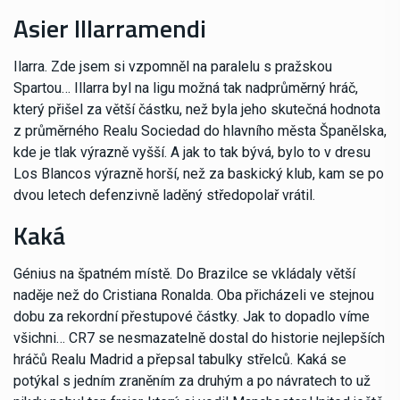
Asier Illarramendi
Ilarra. Zde jsem si vzpomněl na paralelu s pražskou
Spartou… Illarra byl na ligu možná tak nadprůměrný hráč,
který přišel za větší částku, než byla jeho skutečná hodnota
z průměrného Realu Sociedad do hlavního města Španělska,
kde je tlak výrazně vyšší. A jak to tak bývá, bylo to v dresu
Los Blancos výrazně horší, než za baskický klub, kam se po
dvou letech defenzivně laděný středopolař vrátil.
Kaká
Génius na špatném místě. Do Brazilce se vkládaly větší
naděje než do Cristiana Ronalda. Oba přicházeli ve stejnou
dobu za rekordní přestupové částky. Jak to dopadlo víme
všichni… CR7 se nesmazatelně dostal do historie nejlepších
hráčů Realu Madrid a přepsal tabulky střelců. Kaká se
potýkal s jedním zraněním za druhým a po návratech to už