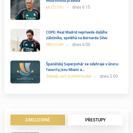
Mourinhova pravidla
dnes 6:15
MUŽSTVO
COPE: Real Madrid nepřivede dalšího
záložníka, spoléhá na Bernarda Silvu
dnes 6:00
PŘESTUPY
Španělský Superpohár se odehraje v únoru:
favority jsou Miami a…
dnes 5:00
ŠPANĚLSKÝ SUPERPOHÁR
EXKLUZIVNĚ
PŘESTUPY