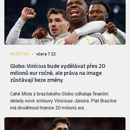
MUŽSTVO
včera 7:22
Globo: Vinícius bude vydělávat přes 20
milionů eur ročně, ale práva na image
zůstávají beze změny
Cahê Mota z brazilského Globo odhaluje finanční
detaily nové smlouvy Viníciuse Júniora. Plat Brazilce
má dosáhnout hranice 20 milionů eur…