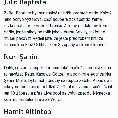
Júlio Baptista
Zvíře! Baptista byl minimálně na hřišti prostě bestie. Každý
jeho pohyb vyzařoval chuť soupeře zašlapat do země,
rozkousat a poté vstřelit branku. A to se mu také celkem
dařilo, jenže nikdy ne tolik jako v dresu Sevilly, takže se
musel pakovat. Věděli jste, že ještě před rokem hrál za
rumunskou Kluž? Stihl ale jen 3 zápasy a ukončil kariéru.
Nuri Şahin
Další, co zářil v super dortmundské mašině a nedokázal na
to navázat. Reus, Kagawa, Götze… a pod nimi elegantní Nuri
Şahin. Měl to být plnohodnotný nástupce Xabiho Alonsa, ale
nikdy se tomu ani nepřiblížil. Za Real si i vinou zranění švihl
jen 10 zápasů a přes Liverpool se vrátil zpět do Německa,
kde momentálně hraje za Werder.
Hamit Altintop