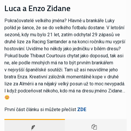
Luca a Enzo Zidane
Pokračovatelé velkého jména? Hlavně u brankáře Luky
pořád je šance, že se do velkého fotbalu dostane. V letošní
sezoně, kdy mu bylo 21 let, zatím odchytal 29 zápasů ve
druhé lize za Racing Santander a na konci ročníku mu vyprší
hostování. Uvidíme ho někdy jako jedničku v bílém dresu?
Pokud bude Thibaut Courtouis chytat jako doposud, tak asi
ne, ale podle mnohých má na to být prvním brankářem
v nejvyšší španělské soutěži. Tam už asi neuvidíme jeho
bratra Enza. Kreativní záložník momentálně kope v druhé
lize za Almérii a na nějaký velký posun už to moc nevypadá.
I když podceňovat někoho, kdo má na dresu jméno Zidane…
První část článku si můžete přečíst
ZDE