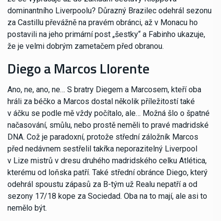
dominantního Liverpoolu? Důrazný Brazilec odehrál sezonu
za Castillu převážně na pravém obránci, až v Monacu ho
postavili na jeho primární post „šestky“ a Fabinho ukazuje,
že je velmi dobrým zametačem před obranou.
Diego a Marcos Llorente
Ano, ne, ano, ne… S bratry Diegem a Marcosem, kteří oba
hráli za béčko a Marcos dostal několik příležitostí také
v áčku se podle mě vždy počítalo, ale… Možná šlo o špatné
načasování, smůlu, nebo prostě neměli to pravé madridské
DNA. Což je paradoxní, protože střední záložník Marcos
před nedávnem sestřelil takřka neporazitelný Liverpool
v Lize mistrů v dresu druhého madridského celku Atlética,
kterému od loňska patří. Také střední obránce Diego, který
odehrál spoustu zápasů za B-tým už Realu nepatří a od
sezony 17/18 kope za Sociedad. Oba na to mají, ale asi to
nemělo být.