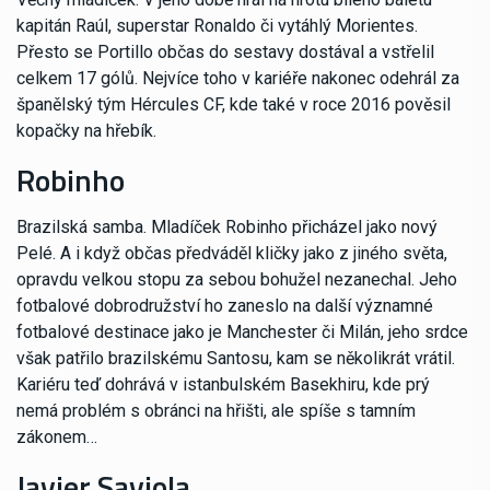
kapitán Raúl, superstar Ronaldo či vytáhlý Morientes.
Přesto se Portillo občas do sestavy dostával a vstřelil
celkem 17 gólů. Nejvíce toho v kariéře nakonec odehrál za
španělský tým Hércules CF, kde také v roce 2016 pověsil
kopačky na hřebík.
Robinho
Brazilská samba. Mladíček Robinho přicházel jako nový
Pelé. A i když občas předváděl kličky jako z jiného světa,
opravdu velkou stopu za sebou bohužel nezanechal. Jeho
fotbalové dobrodružství ho zaneslo na další významné
fotbalové destinace jako je Manchester či Milán, jeho srdce
však patřilo brazilskému Santosu, kam se několikrát vrátil.
Kariéru teď dohrává v istanbulském Basekhiru, kde prý
nemá problém s obránci na hřišti, ale spíše s tamním
zákonem…
Javier Saviola