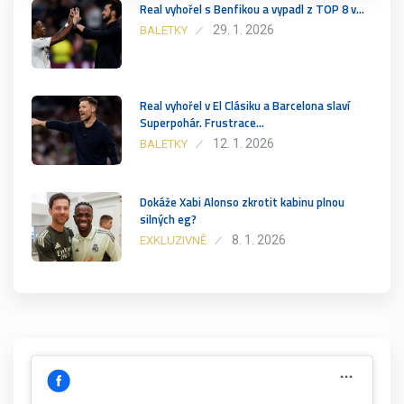
Real vyhořel s Benfikou a vypadl z TOP 8 v…
29. 1. 2026
BALETKY
Real vyhořel v El Clásiku a Barcelona slaví
Superpohár. Frustrace…
12. 1. 2026
BALETKY
Dokáže Xabi Alonso zkrotit kabinu plnou
silných eg?
8. 1. 2026
EXKLUZIVNĚ