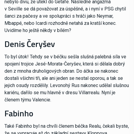
nebylo divu, že utekl do Getafe. Následné angažmá
v Seville se dá považovat za úspěšné, a i nyní v PSG chytil
šanci za pačesy a ve spolupráci s hráči jako Neymar,
Mbappé, nebo Icardi rozhodně netahá za kratší konec.
Uvidíme ho ještě někdy v bílém?
Denis Čeryšev
To byl útok! Tehdy se v béčku sešla slušná palebná síla ve
spojení trojice Jesé-Morata-Čeryšev, která si dělala dobrý
den z mnoha druholigových obran. Do áčka se nakonec
dostali všichni tři, ale ani jeden se nestal oporou, a tak se
jejich osudy rozdělily. Levonohý Rus nakonec udělal slušnou
kariéru, dařilo se mu hlavně v dresu Villarrealu. Nyní je
členem týmu Valencie.
Fabinho
Také Fabinho byl na chvíli členem béčka Realu, čekali byste,
že se vypracuje až do základní sestavy Kloppova