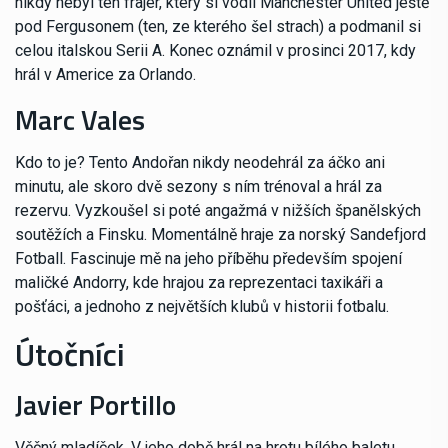
nikdy nebyl ten frajer, který si vodil Manchester United ještě
pod Fergusonem (ten, ze kterého šel strach) a podmanil si
celou italskou Serii A. Konec oznámil v prosinci 2017, kdy
hrál v Americe za Orlando.
Marc Vales
Kdo to je? Tento Andořan nikdy neodehrál za áčko ani
minutu, ale skoro dvě sezony s ním trénoval a hrál za
rezervu. Vyzkoušel si poté angažmá v nižších španělských
soutěžích a Finsku. Momentálně hraje za norský Sandefjord
Fotball. Fascinuje mě na jeho příběhu především spojení
maličké Andorry, kde hrajou za reprezentaci taxikáři a
pošťáci, a jednoho z největších klubů v historii fotbalu.
Útočníci
Javier Portillo
Věčný mladíček. V jeho době hrál na hrotu bílého baletu