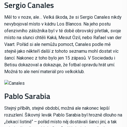
Sergio Canales
Měl to v noze, ale… Velká škoda, že si Sergio Canales nikdy
nevybojoval místo v kádru Los Blancos. Na jeho postu
ofenzivního záložníka byl v té době obrovský přetlak, svoje
místo na slunci chtěli Kaká, Mesut Özil, nebo Rafael van der
Vaart. Pořád si ale nemůžu pomoct, Canales podle mě
stejně jako někteří další z tohoto seznamu mohl dostat víc
šancí. Nakonec z toho bylo jen 15 zápasů. V Sociedadu i
Betisu dokazoval a dokazuje, že fotbal opravdu hrát umí.
Možná to ale není materiál pro velkoklub.
Pablo Sarabia
Stejný příběh, stejné období, možná ale nakonec lepší
rozuzlení. Šikovný levák Pablo Sarabia byl hrozně dlouho na
„čekací listině“ – pořád místo něj dostávali šanci jiní, a tak