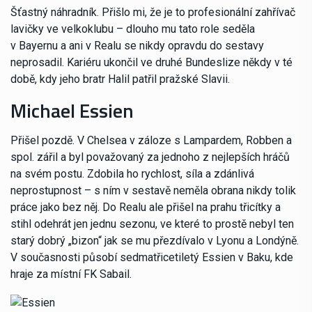
Šťastný náhradník. Přišlo mi, že je to profesionální zahřívač
lavičky ve velkoklubu – dlouho mu tato role seděla
v Bayernu a ani v Realu se nikdy opravdu do sestavy
neprosadil. Kariéru ukončil ve druhé Bundeslize někdy v té
době, kdy jeho bratr Halil patřil pražské Slavii.
Michael Essien
Přišel pozdě. V Chelsea v záloze s Lampardem, Robben a
spol. zářil a byl považovaný za jednoho z nejlepších hráčů
na svém postu. Zdobila ho rychlost, síla a zdánlivá
neprostupnost – s ním v sestavě neměla obrana nikdy tolik
práce jako bez něj. Do Realu ale přišel na prahu třicítky a
stihl odehrát jen jednu sezonu, ve které to prostě nebyl ten
starý dobrý „bizon“ jak se mu přezdívalo v Lyonu a Londýně.
V současnosti působí sedmatřicetiletý Essien v Baku, kde
hraje za místní FK Sabail.