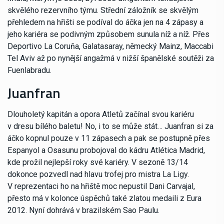
skvělého rezervního týmu. Střední záložník se skvělým
přehledem na hřišti se podíval do áčka jen na 4 zápasy a
jeho kariéra se podivným způsobem sunula níž a níž. Přes
Deportivo La Coruňa, Galatasaray, německý Mainz, Maccabi
Tel Aviv až po nynější angažmá v nižší španělské soutěži za
Fuenlabradu.
Juanfran
Dlouholetý kapitán a opora Atletů začínal svou kariéru
v dresu bílého baletu! No, i to se může stát… Juanfran si za
áčko kopnul pouze v 11 zápasech a pak se postupně přes
Espanyol a Osasunu probojoval do kádru Atlética Madrid,
kde prožil nejlepší roky své kariéry. V sezoně 13/14
dokonce pozvedl nad hlavu trofej pro mistra La Ligy.
V reprezentaci ho na hřiště moc nepustil Dani Carvajal,
přesto má v kolonce úspěchů také zlatou medaili z Eura
2012. Nyní dohrává v brazilském Sao Paulu.