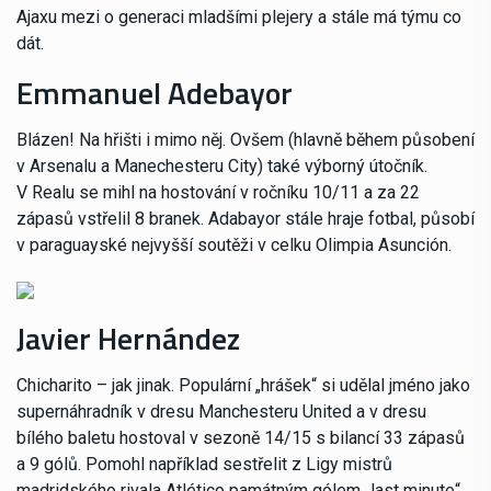
Ajaxu mezi o generaci mladšími plejery a stále má týmu co
dát.
Emmanuel Adebayor
Blázen! Na hřišti i mimo něj. Ovšem (hlavně během působení
v Arsenalu a Manechesteru City) také výborný útočník.
V Realu se mihl na hostování v ročníku 10/11 a za 22
zápasů vstřelil 8 branek. Adabayor stále hraje fotbal, působí
v paraguayské nejvyšší soutěži v celku Olimpia Asunción.
Javier Hernández
Chicharito – jak jinak. Populární „hrášek“ si udělal jméno jako
supernáhradník v dresu Manchesteru United a v dresu
bílého baletu hostoval v sezoně 14/15 s bilancí 33 zápasů
a 9 gólů. Pomohl například sestřelit z Ligy mistrů
madridského rivala Atlético památným gólem „last minute“.