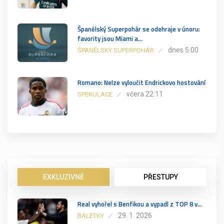
Španělský Superpohár se odehraje v únoru:
favority jsou Miami a…
dnes 5:00
ŠPANĚLSKÝ SUPERPOHÁR
Romano: Nelze vyloučit Endrickovo hostování
včera 22:11
SPEKULACE
EXKLUZIVNĚ
PŘESTUPY
Real vyhořel s Benfikou a vypadl z TOP 8 v…
29. 1. 2026
BALETKY