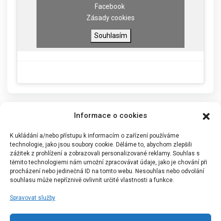
Facebook
Zásady cookies
Souhlasím
Informace o cookies
K ukládání a/nebo přístupu k informacím o zařízení používáme
technologie, jako jsou soubory cookie. Děláme to, abychom zlepšili
zážitek z prohlížení a zobrazovali personalizované reklamy. Souhlas s
těmito technologiemi nám umožní zpracovávat údaje, jako je chování při
procházení nebo jedinečná ID na tomto webu. Nesouhlas nebo odvolání
souhlasu může nepříznivě ovlivnit určité vlastnosti a funkce.
Spravovat služby
Portál Bílýbalet.cz byl založen pod názvem Real-
Madrid.cz v roce 2007