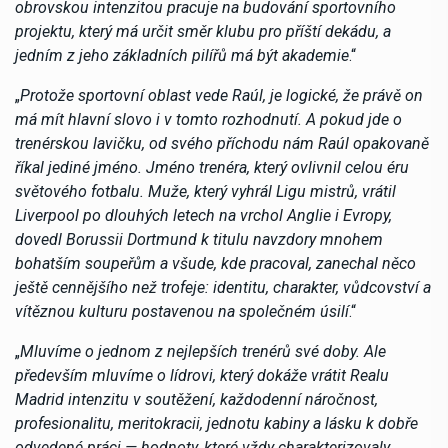
obrovskou intenzitou pracuje na budování sportovního
projektu, který má určit směr klubu pro příští dekádu, a
jedním z jeho základních pilířů má být akademie
.“
„
Protože sportovní oblast vede Raúl, je logické, že právě on
má mít hlavní slovo i v tomto rozhodnutí. A pokud jde o
trenérskou lavičku, od svého příchodu nám Raúl opakovaně
říkal jediné jméno. Jméno trenéra, který ovlivnil celou éru
světového fotbalu. Muže, který vyhrál Ligu mistrů, vrátil
Liverpool po dlouhých letech na vrchol Anglie i Evropy,
dovedl Borussii Dortmund k titulu navzdory mnohem
bohatším soupeřům a všude, kde pracoval, zanechal něco
ještě cennějšího než trofeje: identitu, charakter, vůdcovství a
vítěznou kulturu postavenou na společném úsilí
.“
„
Mluvíme o jednom z nejlepších trenérů své doby. Ale
především mluvíme o lídrovi, který dokáže vrátit Realu
Madrid intenzitu v soutěžení, každodenní náročnost,
profesionalitu, meritokracii, jednotu kabiny a lásku k dobře
odvedené práci — hodnoty, které vždy charakterizovaly