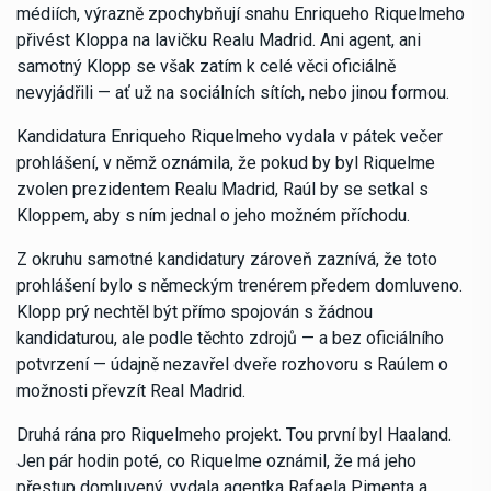
médiích, výrazně zpochybňují snahu Enriqueho Riquelmeho
přivést Kloppa na lavičku Realu Madrid. Ani agent, ani
samotný Klopp se však zatím k celé věci oficiálně
nevyjádřili — ať už na sociálních sítích, nebo jinou formou.
Kandidatura Enriqueho Riquelmeho vydala v pátek večer
prohlášení, v němž oznámila, že pokud by byl Riquelme
zvolen prezidentem Realu Madrid, Raúl by se setkal s
Kloppem, aby s ním jednal o jeho možném příchodu.
Z okruhu samotné kandidatury zároveň zaznívá, že toto
prohlášení bylo s německým trenérem předem domluveno.
Klopp prý nechtěl být přímo spojován s žádnou
kandidaturou, ale podle těchto zdrojů — a bez oficiálního
potvrzení — údajně nezavřel dveře rozhovoru s Raúlem o
možnosti převzít Real Madrid.
Druhá rána pro Riquelmeho projekt. Tou první byl Haaland.
Jen pár hodin poté, co Riquelme oznámil, že má jeho
přestup domluvený, vydala agentka Rafaela Pimenta a