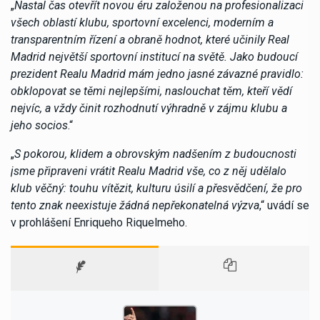
„
Nastal čas otevřít novou éru založenou na profesionalizaci
všech oblastí klubu, sportovní excelenci, moderním a
transparentním řízení a obraně hodnot, které učinily Real
Madrid největší sportovní institucí na světě. Jako budoucí
prezident Realu Madrid mám jedno jasné závazné pravidlo:
obklopovat se těmi nejlepšími, naslouchat těm, kteří vědí
nejvíc, a vždy činit rozhodnutí výhradně v zájmu klubu a
jeho socios
.“
„
S pokorou, klidem a obrovským nadšením z budoucnosti
jsme připraveni vrátit Realu Madrid vše, co z něj udělalo
klub věčný: touhu vítězit, kulturu úsilí a přesvědčení, že pro
tento znak neexistuje žádná nepřekonatelná výzva
,“ uvádí se
v prohlášení Enriqueho Riquelmeho.