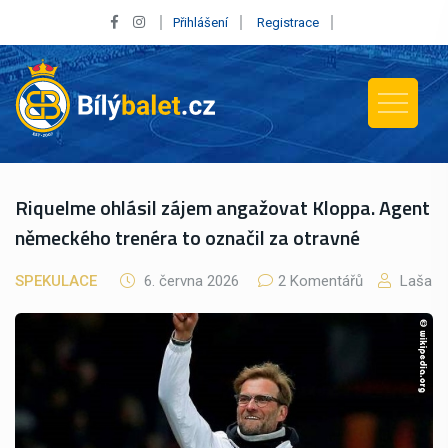
Přihlášení
Registrace
Riquelme ohlásil zájem angažovat Kloppa. Agent
německého trenéra to označil za otravné
SPEKULACE
6. června 2026
2 Komentářů
Laša