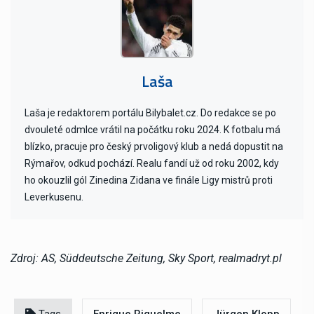
Laša
Laša je redaktorem portálu Bilybalet.cz. Do redakce se po
dvouleté odmlce vrátil na počátku roku 2024. K fotbalu má
blízko, pracuje pro český prvoligový klub a nedá dopustit na
Rýmařov, odkud pochází. Realu fandí už od roku 2002, kdy
ho okouzlil gól Zinedina Zidana ve finále Ligy mistrů proti
Leverkusenu.
Zdroj: AS, Süddeutsche Zeitung, Sky Sport, realmadryt.pl
Tags
Enrique Riquelme
Jürgen Klopp