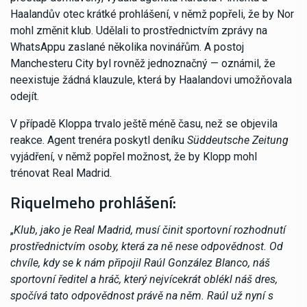
Haalandův otec krátké prohlášení, v němž popřeli, že by Nor
mohl změnit klub. Udělali to prostřednictvím zprávy na
WhatsAppu zaslané několika novinářům. A postoj
Manchesteru City byl rovněž jednoznačný — oznámil, že
neexistuje žádná klauzule, která by Haalandovi umožňovala
odejít.
V případě Kloppa trvalo ještě méně času, než se objevila
reakce. Agent trenéra poskytl deníku
Süddeutsche Zeitung
vyjádření, v němž popřel možnost, že by Klopp mohl
trénovat Real Madrid.
Riquelmeho prohlášení:
„
Klub, jako je Real Madrid, musí činit sportovní rozhodnutí
prostřednictvím osoby, která za ně nese odpovědnost. Od
chvíle, kdy se k nám připojil Raúl González Blanco, náš
sportovní ředitel a hráč, který nejvícekrát oblékl náš dres,
spočívá tato odpovědnost právě na něm. Raúl už nyní s