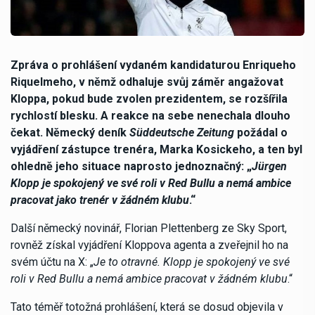
Zpráva o prohlášení vydaném kandidaturou Enriqueho
Riquelmeho, v němž odhaluje svůj záměr angažovat
Kloppa, pokud bude zvolen prezidentem, se rozšířila
rychlostí blesku. A reakce na sebe nenechala dlouho
čekat. Německý deník
Süddeutsche Zeitung
požádal o
vyjádření zástupce trenéra, Marka Kosickeho, a ten byl
ohledně jeho situace naprosto jednoznačný: „
Jürgen
Klopp je spokojený ve své roli v Red Bullu a nemá ambice
pracovat jako trenér v žádném klubu
.“
Další německý novinář, Florian Plettenberg ze Sky Sport,
rovněž získal vyjádření Kloppova agenta a zveřejnil ho na
svém účtu na X: „
Je to otravné. Klopp je spokojený ve své
roli v Red Bullu a nemá ambice pracovat v žádném klubu
.“
Tato téměř totožná prohlášení, která se dosud objevila v