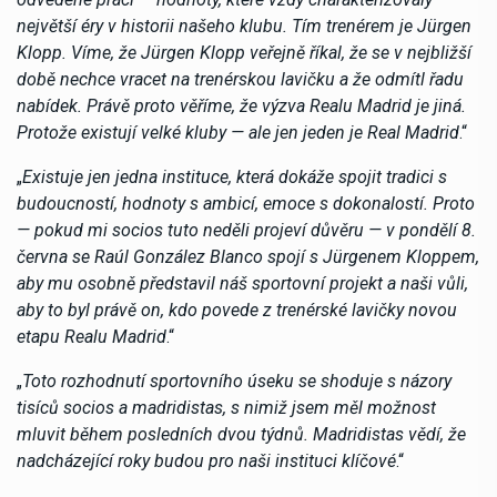
největší éry v historii našeho klubu. Tím trenérem je Jürgen
Klopp. Víme, že Jürgen Klopp veřejně říkal, že se v nejbližší
době nechce vracet na trenérskou lavičku a že odmítl řadu
nabídek. Právě proto věříme, že výzva Realu Madrid je jiná.
Protože existují velké kluby — ale jen jeden je Real Madrid
.“
„
Existuje jen jedna instituce, která dokáže spojit tradici s
budoucností, hodnoty s ambicí, emoce s dokonalostí. Proto
— pokud mi socios tuto neděli projeví důvěru — v pondělí 8.
června se Raúl González Blanco spojí s Jürgenem Kloppem,
aby mu osobně představil náš sportovní projekt a naši vůli,
aby to byl právě on, kdo povede z trenérské lavičky novou
etapu Realu Madrid
.“
„
Toto rozhodnutí sportovního úseku se shoduje s názory
tisíců socios a madridistas, s nimiž jsem měl možnost
mluvit během posledních dvou týdnů. Madridistas vědí, že
nadcházející roky budou pro naši instituci klíčové
.“