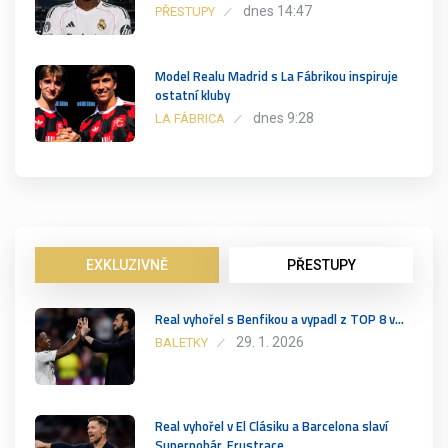
dnes 14:47
PŘESTUPY
Model Realu Madrid s La Fábrikou inspiruje
ostatní kluby
dnes 9:28
LA FÁBRICA
EXKLUZIVNĚ
PŘESTUPY
Real vyhořel s Benfikou a vypadl z TOP 8 v…
29. 1. 2026
BALETKY
Real vyhořel v El Clásiku a Barcelona slaví
Superpohár. Frustrace…