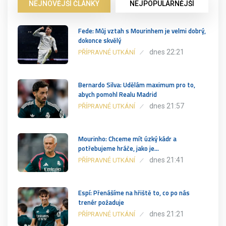
NEJNOVĚJŠÍ ČLÁNKY
NEJPOPULÁRNĚJŠÍ
Fede: Můj vztah s Mourinhem je velmi dobrý,
dokonce skvělý
dnes 22:21
PŘÍPRAVNÉ UTKÁNÍ
Bernardo Silva: Udělám maximum pro to,
abych pomohl Realu Madrid
dnes 21:57
PŘÍPRAVNÉ UTKÁNÍ
Mourinho: Chceme mít úzký kádr a
potřebujeme hráče, jako je…
dnes 21:41
PŘÍPRAVNÉ UTKÁNÍ
Espí: Přenášíme na hřiště to, co po nás
trenér požaduje
dnes 21:21
PŘÍPRAVNÉ UTKÁNÍ