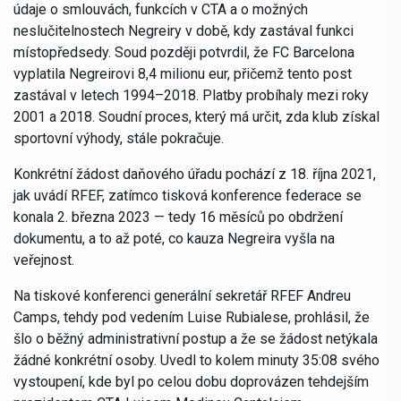
údaje o smlouvách, funkcích v CTA a o možných
neslučitelnostech Negreiry v době, kdy zastával funkci
místopředsedy. Soud později potvrdil, že FC Barcelona
vyplatila Negreirovi 8,4 milionu eur, přičemž tento post
zastával v letech 1994–2018. Platby probíhaly mezi roky
2001 a 2018. Soudní proces, který má určit, zda klub získal
sportovní výhody, stále pokračuje.
Konkrétní žádost daňového úřadu pochází z 18. října 2021,
jak uvádí RFEF, zatímco tisková konference federace se
konala 2. března 2023 — tedy 16 měsíců po obdržení
dokumentu, a to až poté, co kauza Negreira vyšla na
veřejnost.
Na tiskové konferenci generální sekretář RFEF Andreu
Camps, tehdy pod vedením Luise Rubialese, prohlásil, že
šlo o běžný administrativní postup a že se žádost netýkala
žádné konkrétní osoby. Uvedl to kolem minuty 35:08 svého
vystoupení, kde byl po celou dobu doprovázen tehdejším