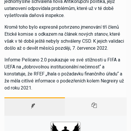
jednomyslně schválena nová Antikorupční politika, jejíž
ustanovení odpovídala problémům, které už v té době
vyšetřovala daňová inspekce.
Kromě toho bylo expresně potvrzeno jmenování tří členů
Etické komise s odkazem na článek nových stanov, které
však v té době ještě nebyly schváleny CSD. K jejich validaci
došlo až o devět měsíců později, 7. července 2022.
Informe Pelícano 2.0 poukazuje ve své stížnosti u FIFA a
UEFA na „dobrovolnou institucionální nečinnost“ a
konstatuje, že RFEF „lhala o požadavku finančního úřadu“ a
že měla citlivé informace o podezřeních kolem Negreiry už
od roku 2021.