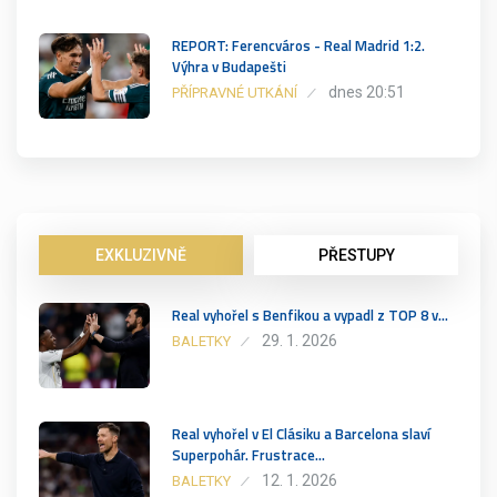
REPORT: Ferencváros - Real Madrid 1:2.
Výhra v Budapešti
dnes 20:51
PŘÍPRAVNÉ UTKÁNÍ
EXKLUZIVNĚ
PŘESTUPY
Real vyhořel s Benfikou a vypadl z TOP 8 v…
29. 1. 2026
BALETKY
Real vyhořel v El Clásiku a Barcelona slaví
Superpohár. Frustrace…
12. 1. 2026
BALETKY