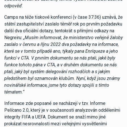
odpověď.
Camps na téže tiskové konferenci (v čase 37:36) uznává, že
státní zastupitelství zaslalo téměř rok po prvním požadavku
další dva oficiální dotazy, tentokrát s přímými odkazy na
Negreiru:
„Musím informovat, že ministerstvo veřejné žaloby
zaslalo v červnu a říjnu 2022 dva požadavky na informace,
které se v tomto případě ano, týkaly pana Enríqueze a jeho
funkcí v CTA. V prvním dokumentu se nás ptali, jaké byly
funkce tohoto pána v CTA, a v druhém dokumentu se nás
ptali, jaký byl systém delegování rozhodčích a s jakým
předstihem byl oznamován klubům. Nyní, když jsou známy
novinářské informace, jsme tyto dotazy spojili s tímto
tématem.“
Informace zde popsané se nacházejí v tzv. Informe
Pelícano 2.0, který je v současnosti analyzován odděleními
integrity FIFA a UEFA. Dokument se snaží mimo jiné
prokázat nesrovnalosti mezi veřejnými vysvětleními