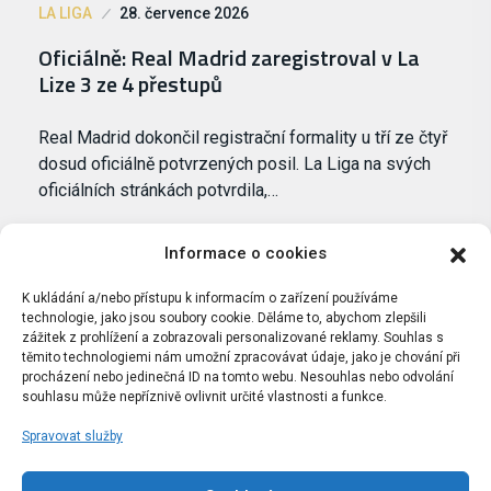
LA LIGA
28. července 2026
Oficiálně: Real Madrid zaregistroval v La
Lize 3 ze 4 přestupů
Real Madrid dokončil registrační formality u tří ze čtyř
dosud oficiálně potvrzených posil. La Liga na svých
oficiálních stránkách potvrdila,…
Informace o cookies
K ukládání a/nebo přístupu k informacím o zařízení používáme
technologie, jako jsou soubory cookie. Děláme to, abychom zlepšili
zážitek z prohlížení a zobrazovali personalizované reklamy. Souhlas s
těmito technologiemi nám umožní zpracovávat údaje, jako je chování při
procházení nebo jedinečná ID na tomto webu. Nesouhlas nebo odvolání
souhlasu může nepříznivě ovlivnit určité vlastnosti a funkce.
Spravovat služby
Portál Bílýbalet.cz byl založen pod názvem Real-
Madrid.cz v roce 2007