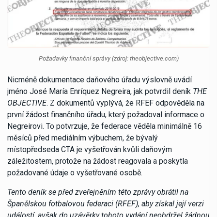
Požadavky finanční správy (zdroj: theobjective.com)
Nicméně dokumentace daňového úřadu výslovně uvádí
jméno José María Enríquez Negreira, jak potvrdil deník
THE
OBJECTIVE
. Z dokumentů vyplývá, že RFEF odpověděla na
první žádost finančního úřadu, který požadoval informace o
Negreirovi. To potvrzuje, že federace věděla minimálně 16
měsíců před mediálním výbuchem, že bývalý
místopředseda CTA je vyšetřován kvůli daňovým
záležitostem, protože na žádost reagovala a poskytla
požadované údaje o vyšetřované osobě.
Tento deník se před zveřejněním této zprávy obrátil na
Španělskou fotbalovou federaci (RFEF), aby získal její verzi
událostí, avšak do uzávěrky tohoto vydání neobdržel žádnou