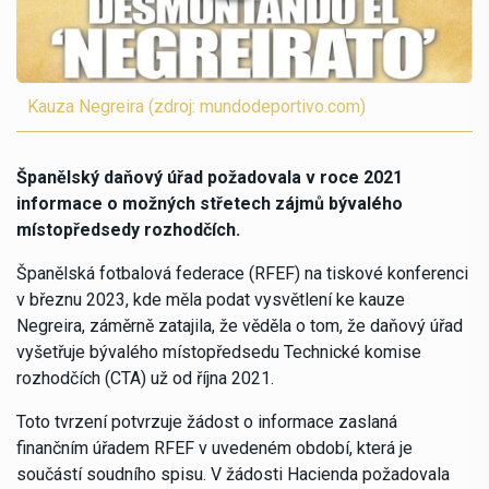
Kauza Negreira (zdroj: mundodeportivo.com)
Španělský daňový úřad požadovala v roce 2021
informace o možných střetech zájmů bývalého
místopředsedy rozhodčích.
Španělská fotbalová federace (RFEF) na tiskové konferenci
v březnu 2023, kde měla podat vysvětlení ke kauze
Negreira, záměrně zatajila, že věděla o tom, že daňový úřad
vyšetřuje bývalého místopředsedu Technické komise
rozhodčích (CTA) už od října 2021.
Toto tvrzení potvrzuje žádost o informace zaslaná
finančním úřadem RFEF v uvedeném období, která je
součástí soudního spisu. V žádosti Hacienda požadovala