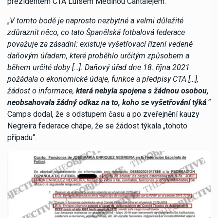
prezidentem CTA Luisem Medinou Cantalejem.
„
V tomto bodě je naprosto nezbytné a velmi důležité
zdůraznit něco, co tato Španělská fotbalová federace
považuje za zásadní: existuje vyšetřovací řízení vedené
daňovým úřadem, které proběhlo určitým způsobem a
během určité doby […]. Daňový úřad dne 18. října 2021
požádala o ekonomické údaje, funkce a předpisy CTA […],
žádost o informace,
která nebyla spojena s žádnou osobou,
neobsahovala žádný odkaz na to, koho se vyšetřování týká
.“
Camps dodal, že s odstupem času a po zveřejnění kauzy
Negreira federace chápe, že se žádost týkala „tohoto
případu“.