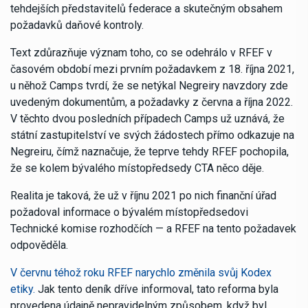
tehdejších představitelů federace a skutečným obsahem
požadavků daňové kontroly.
Text zdůrazňuje význam toho, co se odehrálo v RFEF v
časovém období mezi prvním požadavkem z 18. října 2021,
u něhož Camps tvrdí, že se netýkal Negreiry navzdory zde
uvedeným dokumentům, a požadavky z června a října 2022.
V těchto dvou posledních případech Camps už uznává, že
státní zastupitelství ve svých žádostech přímo odkazuje na
Negreiru, čímž naznačuje, že teprve tehdy RFEF pochopila,
že se kolem bývalého místopředsedy CTA něco děje.
Realita je taková, že už v říjnu 2021 po nich finanční úřad
požadoval informace o bývalém místopředsedovi
Technické komise rozhodčích — a RFEF na tento požadavek
odpověděla.
V červnu téhož roku RFEF narychlo změnila svůj Kodex
etiky.
Jak tento deník dříve informoval, tato reforma byla
provedena údajně nepravidelným způsobem, když byl