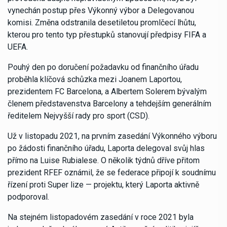
vynechán postup přes Výkonný výbor a Delegovanou
komisi. Změna odstranila desetiletou promlčecí lhůtu,
kterou pro tento typ přestupků stanovují předpisy FIFA a
UEFA.
Pouhý den po doručení požadavku od finančního úřadu
proběhla klíčová schůzka mezi Joanem Laportou,
prezidentem FC Barcelona, a Albertem Solerem bývalým
členem představenstva Barcelony a tehdejším generálním
ředitelem Nejvyšší rady pro sport (CSD).
Už v listopadu 2021, na prvním zasedání Výkonného výboru
po žádosti finančního úřadu, Laporta delegoval svůj hlas
přímo na Luise Rubialese. O několik týdnů dříve přitom
prezident RFEF oznámil, že se federace připojí k soudnímu
řízení proti Super lize — projektu, který Laporta aktivně
podporoval.
Na stejném listopadovém zasedání v roce 2021 byla