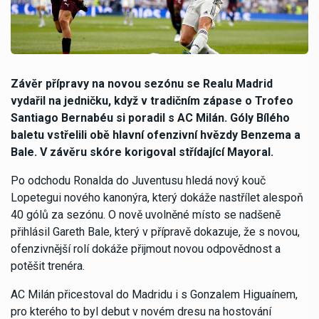
Závěr přípravy na novou sezónu se Realu Madrid
vydařil na jedničku, když v tradičním zápase o Trofeo
Santiago Bernabéu si poradil s AC Milán. Góly Bílého
baletu vstřelili obě hlavní ofenzivní hvězdy Benzema a
Bale. V závěru skóre korigoval střídající Mayoral.
Po odchodu Ronalda do Juventusu hledá nový kouč
Lopetegui nového kanonýra, který dokáže nastřílet alespoň
40 gólů za sezónu. O nově uvolněné místo se nadšeně
přihlásil Gareth Bale, který v přípravě dokazuje, že s novou,
ofenzivnější rolí dokáže přijmout novou odpovědnost a
potěšit trenéra.
AC Milán přicestoval do Madridu i s Gonzalem Higuaínem,
pro kterého to byl debut v novém dresu na hostování