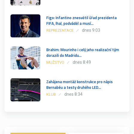
Figo: Infantino znesvětil úřad prezidenta
FIFA, lhal, podváděl a musí…
dnes 9:03
REPREZENTACE
Brahim: Mourinho i celý jeho realizační tým
dorazili do Madridu…
dnes 8:49
MUŽSTVO
Zahájena montáž konstrukce pro nápis
Bernabéu a testy druhého LED…
dnes 8:34
KLUB