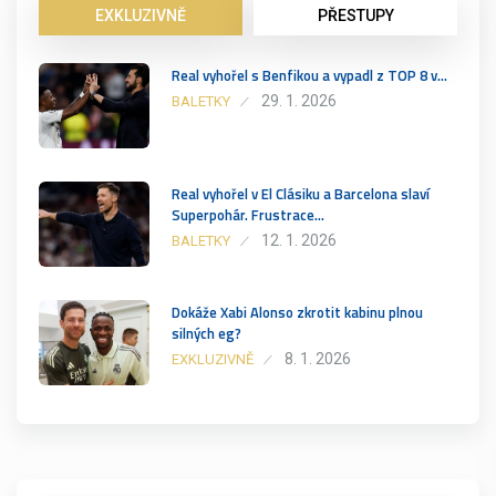
EXKLUZIVNĚ
PŘESTUPY
Real vyhořel s Benfikou a vypadl z TOP 8 v…
29. 1. 2026
BALETKY
Real vyhořel v El Clásiku a Barcelona slaví
Superpohár. Frustrace…
12. 1. 2026
BALETKY
Dokáže Xabi Alonso zkrotit kabinu plnou
silných eg?
8. 1. 2026
EXKLUZIVNĚ