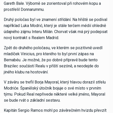
Gareth Bale. Výborně se zorientoval při rohovém kopu a
prostřelil Donnarummu.
Druhý poločas byl ve znamení střídání. Na hřiště se podíval
například Luka Modrić, který je stále terčem médií ohledně
údajného zájmu Interu Milán. Chorvat však má prý podepsat
nový kontrakt s Realem Madrid.
Zpět do druhého poločasu, ve kterém se pozitivně uvedl
mladíček Vinicius, pro kterého to byl první zápas na
Bernabéu. Je možné, že po dobré přípravě bude tento
Brazilec součástí Realu v příští sezóně, a neodejde do
jiného klubu na hostování.
V závěru se trefil Borja Mayoral, který hlavou dorazil střelu
Modriće. Španělský útočník bojuje o své místo v prvním
týmu. Pokud Real nepřivede některé velké jméno, Mayoral
se bude rvát o základní sestavu.
Kapitán Sergio Ramos mohl po závěrečném hvizdu převzít