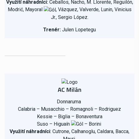
Využití náhradníci:
Ceballos, Nacho, M. Llorente,
Reguilón
,
Modrić, Mayoral
, Vázquez, Valverde, Lunin, Vinicius
Jr., Sergio López.
Trenér:
Julen Lopetegu
AC Milán
Donnaruma
Calabria
–
Musacchio
–
Romagnoli
–
Rodriguez
Kessie
–
Biglia
–
Bonaventura
Suso – Higuaín
– Borini
Využití náhradníci
:
Cutrone, Calhanoglu, Caldara, Bacca,
Mauri.