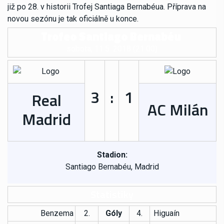
již po 28. v historii Trofej Santiaga Bernabéua. Příprava na
novou sezónu je tak oficiálně u konce.
Trofeo Santiago Bernabéu
sobota, 11.5. 2018 (21:00)
3
:
1
Real
AC Milán
Madrid
Stadion:
Santiago Bernabéu
, Madrid
Statistiky
Benzema
2.
Góly
4.
Higuaín