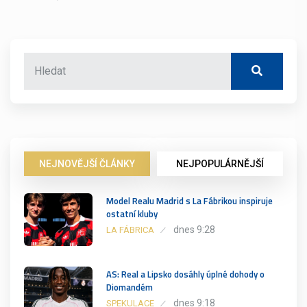
NEJNOVĚJŠÍ ČLÁNKY
NEJPOPULÁRNĚJŠÍ
Model Realu Madrid s La Fábrikou inspiruje
ostatní kluby
dnes 9:28
LA FÁBRICA
AS: Real a Lipsko dosáhly úplné dohody o
Diomandém
dnes 9:18
SPEKULACE