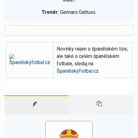
Trenér
:
Gennaro Gattuso.
Další informace o španělském fotbale
Novinky nejen o španělském lize,
ale také o celém španělském
fotbale, sleduj na
ŠpanělskýFotbal.cz
.