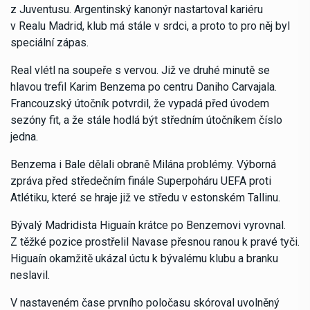
z Juventusu. Argentinský kanonýr nastartoval kariéru
v Realu Madrid, klub má stále v srdci, a proto to pro něj byl
speciální zápas.
Real vlétl na soupeře s vervou. Již ve druhé minutě se
hlavou trefil Karim Benzema po centru Daniho Carvajala.
Francouzský útočník potvrdil, že vypadá před úvodem
sezóny fit, a že stále hodlá být středním útočníkem číslo
jedna.
Benzema i Bale dělali obraně Milána problémy. Výborná
zpráva před středečním finále Superpoháru UEFA proti
Atlétiku, které se hraje již ve středu v estonském Tallinu.
Bývalý Madridista Higuaín krátce po Benzemovi vyrovnal.
Z těžké pozice prostřelil Navase přesnou ranou k pravé tyči.
Higuaín okamžitě ukázal úctu k bývalému klubu a branku
neslavil.
V nastaveném čase prvního poločasu skóroval uvolněný