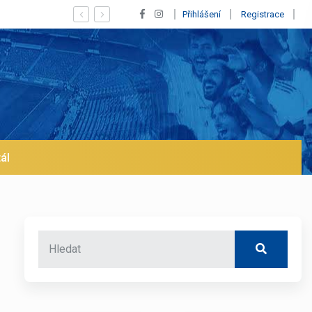
 se klub na trh už v lednu? | BALETKY #33
Přihlášení
Registrace
ál