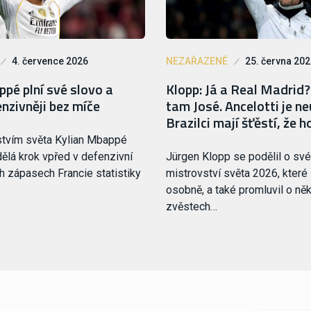
4. července 2026
NEZAŘAZENÉ
25. června 20
pé plní své slovo a
Klopp: Já a Real Madrid?
enzivněji bez míče
tam José. Ancelotti je ne
Brazilci mají šťěstí, že h
stvím světa Kylian Mbappé
dělá krok vpřed v defenzivní
Jürgen Klopp se podělil o své
ch zápasech Francie statistiky
mistrovství světa 2026, které
osobně, a také promluvil o ně
zvěstech…