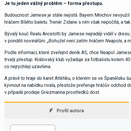
Je tu jeden vážný problém – forma přestupu.
Budoucnost Jamese je stále nejistá. Bayern Mnichov nevyužil 
hráčem Bílého baletu. Trenér Zidane s ním však nepočítá, a ta
Bývalý kouč Realu Ancelotti by Jamese nejraději viděl v dresu
v pondělí novinářům.
„Bohužel není zatím hráčem Neapole, a m
Podle informací, které zveřejnil deník AS, chce Neapol James
trvalý přestup. Královský klub vyžaduje za fotbalistu kolem 40 
co nejrychleji uzavřena.
A právě to hraje do karet Atlétiku, o kterém se ve Španělsku š
kývnout na nabídku rivala, přestože preferuje hráčův odchod do
v případě prodeje Griezmanna prostředků dost.
Profil autora