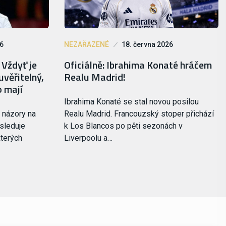
26
NEZAŘAZENÉ
18. června 2026
 Vždyť je
Oficiálně: Ibrahima Konaté hráčem
uvěřitelný,
Realu Madrid!
o mají
Ibrahima Konaté se stal novou posilou
 názory na
Realu Madrid. Francouzský stoper přichází
 sleduje
k Los Blancos po pěti sezonách v
kterých
Liverpoolu a…