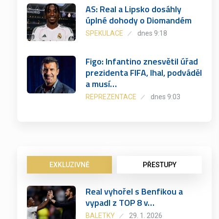
AS: Real a Lipsko dosáhly
úplné dohody o Diomandém
SPEKULACE
dnes 9:18
Figo: Infantino znesvětil úřad
prezidenta FIFA, lhal, podváděl
a musí…
REPREZENTACE
dnes 9:03
EXKLUZIVNĚ
PŘESTUPY
Real vyhořel s Benfikou a
vypadl z TOP 8 v…
BALETKY
29. 1. 2026