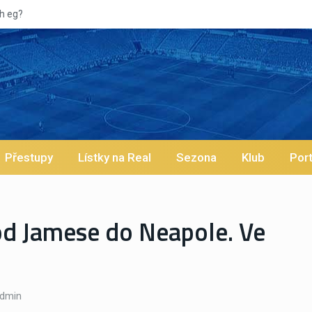
Vypískaný Vinícius! Blíží se jeho odchod z Realu a pustí
Přestupy
Lístky na Real
Sezona
Klub
Port
od Jamese do Neapole. Ve
dmin