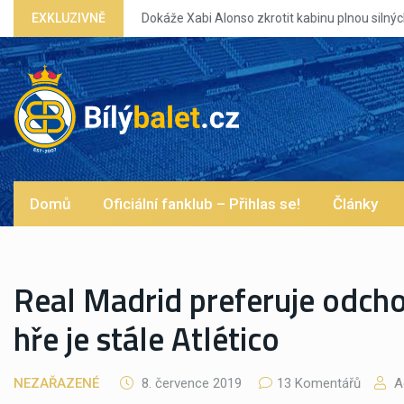
EXKLUZIVNĚ
Domů
Oficiální fanklub – Přihlas se!
Články
Real Madrid preferuje odch
hře je stále Atlético
NEZAŘAZENÉ
8. července 2019
13 Komentářů
A