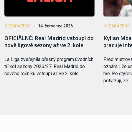
NEZAŘAZENÉ
14. července 2026
NEZAŘAZENÉ
OFICIÁLNĚ: Real Madrid vstoupí do
Kylian Mbap
nové ligové sezony až ve 2. kole
pracuje int
La Liga zveřejnila přesný program úvodních
Před mistrov
tří kol sezony 2026/27. Real Madrid do
oznámil, že u
nového ročníku vstoupí až ve 2. kole…
hře. Po čtyře
potvrzují, že…