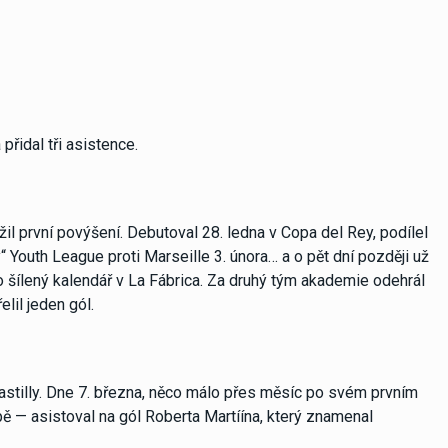
 přidal tři asistence.
l první povýšení. Debutoval 28. ledna v Copa del Rey, podílel
“ Youth League proti Marseille 3. února… a o pět dní později už
 šílený kalendář v La Fábrica. Za druhý tým akademie odehrál
lil jeden gól.
astilly. Dne 7. března, něco málo přes měsíc po svém prvním
pě — asistoval na gól Roberta Martíína, který znamenal