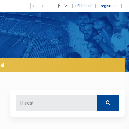
Vypískaný Vinícius! Blíží se jeho odchod z Realu a pustí se klub na tr
Přihlášení
Registrace
ál