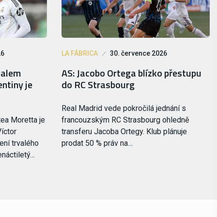
26
LA FÁBRICA
30. července 2026
ealem
AS: Jacobo Ortega blízko přestupu
ntiny je
do RC Strasbourg
Real Madrid vede pokročilá jednání s
ea Moretta je
francouzským RC Strasbourg ohledně
íctor
transferu Jacoba Ortegy. Klub plánuje
ení trvalého
prodat 50 % práv na…
enáctiletý…