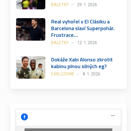
BALETKY
29. 1. 2026
Real vyhořel v El Clásiku a
Barcelona slaví Superpohár.
Frustrace…
BALETKY
12. 1. 2026
Dokáže Xabi Alonso zkrotit
kabinu plnou silných eg?
EXKLUZIVNĚ
8. 1. 2026