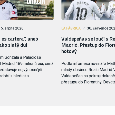
5. srpna 2026
LA FÁBRICA
30. července 20
 es cartera“, aneb
Valdepeñas se loučí s R
ako zlatý důl
Madrid. Přestup do Fiore
hotový
ům Gonzala a Palaciose
l Madrid 189 milionů eur, čímž
Podle informací novináře Matt
ředstavuje nejvýnosnější
mladý obránce Realu Madrid V
bdobí z hlediska…
Valdepeñas na pokraji dokonč
přestupu do Fiorentiny. Devat