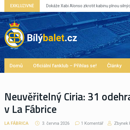
Dokáže Xabi Alonso zkrotit kabinu plnou silných eg?
EXKLUZIVNĚ
Domů
Oficiální fanklub – Přihlas se!
Články
Neuvěřitelný Ciria: 31 odehr
v La Fábrice
LA FÁBRICA
3. června 2026
1 Komentář
Zbynek 