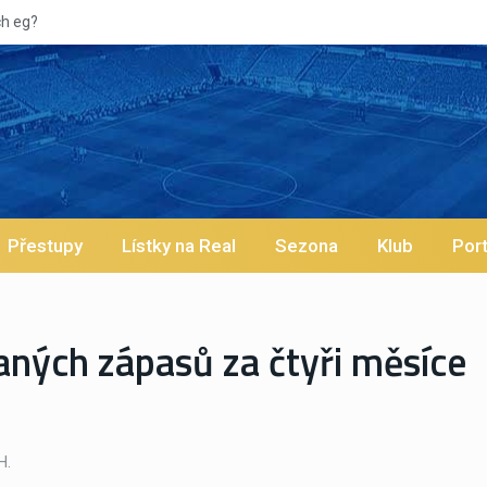
Přestupy
Lístky na Real
Sezona
Klub
Port
aných zápasů za čtyři měsíce
H.