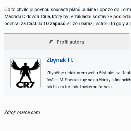
Od té chvíle je pevnou součástí plánů Juliána Lópeze de Lermy
Madridu C dovolí. Ciria, který byl v základní sestavě v posled
odehrál za Castillu
10 zápasů
v lize i baráži, vstřelil tři góly a
Profil autora
Zbynek H.
Zbyněk je redaktorem webu Bilybalet.cz. Realu 
finále LM. Specializuje se na články o financí
tak blízko k mládežnickému fotbalu.
Zdroj: marca.com