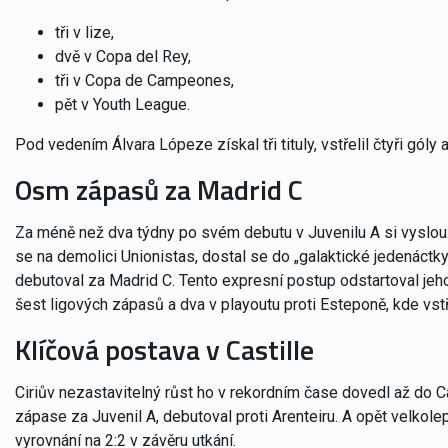
tři v lize,
dvě v Copa del Rey,
tři v Copa de Campeones,
pět v Youth League.
Pod vedením Álvara Lópeze získal tři tituly, vstřelil čtyři góly a
Osm zápasů za Madrid C
Za méně než dva týdny po svém debutu v Juvenilu A si vyslouži
se na demolici Unionistas, dostal se do „galaktické jedenáctky
debutoval za Madrid C. Tento expresní postup odstartoval jeho
šest ligových zápasů a dva v playoutu proti Esteponě, kde vstře
Klíčová postava v Castille
Ciriův nezastavitelný růst ho v rekordním čase dovedl až do C
zápase za Juvenil A, debutoval proti Arenteiru. A opět velkole
vyrovnání na 2:2 v závěru utkání.