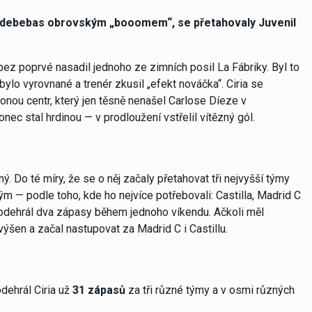
Valdebebas obrovským „booomem“, se přetahovaly Juvenil
pez poprvé nasadil jednoho ze zimních posil La Fábriky. Byl to
í bylo vyrovnané a trenér zkusil „efekt nováčka“. Ciria se
abonou centr, který jen těsně nenašel Carlose Díeze v
nec stal hrdinou — v prodloužení vstřelil vítězný gól.
ý. Do té míry, že se o něj začaly přetahovat tři nejvyšší týmy
m — podle toho, kde ho nejvíce potřebovali: Castilla, Madrid C
e odehrál dva zápasy během jednoho víkendu. Ačkoli měl
povýšen a začal nastupovat za Madrid C i Castillu.
dehrál Ciria už
31 zápasů
za tři různé týmy a v osmi různých