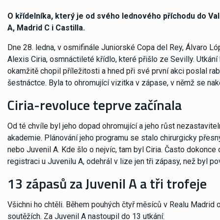
O křídelníka, který je od svého lednového příchodu do 
A, Madrid C i Castilla.
Dne 28. ledna, v osmifinále Juniorské Copa del Rey, Álvaro Ló
Alexis Ciria, osmnáctileté křídlo, které přišlo ze Sevilly. Utkán
okamžitě chopil příležitosti a hned při své první akci poslal r
šestnáctce. Byla to ohromující vizitka v zápase, v němž se nako
Ciria-revoluce teprve začínala
Od té chvíle byl jeho dopad ohromující a jeho růst nezastaviteln
akademie. Plánování jeho programu se stalo chirurgicky přesný
nebo Juvenil A. Kde šlo o nejvíc, tam byl Ciria. Často dokonc
registraci u Juvenilu A, odehrál v lize jen tři zápasy, než byl 
13 zápasů za Juvenil A a tři trofeje
Všichni ho chtěli. Během pouhých čtyř měsíců v Realu Madrid o
soutěžích. Za Juvenil A nastoupil do 13 utkání: