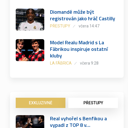
Diomandé může být
registrován jako hráč Castilly
PŘESTUPY
včera 14:47
Model Realu Madrid s La
Fábrikou inspiruje ostatní
kluby
LA FÁBRICA
včera 9:28
EXKLUZIVNĚ
PŘESTUPY
Real vyhořel s Benfikou a
vypadl z TOP 8 v…