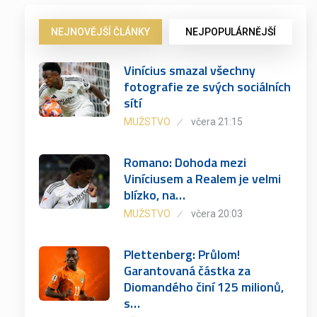
NEJNOVĚJŠÍ ČLÁNKY
NEJPOPULÁRNĚJŠÍ
Vinícius smazal všechny
fotografie ze svých sociálních
sítí
MUŽSTVO
včera 21:15
Romano: Dohoda mezi
Viníciusem a Realem je velmi
blízko, na…
MUŽSTVO
včera 20:03
Plettenberg: Průlom!
Garantovaná částka za
Diomandého činí 125 milionů,
s…