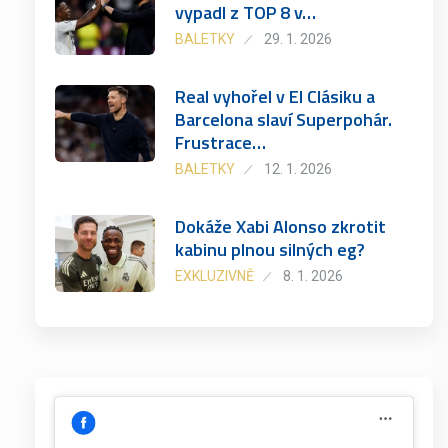
vypadl z TOP 8 v…
BALETKY
29. 1. 2026
Real vyhořel v El Clásiku a
Barcelona slaví Superpohár.
Frustrace…
BALETKY
12. 1. 2026
Dokáže Xabi Alonso zkrotit
kabinu plnou silných eg?
EXKLUZIVNĚ
8. 1. 2026