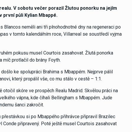
rrealu. V sobotu večer porazil Žlutou ponorku na jejím
v první půli Kylian Mbappé.
 Blancos neměli ani tři plnohodnotné dny na regeneraci po
zápas v tomto kalendářním roce, Villarreal se soustředí vyjma
druhém pokusu musel Courtois zasahovat. Žlutá ponorka
 míč protlačil do brány Foyth.
 došlo ke spolupráci Brahima s Mbappém. Nejprve pálil
anovi, který propálil vše, co mu stálo v cestě – 1:1.
ě otočil skóre ve prospěch Realu Madrid. Skvělou práci na
u velkého vápna, kde číhali Bellingham s Mbappém. Jude
ondemu šanci zakročit.
u přestávkou si po Mbappého přihrávce připravil Brazilec
 byl Conde připravený. Poté ještě musel Courtois zasahovat