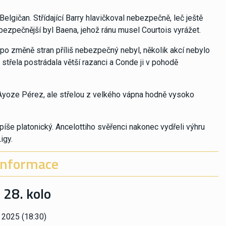
elgičan. Střídající Barry hlavičkoval nebezpečně, leč ještě
bezpečnější byl Baena, jehož ránu musel Courtois vyrážet.
 po změně stran příliš nebezpečný nebyl, několik akcí nebylo
střela postrádala větší razanci a Conde ji v pohodě
h Ayoze Pérez, ale střelou z velkého vápna hodně vysoko
spíše platonický. Ancelottiho svěřenci nakonec vydřeli výhru
igy.
informace
 28. kolo
 2025 (18:30)