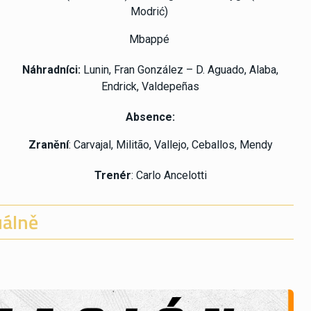
Modrić)
Mbappé
Náhradníci:
Lunin, Fran González – D. Aguado, Alaba,
Endrick, Valdepeñas
Absence:
Zranění
: Carvajal, Militão, Vallejo, Ceballos, Mendy
Trenér
: Carlo Ancelotti
álně