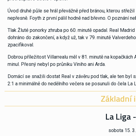
Úvod druhé půle se hrál převážně před bránou, kterou střežil B
nepřesně. Foyth z první pálil hodně nad břevno. O poznání ne
Tlak Žluté ponorky zhruba po 60. minutě opadal. Real Madrid
dohráno do zakončení, a když už, tak v 79. minutě Valverdeho 
zpacifikoval.
Dobrou příležitost Villarrealu měl v 81. minutě na kopačkác
minul. Přesný nebyl po průniku Viniho ani Arda.
Domácí se snažili dostat Real v závěru pod tlak, ale ten byl 
2:1 a minimálně do nedělního večera se posunuli do čela La L
Základní 
La Liga -
sobota 15. 3.