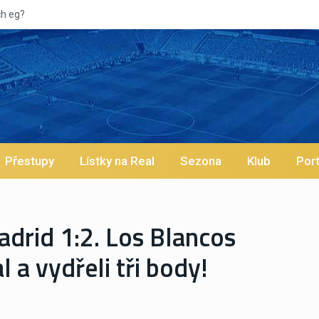
Vypískaný Vinícius! Blíží se jeho odchod z Realu a pustí se klub na
Přestupy
Lístky na Real
Sezona
Klub
Port
adrid 1:2. Los Blancos
l a vydřeli tři body!