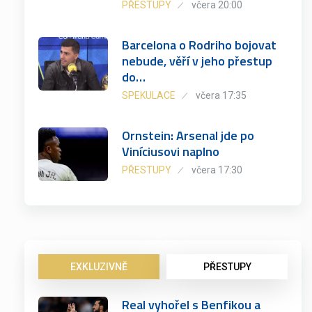
PŘESTUPY
včera 20:00
Barcelona o Rodriho bojovat
nebude, věří v jeho přestup
do…
SPEKULACE
včera 17:35
Ornstein: Arsenal jde po
Viníciusovi naplno
PŘESTUPY
včera 17:30
EXKLUZIVNĚ
PŘESTUPY
Real vyhořel s Benfikou a