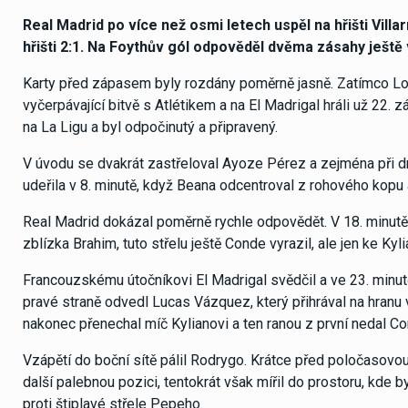
Real Madrid po více než osmi letech uspěl na hřišti Villa
hřišti 2:1. Na Foythův gól odpověděl dvěma zásahy ještě 
Karty před zápasem byly rozdány poměrně jasně. Zatímco Los
vyčerpávající bitvě s Atlétikem a na El Madrigal hráli už 22. 
na La Ligu a byl odpočinutý a připravený.
V úvodu se dvakrát zastřeloval Ayoze Pérez a zejména při 
udeřila v 8. minutě, když Beana odcentroval z rohového kopu a
Real Madrid dokázal poměrně rychle odpovědět. V 18. minutě
zblízka Brahim, tuto střelu ještě Conde vyrazil, ale jen ke Kyli
Francouzskému útočníkovi El Madrigal svědčil a ve 23. minut
pravé straně odvedl Lucas Vázquez, který přihrával na hran
nakonec přenechal míč Kylianovi a ten ranou z první nedal C
Vzápětí do boční sítě pálil Rodrygo. Krátce před poločasovo
další palebnou pozici, tentokrát však mířil do prostoru, kde
proti štiplavé střele Pepeho.