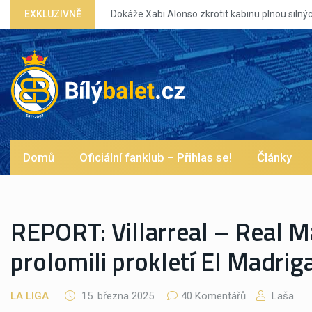
EXKLUZIVNĚ
Domů
Oficiální fanklub – Přihlas se!
Články
REPORT: Villarreal – Real M
prolomili prokletí El Madriga
LA LIGA
15. března 2025
40 Komentářů
Laša