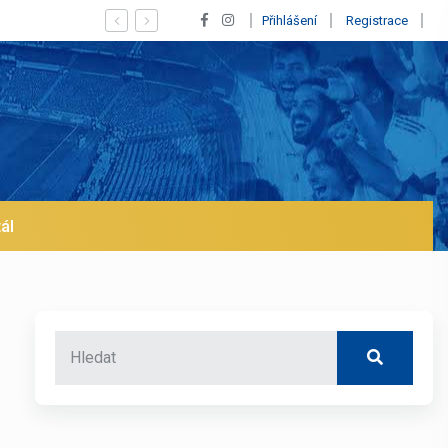
 trh už v lednu? | BALETKY #33
Přihlášení
Registrace
ál