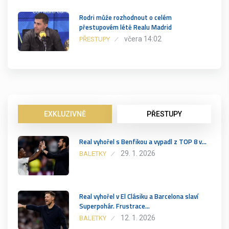
Rodri může rozhodnout o celém
přestupovém létě Realu Madrid
včera 14:02
PŘESTUPY
EXKLUZIVNĚ
PŘESTUPY
Real vyhořel s Benfikou a vypadl z TOP 8 v…
29. 1. 2026
BALETKY
Real vyhořel v El Clásiku a Barcelona slaví
Superpohár. Frustrace…
12. 1. 2026
BALETKY