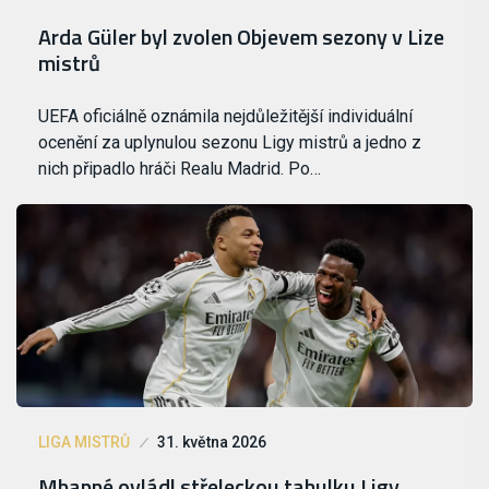
Arda Güler byl zvolen Objevem sezony v Lize
mistrů
UEFA oficiálně oznámila nejdůležitější individuální
ocenění za uplynulou sezonu Ligy mistrů a jedno z
nich připadlo hráči Realu Madrid. Po…
LIGA MISTRŮ
31. května 2026
Mbappé ovládl střeleckou tabulku Ligy