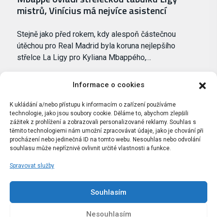
mistrů, Vinícius má nejvíce asistencí
Stejně jako před rokem, kdy alespoň částečnou
útěchou pro Real Madrid byla koruna nejlepšího
střelce La Ligy pro Kyliana Mbappého,…
Informace o cookies
K ukládání a/nebo přístupu k informacím o zařízení používáme
technologie, jako jsou soubory cookie. Děláme to, abychom zlepšili
zážitek z prohlížení a zobrazovali personalizované reklamy. Souhlas s
těmito technologiemi nám umožní zpracovávat údaje, jako je chování při
procházení nebo jedinečná ID na tomto webu. Nesouhlas nebo odvolání
souhlasu může nepříznivě ovlivnit určité vlastnosti a funkce.
Spravovat služby
Portál Bílýbalet.cz byl založen pod názvem Real-
Madrid.cz v roce 2007
Souhlasím
Kopírování obsahu je přísně zakázáno.
Nesouhlasím