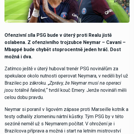
Ofenzivní síla PSG bude v úterý proti Realu jistě
oslabena. Z ofenzivního trojzubce Neymar – Cavani –
Mbappé bude chybět stoprocentně jeden hráč. Dost
možná i dva.
Zatímco ještě v úterý huboval trenér PSG novinářům za
spekulace okolo nutnosti operovat Neymara, v neděli byl už
Brazilec po zákroku. „
Zprávy, že Neymar musí na operaci
jsou totálně falešné,“
tvrdil kouč Emery. Jenže novináři měli
celou dobu pravdu.
Neymar si poranil v ligovém zápase proti Marseille kotník a
testy odhalily zlomeninu nártní kůstky. Tým PSG by v této
sezóně neměl už s Neymarem počítat. V ohrožení je i
Brazilcova příprava a možná i start na letním mistrovství