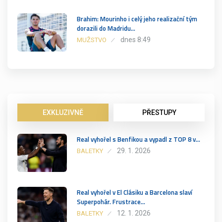
Brahim: Mourinho i celý jeho realizační tým
dorazili do Madridu…
dnes 8:49
MUŽSTVO
EXKLUZIVNĚ
PŘESTUPY
Real vyhořel s Benfikou a vypadl z TOP 8 v…
29. 1. 2026
BALETKY
Real vyhořel v El Clásiku a Barcelona slaví
Superpohár. Frustrace…
12. 1. 2026
BALETKY