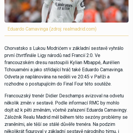
Eduardo Camavinga (zdroj: realmadrid.com)
Chorvatsko s Lukou Modrićem v základní sestavě vyhrálo
první čtvrtfinále Ligy národů nad Francií 2:0. Ve
francouzském dresu nastoupili Kylian Mbappé, Aurélien
Tchouaméni a jako střídající hráč také Eduardo Camavinga.
Odveta je naplánována na neděli ve 20:45 v Paříži a
rozhodne o postupujícím do Final Four této soutěže.
Francouzský trenér Didier Deschamps avizoval na odvetu
několik změn v sestavě. Podle informací RMC by mohlo
dojít až k pěti změnám, včetně zařazení Eduarda Camavingy.
Záložník Realu Madrid měl během této sezóny problémy se
zraněními, ale těší se stálé důvěře trenéra. Na podzim
několikrát figuroval v základní sestavě národního týmu, i