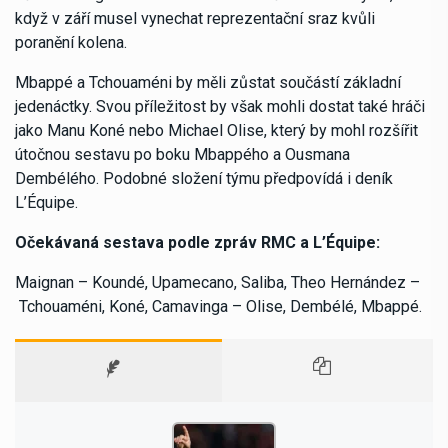
když v září musel vynechat reprezentační sraz kvůli
poranění kolena.
Mbappé a Tchouaméni by měli zůstat součástí základní
jedenáctky. Svou příležitost by však mohli dostat také hráči
jako Manu Koné nebo Michael Olise, který by mohl rozšířit
útočnou sestavu po boku Mbappého a Ousmana
Dembélého. Podobné složení týmu předpovídá i deník
L’Équipe.
Očekávaná sestava podle zpráv RMC a L’Équipe:
Maignan – Koundé, Upamecano, Saliba, Theo Hernández –
Tchouaméni, Koné, Camavinga – Olise, Dembélé, Mbappé.