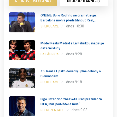
NEJNOVĚJŠÍ ČLÁNKY
NEJPOPULÁRNĚJŠÍ
ONLINE: Boj o Rodriho se dramatizuje.
Barcelona mohla předstihnout Real,…
dnes 10:30
SPEKULACE
Model Realu Madrid s La Fábrikou inspiruje
ostatní kluby
dnes 9:28
LA FÁBRICA
AS: Real a Lipsko dosáhly úplné dohody o
Diomandém
dnes 9:18
SPEKULACE
Figo: Infantino znesvětil úřad prezidenta
FIFA, lhal, podváděl a musí…
dnes 9:03
REPREZENTACE