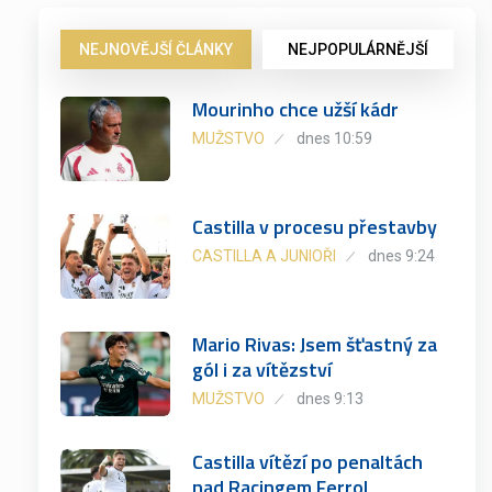
NEJNOVĚJŠÍ ČLÁNKY
NEJPOPULÁRNĚJŠÍ
Mourinho chce užší kádr
MUŽSTVO
dnes 10:59
Castilla v procesu přestavby
CASTILLA A JUNIOŘI
dnes 9:24
Mario Rivas: Jsem šťastný za
gól i za vítězství
MUŽSTVO
dnes 9:13
Castilla vítězí po penaltách
nad Racingem Ferrol