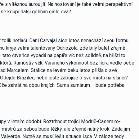
s vítěznou aurou jít. Na hostování je také velmi perspektivní
 se koupí další gólman číslo dva?
olik netlačí. Dani Carvajal sice letos nenachází svou formu
mu kryje velmi talentovaný Odriozola, zde bílý balet zřejmě
tato čtveřice vypadá na papíře víc než solidně, na hřišti to
faktorů. Ramosův věk, Varaneho výkonnost bez lídra vedle sebe
 nad Marcelem. Stálice na levém beku letos přišla o své
 Odejde Brazilec, nebo ještě zabojuje o své místo na slunci?
může zahrát na obou krajích. Suma sumárum – bude potřeba
y v letním období. Roztrhnout trojici Modrič-Casemiro-
gy mistrů za sebou bude těžký, ale zřejmě nutný krok. Záda jim
ib Valverde. Nutně se musí řešit situace Isca. V záloze tedy