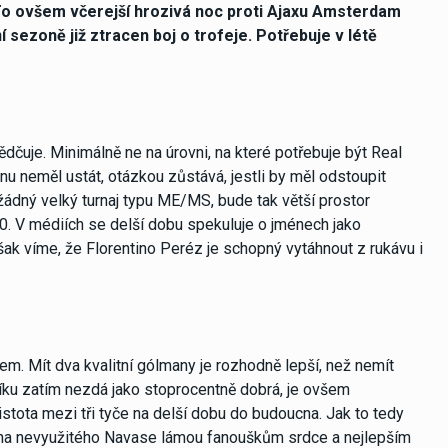
 To ovšem včerejší hrozivá noc proti Ajaxu Amsterdam
 sezoně již ztracen boj o trofeje. Potřebuje v létě
ědčuje. Minimálně ne na úrovni, na které potřebuje být Real
nu neměl ustát, otázkou zůstává, jestli by měl odstoupit
žádný velký turnaj typu ME/MS, bude tak větší prostor
. V médiích se delší dobu spekuluje o jménech jako
však víme, že Florentino Peréz je schopný vytáhnout z rukávu i
. Mít dva kvalitní gólmany je rozhodně lepší, než nemít
íku zatím nezdá jako stoprocentně dobrá, je ovšem
stota mezi tři tyče na delší dobu do budoucna. Jak to tedy
y na nevyužitého Navase lámou fanouškům srdce a nejlepším