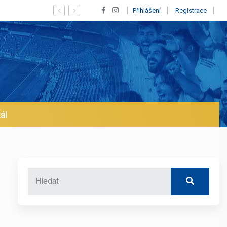
Vypískaný Vinícius! Blíží se jeho odchod z Realu a pustí se
Přihlášení
Registrace
ál