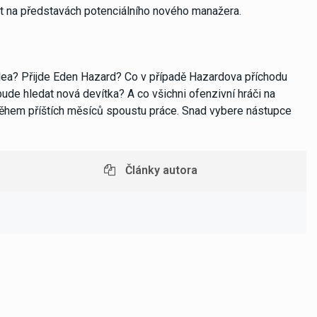
t na představách potenciálního nového manažera.
alea? Přijde Eden Hazard? Co v případě Hazardova příchodu
e hledat nová devítka? A co všichni ofenzivní hráči na
ěhem příštích měsíců spoustu práce. Snad vybere nástupce
Články autora