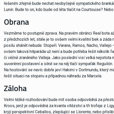
řešením zřejmě bude nechat neobyčejně sympatického brankáře 
Lunin. Bude to on, kdo bude od léta tlačit na Courtouise? Nebo
Obrana
Vezměme to postupně zprava. Na pravém obránci Real bota až t
z předchozích let, stále je to ovšem velmi kvalitní bek a záda 
posilu shánět nebude. Stopeři. Varane, Ramos, Nacho, Vallejo – 
ovšem taková hitparáda už není a bude potřeba řešit několik 
či věčně zraněného Valleja. Jako poslední visí velká nejistota
suverénní postavení a silně se na něj tlačí sympaťák Reguilón.
Na hostování se navíc dobře jeví Hakimi v Dortmundu, který 
řešit situaci na stoperu a případnou náhradu za Marcela.
Záloha
Velmi těžké rozhodování bude mít osoba odpovědná za přestup
Kroos, jenž je odpovědná za kvanta vítězství a tři trofeje z Li
kryjí perspektivní Ceballos, zlepšující se Llorente, nebo přísl