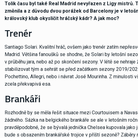
Tolik času byl také Real Madrid nevyřazen z Ligy mistrů.
změnila a z důvodu dvou porážek od Barcelony je v letošní
královský klub okysličit hráčský kádr? A jak moc?
Trenér
Santiago Solari. Kvalitní hráč, ovšem jako trenér zatím nepřesv
Madrid. Většina fanoušků se shodne, že Solari by letošní sezo
v průběhu jara, nebo až po skončení sezony. V létě se nehraje 
stabilizovat tým a sehrát se před začátkem sezony 2019/2020
Pochettino, Allegri, nebo i návrat José Mourinha. Z minulosti 
zcela překvapivá esa.
Brankáři
Rozhodně by se měla řešit situace mezi Courtouisem a Navasem
žádného. Sázka na belgického brankáře se ale v letošním ročn
pravděpodobné, že se bývalá jednička Chelsea kupovala jako ji
bude s obsazením brankářské trojice v příští sezoně? Záběr