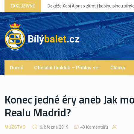
EXKLUZIVNĚ
Dokáže Xabi Alonso zkrotit kabinu plnou silných eg?
Domů
Oficiální fanklub – Přihlas se!
Články
Konec jedné éry aneb Jak moc
Realu Madrid?
MUŽSTVO
6. března 2019
43 Komentářů