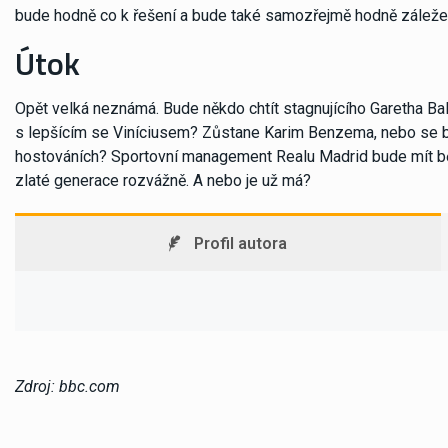
bude hodně co k řešení a bude také samozřejmě hodně záleže
Útok
Opět velká neznámá. Bude někdo chtít stagnujícího Garetha B
s lepšícím se Viníciusem? Zůstane Karim Benzema, nebo se bud
hostováních? Sportovní management Realu Madrid bude mít b
zlaté generace rozvážně. A nebo je už má?
Profil autora
Zdroj: bbc.com