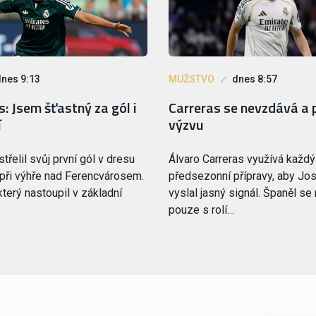
dnes 9:13
MUŽSTVO
dnes 8:57
: Jsem šťastný za gól i
Carreras se nevzdává a 
í
výzvu
třelil svůj první gól v dresu
Álvaro Carreras využívá každ
při výhře nad Ferencvárosem.
předsezonní přípravy, aby Jo
terý nastoupil v základní
vyslal jasný signál. Španěl se
pouze s rolí…