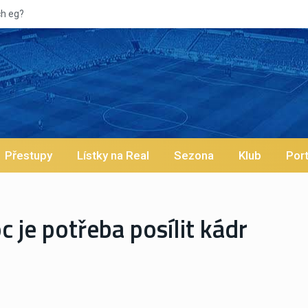
Přestupy
Lístky na Real
Sezona
Klub
Port
 je potřeba posílit kádr