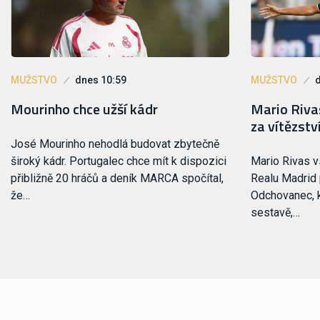
MUŽSTVO
dnes 10:59
MUŽSTVO
Mourinho chce užší kádr
Mario Rivas
za vítězstv
José Mourinho nehodlá budovat zbytečně
široký kádr. Portugalec chce mít k dispozici
Mario Rivas vs
přibližně 20 hráčů a deník MARCA spočítal,
Realu Madrid 
že…
Odchovanec, k
sestavě,…