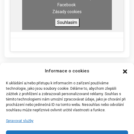
Facebook
Zásady cookies
Souhlasím
Informace o cookies
K ukládání a/nebo přístupu k informacím o zařízení používáme
technologie, jako jsou soubory cookie. Děláme to, abychom zlepšili
zážitek z prohlížení a zobrazovali personalizované reklamy. Souhlas s
těmito technologiemi nám umožní zpracovávat údaje, jako je chování při
procházení nebo jedinečná ID na tomto webu. Nesouhlas nebo odvolání
souhlasu může nepříznivě ovlivnit určité vlastnosti a funkce.
Spravovat služby
Portál Bílýbalet.cz byl založen pod názvem Real-
Madrid.cz v roce 2007