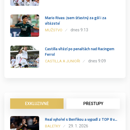
Mario Rivas: Jsem šťastný za gól i za
vítězství
dnes 9:13
MUŽSTVO
Castilla vítězí po penaltách nad Racingem
Ferrol
dnes 9:09
CASTILLA A JUNIOŘI
EXKLUZIVNĚ
PŘESTUPY
Real vyhořel s Benfikou a vypadl z TOP 8 v…
29. 1. 2026
BALETKY