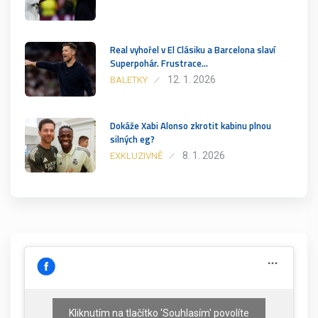
Real vyhořel v El Clásiku a Barcelona slaví
Superpohár. Frustrace…
12. 1. 2026
BALETKY
Dokáže Xabi Alonso zkrotit kabinu plnou
silných eg?
8. 1. 2026
EXKLUZIVNĚ
Kliknutím na tlačítko 'Souhlasím' povolíte