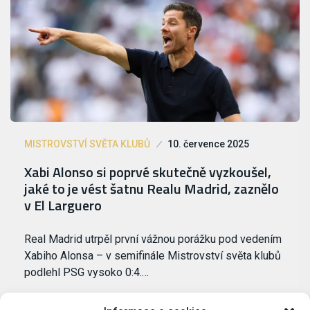
MISTROVSTVÍ SVĚTA KLUBŮ
10. července 2025
Xabi Alonso si poprvé skutečně vyzkoušel,
jaké to je vést šatnu Realu Madrid, zaznělo
v El Larguero
Real Madrid utrpěl první vážnou porážku pod vedením
Xabiho Alonsa – v semifinále Mistrovství světa klubů
podlehl PSG vysoko 0:4.…