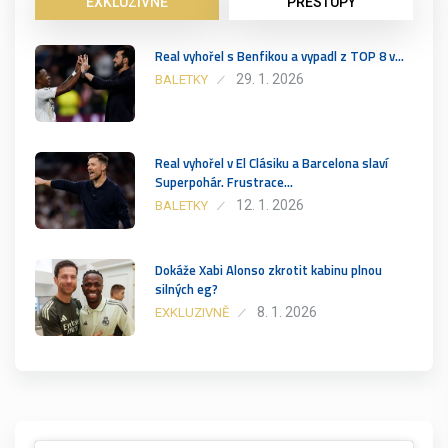
EXKLUZIVNĚ
PŘESTUPY
Real vyhořel s Benfikou a vypadl z TOP 8 v…
29. 1. 2026
BALETKY
Real vyhořel v El Clásiku a Barcelona slaví
Superpohár. Frustrace…
12. 1. 2026
BALETKY
Dokáže Xabi Alonso zkrotit kabinu plnou
silných eg?
8. 1. 2026
EXKLUZIVNĚ