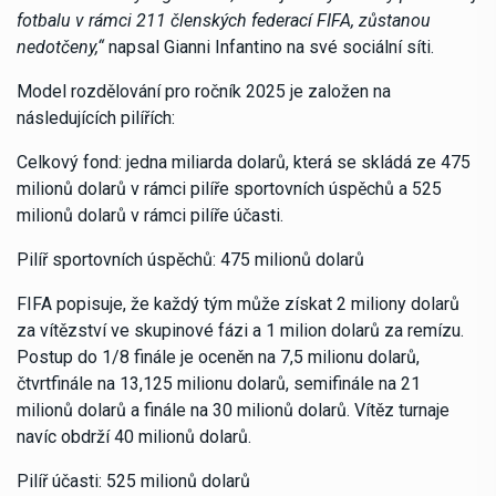
fotbalu v rámci 211 členských federací FIFA, zůstanou
nedotčeny,“
napsal Gianni Infantino na své sociální síti.
Model rozdělování pro ročník 2025 je založen na
následujících pilířích:
Celkový fond: jedna miliarda dolarů, která se skládá ze 475
milionů dolarů v rámci pilíře sportovních úspěchů a 525
milionů dolarů v rámci pilíře účasti.
Pilíř sportovních úspěchů: 475 milionů dolarů
FIFA popisuje, že každý tým může získat 2 miliony dolarů
za vítězství ve skupinové fázi a 1 milion dolarů za remízu.
Postup do 1/8 finále je oceněn na 7,5 milionu dolarů,
čtvrtfinále na 13,125 milionu dolarů, semifinále na 21
milionů dolarů a finále na 30 milionů dolarů. Vítěz turnaje
navíc obdrží 40 milionů dolarů.
Pilíř účasti: 525 milionů dolarů