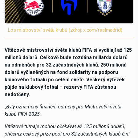
Los mistrovství světa klubů (zdroj: x.com/realmadrid)
Vítězové mistrovství světa klubů FIFA si vydělají až 125
milionů dolarů. Celkově bude rozdána miliarda dolarů
na odměnách pro 32 zúčastněných klubů. 250 milionů
dolarů vyčleněných na fond solidarity na podporu
klubového fotbalu po celém světě. Veškerý výtěžek
půjde na klubový fotbal – rezervy FIFA zůstanou
nedotčeny.
„
Byly oznámeny finanční odměny pro Mistrovství světa
klubů FIFA 2025.
Vítězové turnaje mohou očekávat až 125 milionů dolarů,
přičemž celkový prize pool pro 32 zúčastněných klubů činí