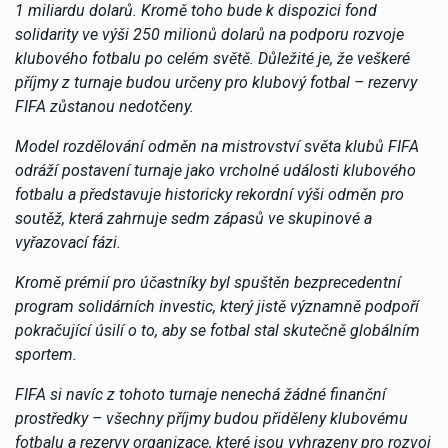
1 miliardu dolarů. Kromě toho bude k dispozici fond
solidarity ve výši 250 milionů dolarů na podporu rozvoje
klubového fotbalu po celém světě. Důležité je, že veškeré
příjmy z turnaje budou určeny pro klubový fotbal – rezervy
FIFA zůstanou nedotčeny.
Model rozdělování odměn na mistrovství světa klubů FIFA
odráží postavení turnaje jako vrcholné události klubového
fotbalu a představuje historicky rekordní výši odměn pro
soutěž, která zahrnuje sedm zápasů ve skupinové a
vyřazovací fázi.
Kromě prémií pro účastníky byl spuštěn bezprecedentní
program solidárních investic, který jistě významně podpoří
pokračující úsilí o to, aby se fotbal stal skutečně globálním
sportem.
FIFA si navíc z tohoto turnaje nenechá žádné finanční
prostředky – všechny příjmy budou přiděleny klubovému
fotbalu a rezervy organizace, které jsou vyhrazeny pro rozvoj