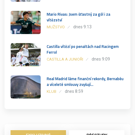
Mario Rivas: Jsem šťastný za gól i za
vítězství
dnes 9:13
MUŽSTVO
Castilla vítězí po penaltách nad Racingem
Ferrol
dnes 9:09
CASTILLA A JUNIOŘI
Real Madrid láme finanční rekordy, Bernabéu
a víceleté smlouvy zvyšují…
dnes 8:59
KLUB