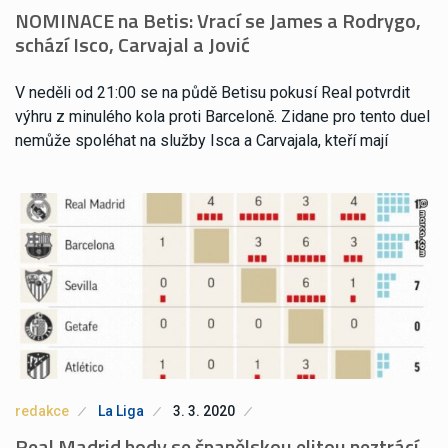
NOMINACE na Betis: Vrací se James a Rodrygo,
schází Isco, Carvajal a Jović
V neděli od 21:00 se na půdě Betisu pokusí Real potvrdit
výhru z minulého kola proti Barceloně. Zidane pro tento duel
nemůže spoléhat na služby Isca a Carvajala, kteří mají
redakce
La Liga
3. 3. 2020
Real Madrid body se španělskou elitou neztrácí.