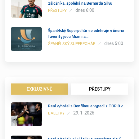
záložníka, spoléhá na Bernarda Silvu
dnes 6:00
PŘESTUPY
Španělský Superpohár se odehraje v únoru:
favority jsou Miami a…
dnes 5:00
ŠPANĚLSKÝ SUPERPOHÁR
EXKLUZIVNĚ
PŘESTUPY
Real vyhořel s Benfikou a vypadl z TOP 8 v…
29. 1. 2026
BALETKY
Real vyhořel v El Clásiku a Barcelona slaví