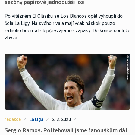
sezóny papírově jednodušší los
Po vítězném El Clásiku se Los Blancos opět vyhoupli do
čela La Ligy. Na svého rivala mají však náskok pouze
jednoho bodu, ale lepší vzájemné zápasy. Do konce soutěže
zbývá
redakce
La Liga
2. 3. 2020
Sergio Ramos: Potřebovali jsme fanouškům dát