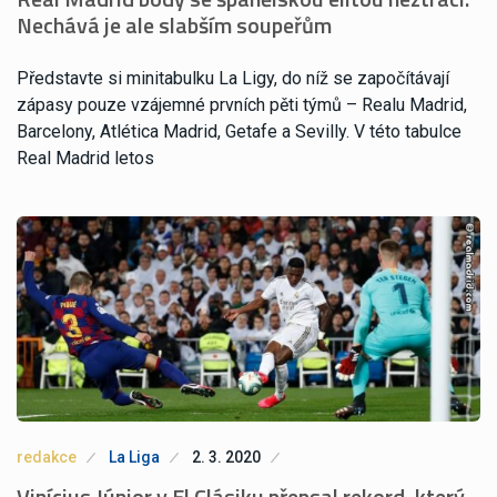
Nechává je ale slabším soupeřům
Představte si minitabulku La Ligy, do níž se započítávají
zápasy pouze vzájemné prvních pěti týmů – Realu Madrid,
Barcelony, Atlética Madrid, Getafe a Sevilly. V této tabulce
Real Madrid letos
redakce
La Liga
2. 3. 2020
Vinícius Júnior v El Clásiku přepsal rekord, který