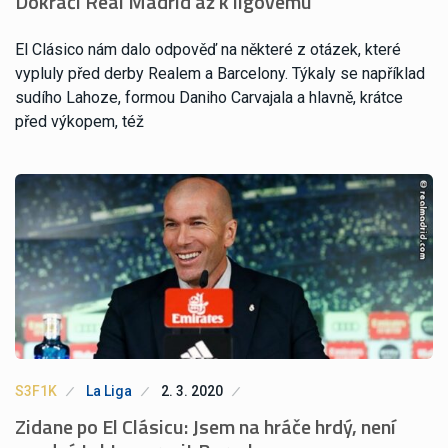
Dokráčí Real Madrid až k ligovému
El Clásico nám dalo odpověď na některé z otázek, které
vypluly před derby Realem a Barcelony. Týkaly se například
sudího Lahoze, formou Daniho Carvajala a hlavně, krátce
před výkopem, též
S3F1K
La Liga
2. 3. 2020
Zidane po El Clásicu: Jsem na hráče hrdý, není