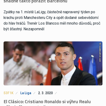
snadné takto porazit Barcelonu
Zpátky na 1. místě LaLigy, částečně napravený týden po
krachu proti Manchesteru City a opět dodané sebevědomí
do hlav hráčů. Trenér Los Blancos měl mnoho důvodů, proč
být šťastný. Nezapomněl
S3F1K
La Liga
2. 3. 2020
El Clásico: Cristiano Ronaldo si výhru Realu