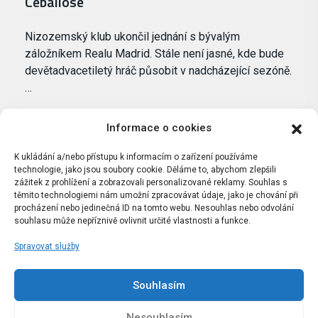
Ceballose
Nizozemský klub ukončil jednání s bývalým
záložníkem Realu Madrid. Stále není jasné, kde bude
devětadvacetiletý hráč působit v nadcházející sezóně.
…
Informace o cookies
K ukládání a/nebo přístupu k informacím o zařízení používáme
technologie, jako jsou soubory cookie. Děláme to, abychom zlepšili
zážitek z prohlížení a zobrazovali personalizované reklamy. Souhlas s
těmito technologiemi nám umožní zpracovávat údaje, jako je chování při
procházení nebo jedinečná ID na tomto webu. Nesouhlas nebo odvolání
souhlasu může nepříznivě ovlivnit určité vlastnosti a funkce.
Spravovat služby
Portál Bílýbalet.cz byl založen pod názvem Real-
Madrid.cz v roce 2007
Souhlasím
Kopírování obsahu je přísně zakázáno.
Nesouhlasím