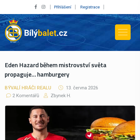
Přihlášení
Registrace
Eden Hazard během mistrovství světa
propaguje… hamburgery
BÝVALÍ HRÁČI REALU
13. června 2026
2 Komentářů
Zbynek H.