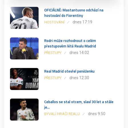
OFICIÁLNĚ: Mastantuono odchází na
hostování do Fiorentiny
dnes 17:19
HOSTOVÁNÍ
Rodri může rozhodnout o celém
přestupovém létě Realu Madrid
dnes 14:02
PŘESTUPY
Real Madrid otevřel peněženku
dnes 12:30
PŘESTUPY
Ceballos se stal otcem, slaví 30 let a stále
je…
dnes 9:50
BÝVALÍ HRÁČI REALU