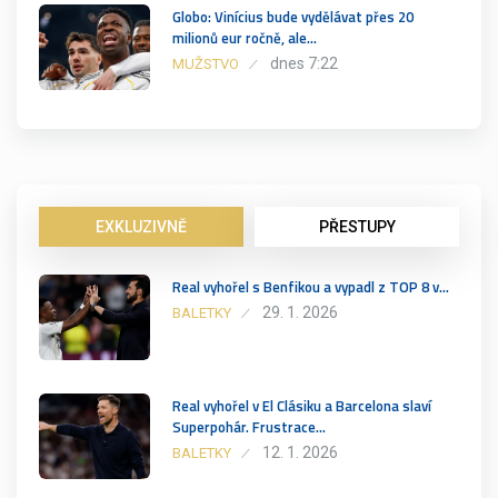
Globo: Vinícius bude vydělávat přes 20
milionů eur ročně, ale…
dnes 7:22
MUŽSTVO
EXKLUZIVNĚ
PŘESTUPY
Real vyhořel s Benfikou a vypadl z TOP 8 v…
29. 1. 2026
BALETKY
Real vyhořel v El Clásiku a Barcelona slaví
Superpohár. Frustrace…
12. 1. 2026
BALETKY