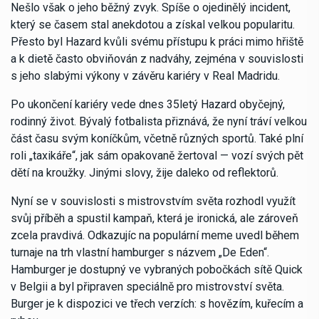
Nešlo však o jeho běžný zvyk. Spíše o ojedinělý incident,
který se časem stal anekdotou a získal velkou popularitu.
Přesto byl Hazard kvůli svému přístupu k práci mimo hřiště
a k dietě často obviňován z nadváhy, zejména v souvislosti
s jeho slabými výkony v závěru kariéry v Real Madridu.
Po ukončení kariéry vede dnes 35letý Hazard obyčejný,
rodinný život. Bývalý fotbalista přiznává, že nyní tráví velkou
část času svým koníčkům, včetně různých sportů. Také plní
roli „taxikáře“, jak sám opakovaně žertoval — vozí svých pět
dětí na kroužky. Jinými slovy, žije daleko od reflektorů.
Nyní se v souvislosti s mistrovstvím světa rozhodl využít
svůj příběh a spustil kampaň, která je ironická, ale zároveň
zcela pravdivá. Odkazujíc na populární meme uvedl během
turnaje na trh vlastní hamburger s názvem „De Eden“.
Hamburger je dostupný ve vybraných pobočkách sítě Quick
v Belgii a byl připraven speciálně pro mistrovství světa.
Burger je k dispozici ve třech verzích: s hovězím, kuřecím a