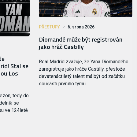
PŘESTUPY
6. srpna 2026
Diomandé může být registrován
jako hráč Castilly
de
Real Madrid zvažuje, že Yana Diomandého
id! Stal se
zaregistruje jako hráče Castilly, přestože
ilou Los
devatenáctiletý talent má být od začátku
součástí prvního týmu.…
ezon, tedy do
delník se
ou ve 124leté