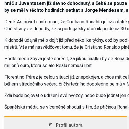
hráč s Juventusem již dávno dohodnutý, a čeká se pouze n
by se měl v těchto hodinách setkat s Jorge Mendesem, 
Deník As přišel s informací, že Cristiano Ronaldo je již s i
Obě strany se dohodly, že si portugalský útočník přijde na 30 m
K dohodě údajně mělo dojít již před několika týdny, což by podl
mistrů. Vše má nasvědčovat tomu, že je Cristiano Ronaldo plně
Podle médií zbývá ještě dořešit, za jakou částku by se Ronald
milionů euro, která se ale Realu nemusí líbit.
Florentino Pérez je celou situací již znepokojen, a chce mít c
během středečního večera či čtvrtečního dopoledne se má 
Zda bude bojovat o udržení své hvězdy, nebo bude jednat jen o
Španělská média se víceméně shodují s tím, že příčinou Rona
Profil autora