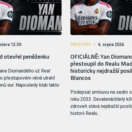
včera 12:30
PŘESTUPY
6. srpna 2026
d otevřel peněženku
OFICIÁLNĚ: Yan Dioman
přestoupil do Realu Madr
historicky nejdražší pos
Yana Diomandého už Real
Blancos
o přestupovém okně utratil
onů eur. Naposledy klub takto
Podepsal smlouvu na sedm s
roku 2033. Devatenáctiletý kří
zároveň stává nejdražší posil
historii Realu…