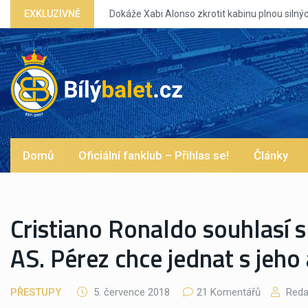
Dokáže Xabi Alonso zkrotit kabinu plnou silných eg?
EXKLUZIVNĚ
Domů
Oficiální fanklub – Přihlas se!
Články
Cristiano Ronaldo souhlasí s
AS. Pérez chce jednat s jeh
PŘESTUPY
5. července 2018
21 Komentářů
Reda