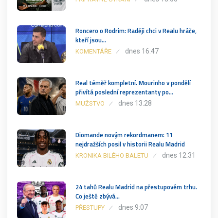
Roncero o Rodrim: Raději chci v Realu hráče,
kteří jsou…
dnes 16:47
KOMENTÁŘE
Real téměř kompletní. Mourinho v pondělí
přivítá poslední reprezentanty po…
dnes 13:28
MUŽSTVO
Diomande novým rekordmanem: 11
nejdražších posil v historii Realu Madrid
dnes 12:31
KRONIKA BILÉHO BALETU
24 tahů Realu Madrid na přestupovém trhu.
Co ještě zbývá…
dnes 9:07
PŘESTUPY