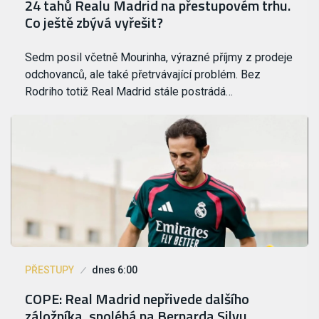
24 tahů Realu Madrid na přestupovém trhu.
Co ještě zbývá vyřešit?
Sedm posil včetně Mourinha, výrazné příjmy z prodeje
odchovanců, ale také přetrvávající problém. Bez
Rodriho totiž Real Madrid stále postrádá…
PŘESTUPY
dnes 6:00
COPE: Real Madrid nepřivede dalšího
záložníka, spoléhá na Bernarda Silvu