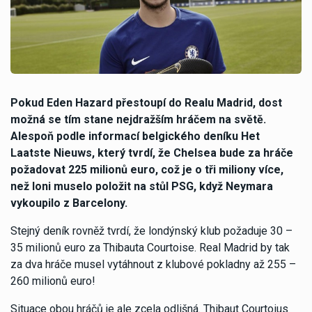
Pokud Eden Hazard přestoupí do Realu Madrid, dost
možná se tím stane nejdražším hráčem na světě.
Alespoň podle informací belgického deníku Het
Laatste Nieuws, který tvrdí, že Chelsea bude za hráče
požadovat 225 milionů euro, což je o tři miliony více,
než loni muselo položit na stůl PSG, když Neymara
vykoupilo z Barcelony.
Stejný deník rovněž tvrdí, že londýnský klub požaduje 30 –
35 milionů euro za Thibauta Courtoise. Real Madrid by tak
za dva hráče musel vytáhnout z klubové pokladny až 255 –
260 milionů euro!
Situace obou hráčů je ale zcela odlišná. Thibaut Courtoius