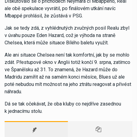
Diskutovalo se o příchodech Neymara či Mbappého, Real
ale obě spekulace vyvrátil, po finálovém utkání navíc
Mbappé prohlásil, že zůstává v PSG.
Jak se tedy zdá, z vyhlédnutých zvučných posil Realu zbyl
v úvahu pouze Eden Hazard, což je výhoda na straně
Chelsea, která může situace Bílého baletu využít.
Ale ani situace Chelsea není tak komfortní, jak by se mohlo
zdát. Přestupové okno v Anglii totiž končí 9. srpna, zatímco
ve Španělsku až 31. To znamená, že Hazard může do
Madridu zamířit až na samém konci měsíce, Blues už ale
poté nebudou mít možnost na jeho ztrátu reagovat a přivést
náhradu.
Dá se tak očekávat, že oba kluby co nejdříve zasednou
k jednacímu stolu.