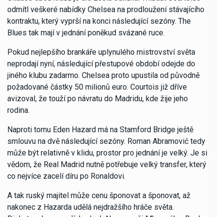
odmítl veškeré nabídky Chelsea na prodloužení stávajícího
kontraktu, který vyprší na konci následující sezóny. The
Blues tak mají v jednání poněkud svázané ruce.
Pokud nejlepšího brankáře uplynulého mistrovství světa
neprodají nyní, následující přestupové období odejde do
jiného klubu zadarmo. Chelsea proto upustila od původně
požadované částky 50 milionů euro. Courtois již dříve
avizoval, že touží po návratu do Madridu, kde žije jeho
rodina.
Naproti tomu Eden Hazard má na Stamford Bridge ještě
smlouvu na dvě následující sezóny. Roman Abramović tedy
může být relativně v klidu, prostor pro jednání je velký. Je si
vědom, že Real Madrid nutně potřebuje velký transfer, který
co nejvíce zacelí díru po Ronaldovi.
A tak ruský majitel může cenu šponovat a šponovat, až
nakonec z Hazarda udělá nejdražšího hráče světa.