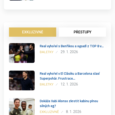
EXKLUZIVNĚ
PŘESTUPY
Real vyhořel s Benfikou a vypadl z TOP 8 v…
29. 1. 2026
BALETKY
Real vyhořel v El Clásiku a Barcelona slaví
Superpohár. Frustrace…
12. 1. 2026
BALETKY
Dokáže Xabi Alonso zkrotit kabinu plnou
silných eg?
8. 1. 2026
EXKLUZIVNĚ