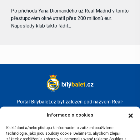
Po příchodu Yana Diomandého už Real Madrid v tomto
přestupovém okně utratil přes 200 milionů eur.
Naposledy klub takto řádil…
Portál Bílýbalet.cz byl založen pod názvem Real-
Madrid.cz v roce 2007
Informace o cookies
Kopírování obsahu je přísně zakázáno.
K ukládání a/nebo přístupu k informacím o zařízení používáme
technologie, jako jsou soubory cookie. Děláme to, abychom zlepšili
zážitek z prohlížení a zobrazovali personalizované reklamy. Souhlas s