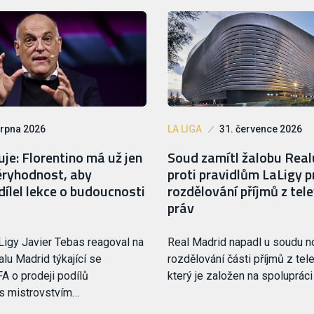
srpna 2026
LA LIGA
31. července 2026
je: Florentino má už jen
Soud zamítl žalobu Rea
ryhodnost, aby
proti pravidlům LaLigy p
ílel lekce o budoucnosti
rozdělování příjmů z tele
práv
Ligy Javier Tebas reagoval na
Real Madrid napadl u soudu 
lu Madrid týkající se
rozdělování části příjmů z tele
FA o prodeji podílů
který je založen na spoluprác
 s mistrovstvím…