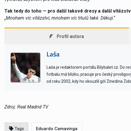
Tak tedy do toho — pro další takové dresy a další vítězství
„
Mnohem víc vítězství, mnohem víc titulů také. Děkuji
.“
Profil autora
Laša
Laša je redaktorem portálu Bilybalet.cz. Do r
fotbalu má blízko, pracuje pro český prvoligo
od roku 2002, kdy ho okouzlil gól Zinedina Zid
Zdroj: Real Madrid TV
Tags
Eduardo Camavinga