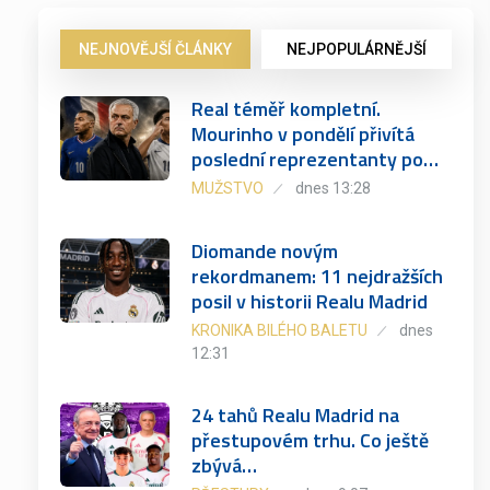
NEJNOVĚJŠÍ ČLÁNKY
NEJPOPULÁRNĚJŠÍ
Real téměř kompletní.
Mourinho v pondělí přivítá
poslední reprezentanty po…
MUŽSTVO
dnes 13:28
Diomande novým
rekordmanem: 11 nejdražších
posil v historii Realu Madrid
KRONIKA BILÉHO BALETU
dnes
12:31
24 tahů Realu Madrid na
přestupovém trhu. Co ještě
zbývá…