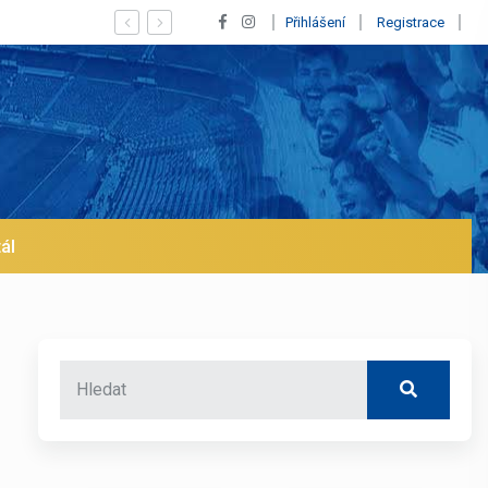
Vypískaný Vinícius! Blíží se jeho odchod z Realu a pus
Přihlášení
Registrace
ál