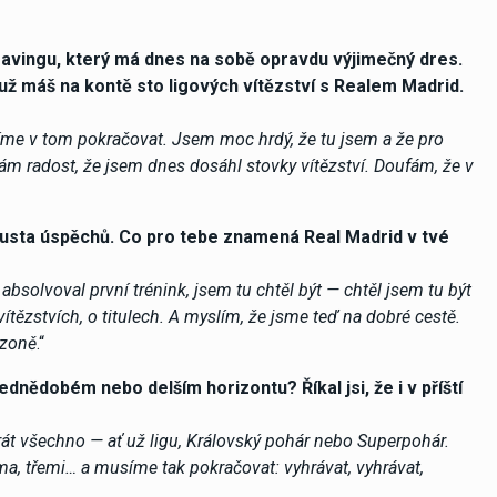
avingu, který má dnes na sobě opravdu výjimečný dres.
 už máš na kontě sto ligových vítězství s Realem Madrid.
íme v tom pokračovat. Jsem moc hrdý, že tu jsem a že pro
 radost, že jsem dnes dosáhl stovky vítězství. Doufám, že v
spousta úspěchů. Co pro tebe znamená Real Madrid v tvé
 absolvoval první trénink, jsem tu chtěl být — chtěl jsem tu být
vítězstvích, o titulech. A myslím, že jsme teď na dobré cestě.
ezoně
.“
ednědobém nebo delším horizontu? Říkal jsi, že i v příští
át všechno — ať už ligu, Královský pohár nebo Superpohár.
a, třemi… a musíme tak pokračovat: vyhrávat, vyhrávat,