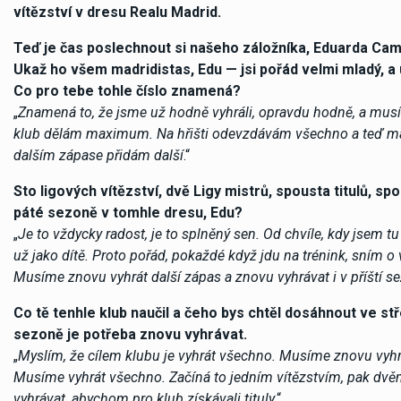
vítězství v dresu Realu Madrid.
Teď je čas poslechnout si našeho záložníka, Eduarda Cam
Ukaž ho všem madridistas, Edu — jsi pořád velmi mladý, a
Co pro tebe tohle číslo znamená?
„
Znamená to, že jsme už hodně vyhráli, opravdu hodně, a mus
klub dělám maximum. Na hřišti odevzdávám všechno a teď mám
dalším zápase přidám další
.“
Sto ligových vítězství, dvě Ligy mistrů, spousta titulů, 
páté sezoně v tomhle dresu, Edu?
„
Je to vždycky radost, je to splněný sen. Od chvíle, kdy jsem tu
už jako dítě. Proto pořád, pokaždé když jdu na trénink, sním o 
Musíme znovu vyhrát další zápas a znovu vyhrávat i v příští s
Co tě tenhle klub naučil a čeho bys chtěl dosáhnout ve stř
sezoně je potřeba znovu vyhrávat.
„
Myslím, že cílem klubu je vyhrát všechno. Musíme znovu vyhr
Musíme vyhrát všechno. Začíná to jedním vítězstvím, pak dvěm
vyhrávat, abychom pro klub získávali tituly
.“