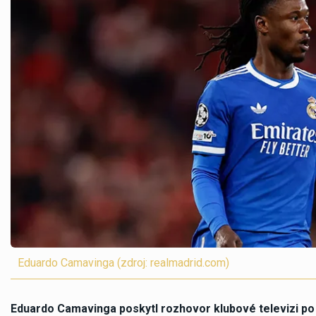
Eduardo Camavinga (zdroj: realmadrid.com)
Eduardo Camavinga poskytl rozhovor klubové televizi po v