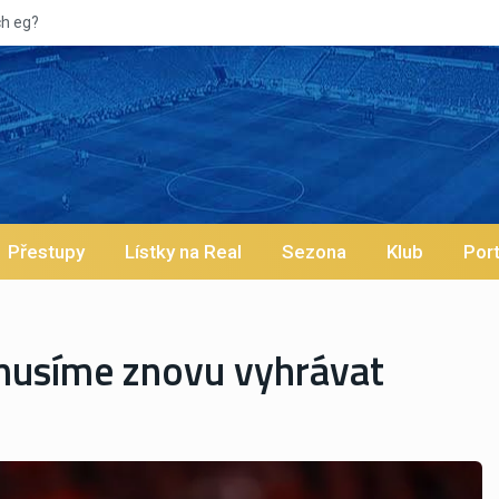
Přestupy
Lístky na Real
Sezona
Klub
Port
 musíme znovu vyhrávat