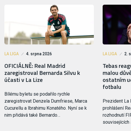
LA LIGA
4. srpna 2026
LA LIGA
2. 
OFICIÁLNĚ: Real Madrid
Tebas reagu
zaregistroval Bernarda Silvu k
malou důvě
účasti v La Lize
ostatním ud
fotbalu
Bílému byletu se podařilo rychle
zaregistrovat Denzela Dumfriese, Marca
Prezident La 
Cucurellu a Ibrahimu Konatého. Nyní se k
prohlášení Rea
nim přidává také Bernardo…
rozhodnutí FI
souvisejících