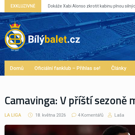
EXKLUZIVNĚ
Dokáže Xabi Alonso zkrotit kabinu plnou silných eg?
Domů
Oficiální fanklub – Přihlas se!
Články
Camavinga: V příští sezoně
LA LIGA
18. května 2026
4 Komentářů
Laša