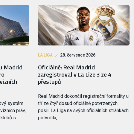
LA LIGA
28. července 2026
lu Madrid
Oficiálně: Real Madrid
ro
zaregistroval v La Lize 3 ze 4
vizních
přestupů
Real Madrid dokončil registrační formality u
nový systém
tří ze čtyř dosud oficiálně potvrzených
vizních práv,
posil. La Liga na svých oficiálních stránkách
i klubů s…
potvrdila,…