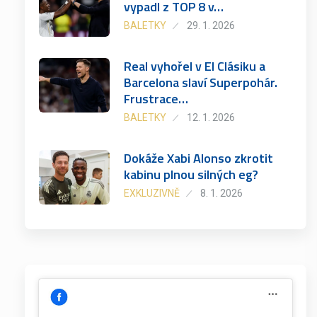
vypadl z TOP 8 v…
BALETKY
29. 1. 2026
Real vyhořel v El Clásiku a
Barcelona slaví Superpohár.
Frustrace…
BALETKY
12. 1. 2026
Dokáže Xabi Alonso zkrotit
kabinu plnou silných eg?
EXKLUZIVNĚ
8. 1. 2026