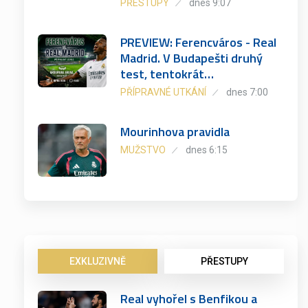
PŘESTUPY
dnes 9:07
PREVIEW: Ferencváros - Real
Madrid. V Budapešti druhý
test, tentokrát…
PŘÍPRAVNÉ UTKÁNÍ
dnes 7:00
Mourinhova pravidla
MUŽSTVO
dnes 6:15
EXKLUZIVNĚ
PŘESTUPY
Real vyhořel s Benfikou a