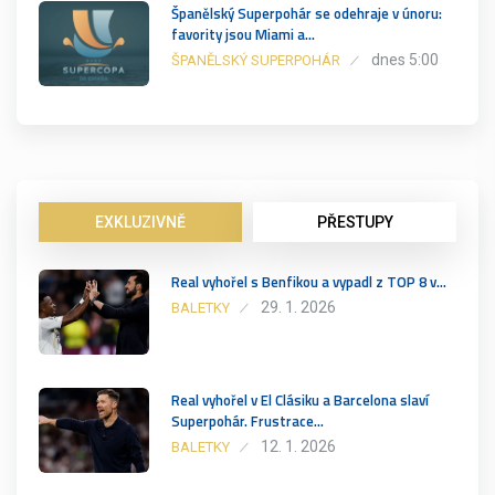
Španělský Superpohár se odehraje v únoru:
favority jsou Miami a…
dnes 5:00
ŠPANĚLSKÝ SUPERPOHÁR
EXKLUZIVNĚ
PŘESTUPY
Real vyhořel s Benfikou a vypadl z TOP 8 v…
29. 1. 2026
BALETKY
Real vyhořel v El Clásiku a Barcelona slaví
Superpohár. Frustrace…
12. 1. 2026
BALETKY