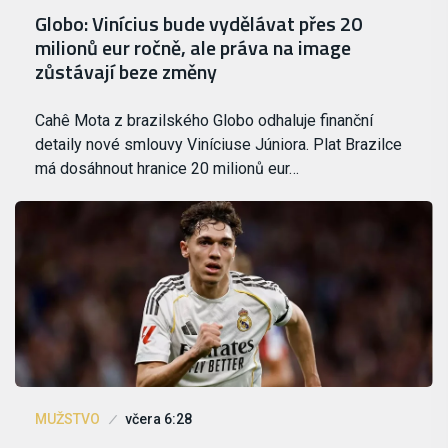
Globo: Vinícius bude vydělávat přes 20
milionů eur ročně, ale práva na image
zůstávají beze změny
Cahê Mota z brazilského Globo odhaluje finanční
detaily nové smlouvy Viníciuse Júniora. Plat Brazilce
má dosáhnout hranice 20 milionů eur…
MUŽSTVO
včera 6:28