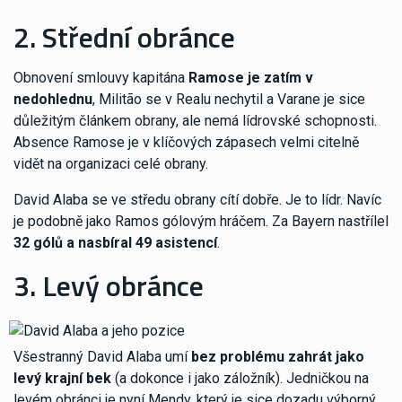
2. Střední obránce
Obnovení smlouvy kapitána
Ramose je zatím v
nedohlednu
, Militão se v Realu nechytil a Varane je sice
důležitým článkem obrany, ale nemá lídrovské schopnosti.
Absence Ramose je v klíčových zápasech velmi citelně
vidět na organizaci celé obrany.
David Alaba se ve středu obrany cítí dobře. Je to lídr. Navíc
je podobně jako Ramos gólovým hráčem. Za Bayern nastřílel
32 gólů a nasbíral 49 asistencí
.
3. Levý obránce
Všestranný David Alaba umí
bez problému zahrát jako
levý krajní bek
(a dokonce i jako záložník). Jedničkou na
levém obránci je nyní Mendy, který je sice dozadu výborný,