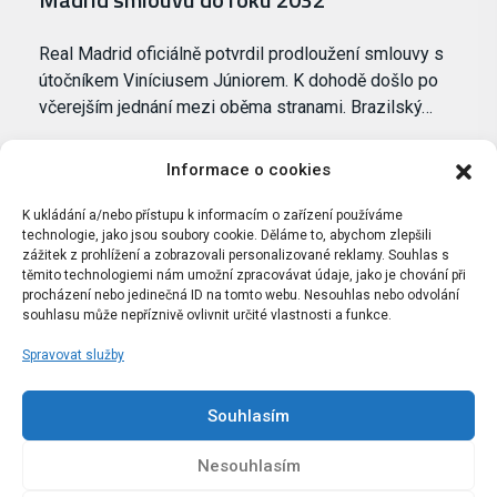
Real Madrid oficiálně potvrdil prodloužení smlouvy s
útočníkem Viníciusem Júniorem. K dohodě došlo po
včerejším jednání mezi oběma stranami. Brazilský…
Informace o cookies
K ukládání a/nebo přístupu k informacím o zařízení používáme
technologie, jako jsou soubory cookie. Děláme to, abychom zlepšili
zážitek z prohlížení a zobrazovali personalizované reklamy. Souhlas s
těmito technologiemi nám umožní zpracovávat údaje, jako je chování při
procházení nebo jedinečná ID na tomto webu. Nesouhlas nebo odvolání
souhlasu může nepříznivě ovlivnit určité vlastnosti a funkce.
Spravovat služby
Portál Bílýbalet.cz byl založen pod názvem Real-
Madrid.cz v roce 2007
Souhlasím
Kopírování obsahu je přísně zakázáno.
Nesouhlasím