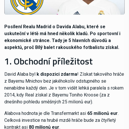
Posílení Realu Madrid o Davida Alabu, které se
uskuteční v létě má hned několik kladů. Po sportovní i
ekonomické stránce. Tady je 5 hlavních důvodů a
aspektů, proč Bílý balet rakouského fotbalistu získal.
1. Obchodní příležitost
David Alaba byl
k dispozici zdarma
! Získat takového hráče
z Bayernu Mnichov bez jakéhokoliv odstupného se
nenabídne každý den. Je v tom vidět lehká paralela s rokem
2014, kdy Real získal z Bayernu Toniho Kroose (za z
dnešního pohledu směšných 25 milionů eur).
Alabova hodnota je dle Transfermarkt asi
65 milionů eur
.
Celková investice na hrubé mzdě hráče bude za čtyřletý
kontrakt asi
80 milionů eur
.