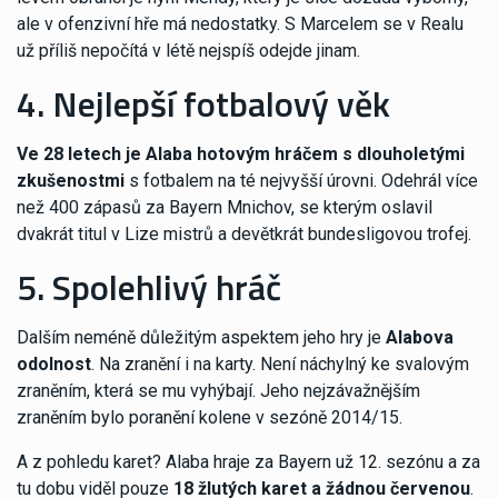
ale v ofenzivní hře má nedostatky. S Marcelem se v Realu
už příliš nepočítá v létě nejspíš odejde jinam.
4. Nejlepší fotbalový věk
Ve 28 letech je Alaba hotovým hráčem s dlouholetými
zkušenostmi
s fotbalem na té nejvyšší úrovni. Odehrál více
než 400 zápasů za Bayern Mnichov, se kterým oslavil
dvakrát titul v Lize mistrů a devětkrát bundesligovou trofej.
5. Spolehlivý hráč
Dalším neméně důležitým aspektem jeho hry je
Alabova
odolnost
. Na zranění i na karty. Není náchylný ke svalovým
zraněním, která se mu vyhýbají. Jeho nejzávažnějším
zraněním bylo poranění kolene v sezóně 2014/15.
A z pohledu karet? Alaba hraje za Bayern už 12. sezónu a za
tu dobu viděl pouze
18 žlutých karet a žádnou červenou
.