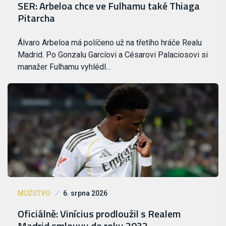
SER: Arbeloa chce ve Fulhamu také Thiaga
Pitarcha
Álvaro Arbeloa má políčeno už na třetího hráče Realu
Madrid. Po Gonzalu Garcíovi a Césarovi Palaciosovi si
manažer Fulhamu vyhlédl…
MUŽSTVO
6. srpna 2026
Oficiálně: Vinícius prodloužil s Realem
Madrid smlouvu do roku 2032