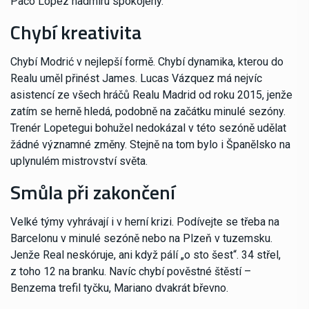
Paco López nadmíru spokojený.
Chybí kreativita
Chybí Modrić v nejlepší formě. Chybí dynamika, kterou do
Realu uměl přinést James. Lucas Vázquez má nejvíc
asistencí ze všech hráčů Realu Madrid od roku 2015, jenže
zatím se herně hledá, podobně na začátku minulé sezóny.
Trenér Lopetegui bohužel nedokázal v této sezóně udělat
žádné významné změny. Stejně na tom bylo i Španělsko na
uplynulém mistrovství světa.
Smůla při zakončení
Velké týmy vyhrávají i v herní krizi. Podívejte se třeba na
Barcelonu v minulé sezóně nebo na Plzeň v tuzemsku.
Jenže Real neskóruje, ani když pálí „o sto šest“. 34 střel,
z toho 12 na branku. Navíc chybí pověstné štěstí –
Benzema trefil tyčku, Mariano dvakrát břevno.