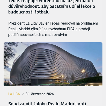
Tebas reaguje: Florentino má už jen malou
důvěryhodnost, aby ostatním udílel lekce o
budoucnosti fotbalu
Prezident La Ligy Javier Tebas reagoval na prohlášení
Realu Madrid týkající se rozhodnutí FIFA o prodeji
podílů souvisejících s mistrovstvím…
LA LIGA
31. července 2026
Soud zamítl žalobu Realu Madrid proti