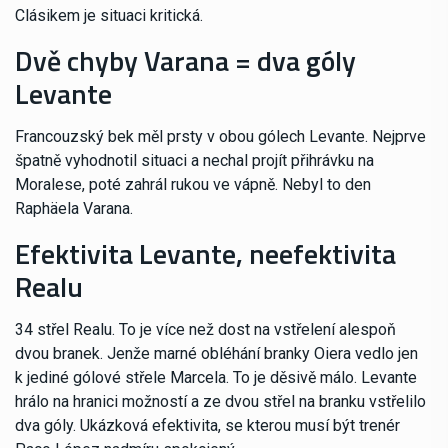
Clásikem je situaci kritická.
Dvě chyby Varana = dva góly
Levante
Francouzský bek měl prsty v obou gólech Levante. Nejprve
špatně vyhodnotil situaci a nechal projít přihrávku na
Moralese, poté zahrál rukou ve vápně. Nebyl to den
Raphäela Varana.
Efektivita Levante, neefektivita
Realu
34 střel Realu. To je více než dost na vstřelení alespoň
dvou branek. Jenže marné obléhání branky Oiera vedlo jen
k jediné gólové střele Marcela. To je děsivě málo. Levante
hrálo na hranici možností a ze dvou střel na branku vstřelilo
dva góly. Ukázková efektivita, se kterou musí být trenér