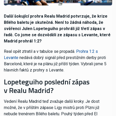
Další šokující prohra Realu Madrid potvrzuje, že krize
Bílého baletu je skutečná. Není to žádná náhoda, že
svěřenci Julen Lopeteguiho prohráli již třetí zápas v
řadě. Co jsme se dozvěděli ze zápasu s Levante, které
Madrid prohrál 1:2?
Real opět ztratil a v tabulce se propadá.
Prohra 1:2 s
Levante
nedává dobrý signál před prestižním derby proti
Barceloně, které je na plánu již příští týden. Vybrali jsme 5
hlavních faktů z prohry s Levante.
Lopeteguiho poslední zápas
v Realu Madrid?
Vedení Realu Madrid teď zvažuje další kroky. Je dost
možné, že v příštím zápase Ligy mistrů proti Plzni již
nebude trenérem Bílého baletu. Pouhý týden před El