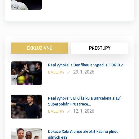
EXKLUZIVNĚ
PŘESTUPY
Real vyhořel s Benfikou a vypadl z TOP 8 v…
29. 1. 2026
BALETKY
Real vyhořel v El Clásiku a Barcelona slaví
Superpohár. Frustrace…
12. 1. 2026
BALETKY
Dokáže Xabi Alonso zkrotit kabinu plnou
silných eg?