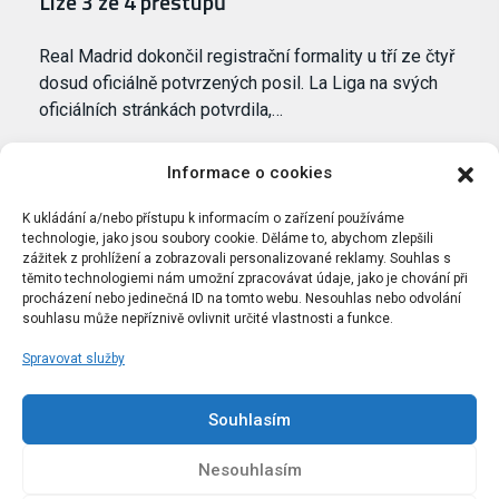
Lize 3 ze 4 přestupů
Real Madrid dokončil registrační formality u tří ze čtyř
dosud oficiálně potvrzených posil. La Liga na svých
oficiálních stránkách potvrdila,…
Informace o cookies
K ukládání a/nebo přístupu k informacím o zařízení používáme
technologie, jako jsou soubory cookie. Děláme to, abychom zlepšili
zážitek z prohlížení a zobrazovali personalizované reklamy. Souhlas s
těmito technologiemi nám umožní zpracovávat údaje, jako je chování při
procházení nebo jedinečná ID na tomto webu. Nesouhlas nebo odvolání
souhlasu může nepříznivě ovlivnit určité vlastnosti a funkce.
Spravovat služby
Portál Bílýbalet.cz byl založen pod názvem Real-
Madrid.cz v roce 2007
Souhlasím
Kopírování obsahu je přísně zakázáno.
Nesouhlasím