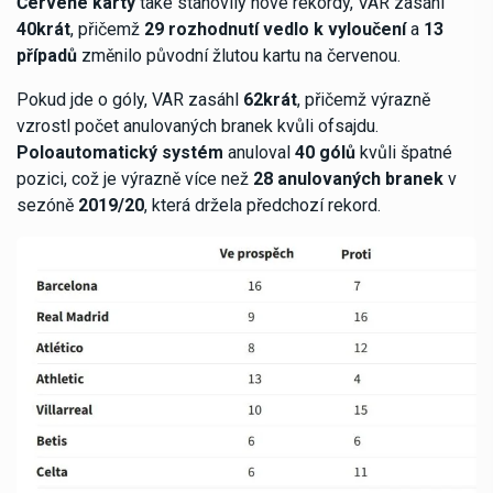
Červené karty
také stanovily nové rekordy, VAR zasáhl
40krát
, přičemž
29 rozhodnutí vedlo k vyloučení
a
13
případů
změnilo původní žlutou kartu na červenou.
Pokud jde o góly, VAR zasáhl
62krát
, přičemž výrazně
vzrostl počet anulovaných branek kvůli ofsajdu.
Poloautomatický systém
anuloval
40 gólů
kvůli špatné
pozici, což je výrazně více než
28 anulovaných branek
v
sezóně
2019/20
, která držela předchozí rekord.