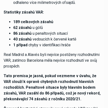
odhaleno více milimetrových ofsajdů.
Statistiky zásahů VAR:
189 celkových zásahů
62 zásahů
u gólů
86 zásahů
u penaltových situací
40 zásahů
vedoucích k červené kartě
1 případ
chyby v identifikaci hráče
Real Madrid a Alavés byli nejvíce postiženy rozhodnutími
VAR, zatímco Barcelona měla nejvíce rozhodnutí ve svůj
prospěch.
Tato premisa je jasná, pokud vezmeme v úvahu, že
VAR slouží k opravě chybných rozhodnutí hlavních
rozhodčích.
Penaltové situace
byly hlavním bodem
zásahů, VAR zasáhl do
86 případů
, což je nový rekord,
překonávající
74 zásahů
z ročníku
2020/21
.