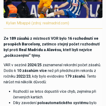
Kylian Mbappé (zdroj: realmadrid.com)
Ze
189 zásahů
z místnosti VOR bylo
16 rozhodnutí ve
prospěch Barcelony
, zatímco stejný počet rozhodnutí
byl proti
Real Madridu a Alavésu
, kteří byli nejvíce
„poškozenými“ týmy.
VAR v sezóně
2024/25
zaznamenal rekordní počet zásahů.
Došlo k
10 zásahům více
než při předchozím rekordu z
ročníku
2022/23
, kdy bylo evidováno
179 zásahů
. Tento
nárůst má několik důvodů:
Rozhodčí se letos dopustili více chyb, zejména při
červených kartách.
Díky zavedení
poloautomatického systému
bylo