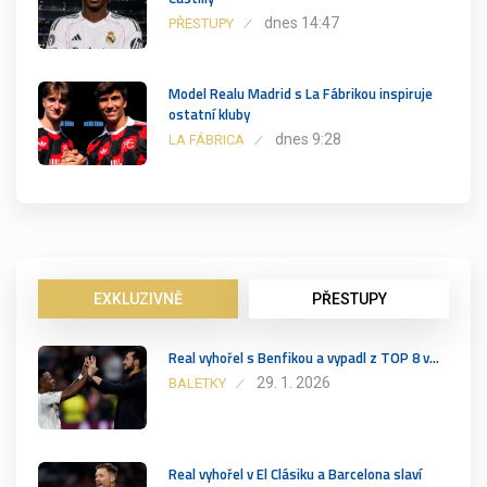
dnes 14:47
PŘESTUPY
Model Realu Madrid s La Fábrikou inspiruje
ostatní kluby
dnes 9:28
LA FÁBRICA
EXKLUZIVNĚ
PŘESTUPY
Real vyhořel s Benfikou a vypadl z TOP 8 v…
29. 1. 2026
BALETKY
Real vyhořel v El Clásiku a Barcelona slaví