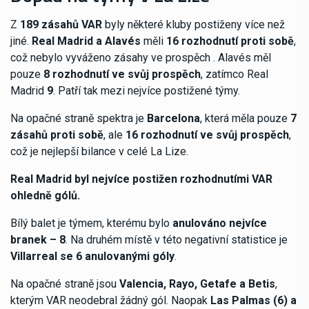
Z
189 zásahů VAR
byly některé kluby postiženy více než
jiné.
Real Madrid a Alavés
měli
16 rozhodnutí proti sobě
,
což nebylo vyváženo zásahy ve prospěch . Alavés měl
pouze
8 rozhodnutí ve svůj prospěch
, zatímco Real
Madrid
9
. Patří tak mezi nejvíce postižené týmy.
Na opačné straně spektra je
Barcelona
, která měla pouze
7
zásahů proti sobě
, ale
16 rozhodnutí ve svůj prospěch
,
což je nejlepší bilance v celé La Lize.
Real Madrid byl nejvíce postižen rozhodnutími VAR
ohledně gólů.
Bílý balet je týmem, kterému bylo
anulováno nejvíce
branek – 8
. Na druhém místě v této negativní statistice je
Villarreal se 6 anulovanými góly
.
Na opačné straně jsou
Valencia, Rayo, Getafe a Betis
,
kterým VAR neodebral žádný gól. Naopak
Las Palmas (6) a