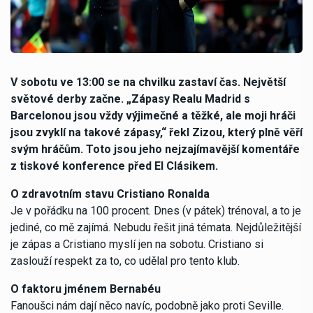
V sobotu ve 13:00 se na chvilku zastaví čas. Největší
světové derby začne. „Zápasy Realu Madrid s
Barcelonou jsou vždy výjimečné a těžké, ale moji hráči
jsou zvyklí na takové zápasy,“ řekl Zizou, který plně věří
svým hráčům. Toto jsou jeho nejzajímavější komentáře
z tiskové konference před El Clásikem.
O zdravotním stavu Cristiano Ronalda
Je v pořádku na 100 procent. Dnes (v pátek) trénoval, a to je
jediné, co mě zajímá. Nebudu řešit jiná témata. Nejdůležitější
je zápas a Cristiano myslí jen na sobotu. Cristiano si
zaslouží respekt za to, co udělal pro tento klub.
O faktoru jménem Bernabéu
Fanoušci nám dají něco navíc, podobně jako proti Seville.