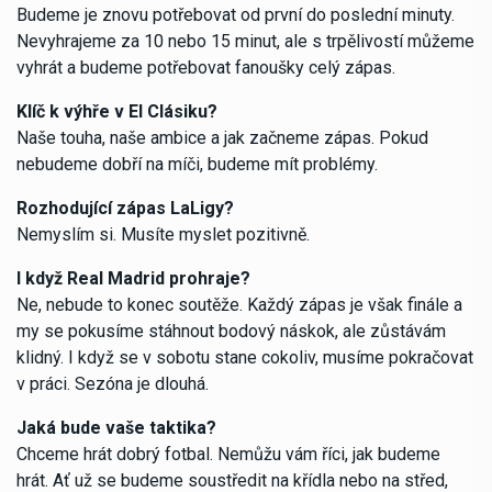
Budeme je znovu potřebovat od první do poslední minuty.
Nevyhrajeme za 10 nebo 15 minut, ale s trpělivostí můžeme
vyhrát a budeme potřebovat fanoušky celý zápas.
Klíč k výhře v El Clásiku?
Naše touha, naše ambice a jak začneme zápas. Pokud
nebudeme dobří na míči, budeme mít problémy.
Rozhodující zápas LaLigy?
Nemyslím si. Musíte myslet pozitivně.
I když Real Madrid prohraje?
Ne, nebude to konec soutěže. Každý zápas je však finále a
my se pokusíme stáhnout bodový náskok, ale zůstávám
klidný. I když se v sobotu stane cokoliv, musíme pokračovat
v práci. Sezóna je dlouhá.
Jaká bude vaše taktika?
Chceme hrát dobrý fotbal. Nemůžu vám říci, jak budeme
hrát. Ať už se budeme soustředit na křídla nebo na střed,