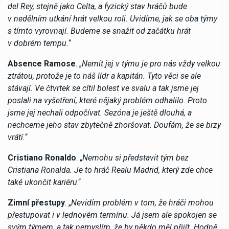
del Rey, stejně jako Celta, a fyzický stav hráčů bude
v nedělním utkání hrát velkou roli. Uvidíme, jak se oba týmy
s tímto vyrovnají. Budeme se snažit od začátku hrát
v dobrém tempu.
“
Absence Ramose
. „
Nemít jej v týmu je pro nás vždy velkou
ztrátou, protože je to náš lídr a kapitán. Tyto věci se ale
stávají. Ve čtvrtek se cítil bolest ve svalu a tak jsme jej
poslali na vyšetření, které nějaký problém odhalilo. Proto
jsme jej nechali odpočívat. Sezóna je ještě dlouhá, a
nechceme jeho stav zbytečně zhoršovat. Doufám, že se brzy
vrátí.
“
Cristiano Ronaldo
. „
Nemohu si představit tým bez
Cristiana Ronalda. Je to hráč Realu Madrid, který zde chce
také ukončit kariéru
.“
Zimní přestupy
. „
Nevidím problém v tom, že hráči mohou
přestupovat i v lednovém termínu. Já jsem ale spokojen se
svým týmem, a tak nemyslím, že by někdo měl přijít. Hodně