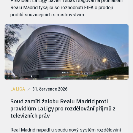
Prezident La Ligy Javier Tebas reagoval na prohlášení
Realu Madrid týkající se rozhodnutí FIFA o prodeji
podílů souvisejících s mistrovstvím…
LA LIGA
31. července 2026
Soud zamítl žalobu Realu Madrid proti
pravidlům LaLigy pro rozdělování příjmů z
televizních práv
Real Madrid napadl u soudu nový systém rozdělování