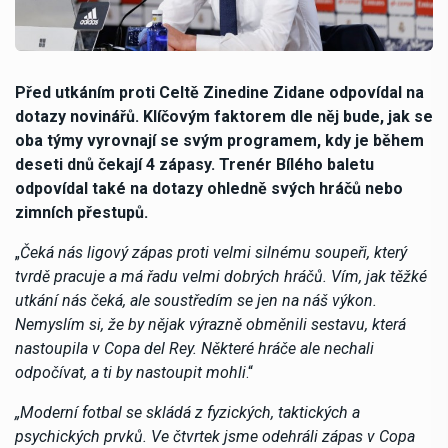
Před utkáním proti Celtě Zinedine Zidane odpovídal na
dotazy novinářů. Klíčovým faktorem dle něj bude, jak se
oba týmy vyrovnají se svým programem, kdy je během
deseti dnů čekají 4 zápasy. Trenér Bílého baletu
odpovídal také na dotazy ohledně svých hráčů nebo
zimních přestupů.
„
Čeká nás ligový zápas proti velmi silnému soupeři, který
tvrdě pracuje a má řadu velmi dobrých hráčů. Vím, jak těžké
utkání nás čeká, ale soustředím se jen na náš výkon.
Nemyslím si, že by nějak výrazně obměnili sestavu, která
nastoupila v Copa del Rey. Některé hráče ale nechali
odpočívat, a ti by nastoupit mohli
.“
„Moderní fotbal se skládá z fyzických, taktických a
psychických prvků. Ve čtvrtek jsme odehráli zápas v Copa