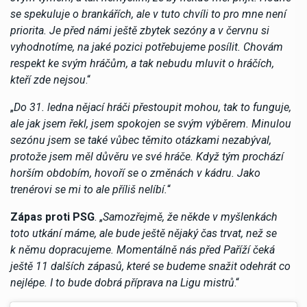
se spekuluje o brankářích, ale v tuto chvíli to pro mne není
priorita. Je před námi ještě zbytek sezóny a v červnu si
vyhodnotíme, na jaké pozici potřebujeme posílit. Chovám
respekt ke svým hráčům, a tak nebudu mluvit o hráčích,
kteří zde nejsou
.“
„
Do 31. ledna nějací hráči přestoupit mohou, tak to funguje,
ale jak jsem řekl, jsem spokojen se svým výběrem. Minulou
sezónu jsem se také vůbec těmito otázkami nezabýval,
protože jsem měl důvěru ve své hráče. Když tým prochází
horším obdobím, hovoří se o změnách v kádru. Jako
trenérovi se mi to ale příliš nelíbí.
“
Zápas proti PSG
. „
Samozřejmě, že někde v myšlenkách
toto utkání máme, ale bude ještě nějaký čas trvat, než se
k němu dopracujeme. Momentálně nás před Paříží čeká
ještě 11 dalších zápasů, které se budeme snažit odehrát co
nejlépe. I to bude dobrá příprava na Ligu mistrů
.“