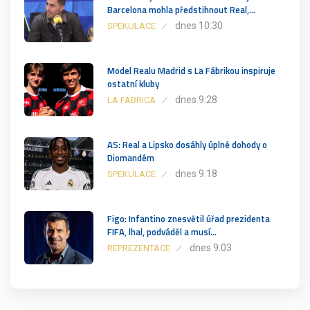
Barcelona mohla předstihnout Real,…
dnes 10:30
SPEKULACE
Model Realu Madrid s La Fábrikou inspiruje
ostatní kluby
dnes 9:28
LA FÁBRICA
AS: Real a Lipsko dosáhly úplné dohody o
Diomandém
dnes 9:18
SPEKULACE
Figo: Infantino znesvětil úřad prezidenta
FIFA, lhal, podváděl a musí…
dnes 9:03
REPREZENTACE