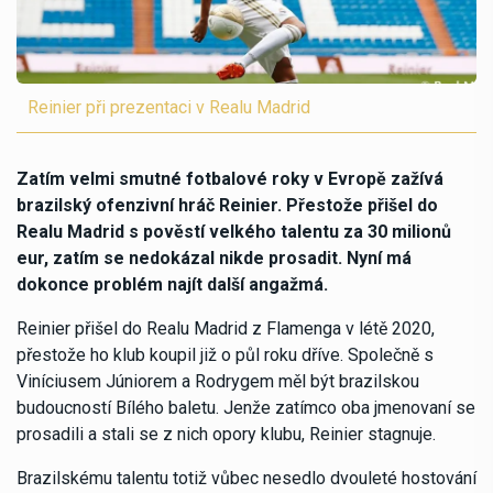
Reinier při prezentaci v Realu Madrid
Zatím velmi smutné fotbalové roky v Evropě zažívá
brazilský ofenzivní hráč Reinier. Přestože přišel do
Realu Madrid s pověstí velkého talentu za 30 milionů
eur, zatím se nedokázal nikde prosadit. Nyní má
dokonce problém najít další angažmá.
Reinier přišel do Realu Madrid z Flamenga v létě 2020,
přestože ho klub koupil již o půl roku dříve. Společně s
Viníciusem Júniorem a Rodrygem měl být brazilskou
budoucností Bílého baletu. Jenže zatímco oba jmenovaní se
prosadili a stali se z nich opory klubu, Reinier stagnuje.
Brazilskému talentu totiž vůbec nesedlo dvouleté hostování