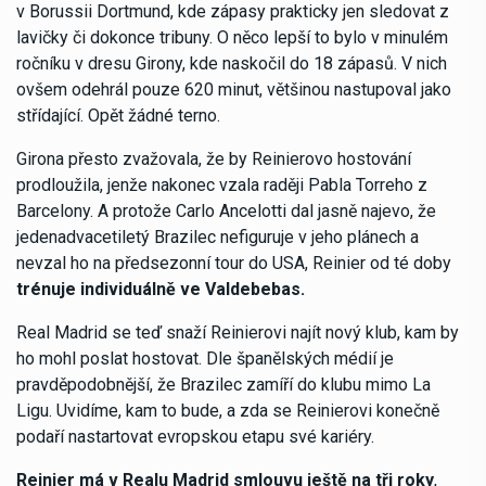
v Borussii Dortmund, kde zápasy prakticky jen sledovat z
lavičky či dokonce tribuny. O něco lepší to bylo v minulém
ročníku v dresu Girony, kde naskočil do 18 zápasů. V nich
ovšem odehrál pouze 620 minut, většinou nastupoval jako
střídající. Opět žádné terno.
Girona přesto zvažovala, že by Reinierovo hostování
prodloužila, jenže nakonec vzala raději Pabla Torreho z
Barcelony. A protože Carlo Ancelotti dal jasně najevo, že
jedenadvacetiletý Brazilec nefiguruje v jeho plánech a
nevzal ho na předsezonní tour do USA, Reinier od té doby
trénuje individuálně ve Valdebebas.
Real Madrid se teď snaží Reinierovi najít nový klub, kam by
ho mohl poslat hostovat. Dle španělských médií je
pravděpodobnější, že Brazilec zamíří do klubu mimo La
Ligu. Uvidíme, kam to bude, a zda se Reinierovi konečně
podaří nastartovat evropskou etapu své kariéry.
Reinier má v Realu Madrid smlouvu ještě na tři roky
,