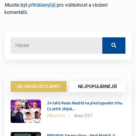
Musíte být
přihlášený(á)
pro viditelnost a vložení
komentářů.
NEJNOVĚJŠÍ ČLÁNKY
NEJPOPULÁRNĚJŠÍ
24 tahů Realu Madrid na přestupovém trhu.
Co ještě zbývá…
dnes 9:07
PŘESTUPY
PREVIEW: Ferencváros - Real Madrid. V