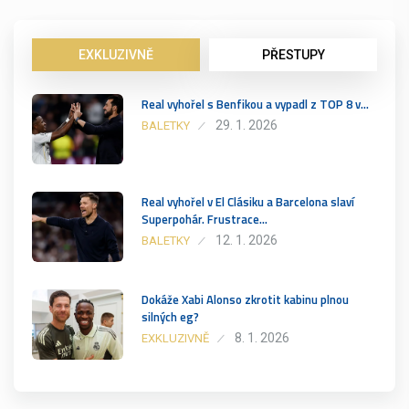
EXKLUZIVNĚ
PŘESTUPY
Real vyhořel s Benfikou a vypadl z TOP 8 v…
29. 1. 2026
BALETKY
Real vyhořel v El Clásiku a Barcelona slaví
Superpohár. Frustrace…
12. 1. 2026
BALETKY
Dokáže Xabi Alonso zkrotit kabinu plnou
silných eg?
8. 1. 2026
EXKLUZIVNĚ