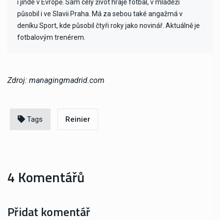
i jinde v Evropě. Sám celý život hraje fotbal, v mládeži
působil i ve Slavii Praha. Má za sebou také angažmá v
deníku Sport, kde působil čtyři roky jako novinář. Aktuálně je
fotbalovým trenérem.
Zdroj: managingmadrid.com
Tags
Reinier
4 Komentářů
Přidat komentář