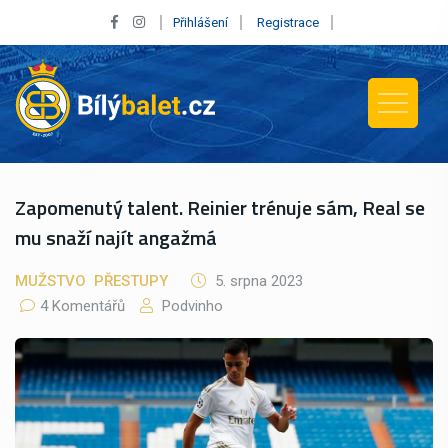
Přihlášení
Registrace
Zapomenutý talent. Reinier trénuje sám, Real se
mu snaží najít angažmá
MUŽSTVO
PŘESTUPY
5. srpna 2023
4 Komentářů
Podvinho