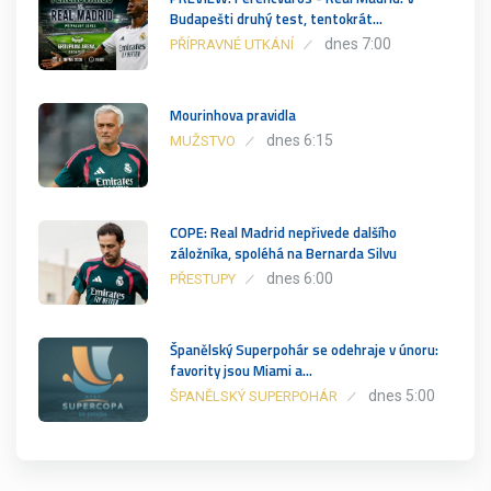
Budapešti druhý test, tentokrát…
dnes 7:00
PŘÍPRAVNÉ UTKÁNÍ
Mourinhova pravidla
dnes 6:15
MUŽSTVO
COPE: Real Madrid nepřivede dalšího
záložníka, spoléhá na Bernarda Silvu
dnes 6:00
PŘESTUPY
Španělský Superpohár se odehraje v únoru:
favority jsou Miami a…
dnes 5:00
ŠPANĚLSKÝ SUPERPOHÁR