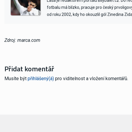
Laša je redaktorem portálu Bilybalet.cz. Do r
fotbalu má blízko, pracuje pro český prvoligo
od roku 2002, kdy ho okouzlil gól Zinedina Zid
Zdroj: marca.com
Přidat komentář
Musíte být
přihlášený(á)
pro viditelnost a vložení komentářů.