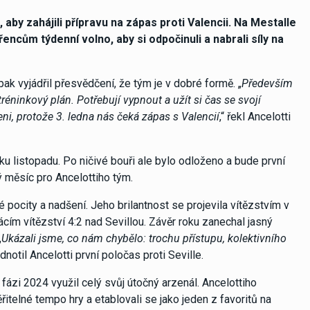
by zahájili přípravu na zápas proti Valencii. Na Mestalle
encům týdenní volno, aby si odpočinuli a nabrali síly na
k vyjádřil přesvědčení, že tým je v dobré formě. „
Především
éninkový plán. Potřebují vypnout a užít si čas se svojí
i, protože 3. ledna nás čeká zápas s Valencií
,“ řekl Ancelotti
ku listopadu. Po ničivé bouři ale bylo odloženo a bude první
 měsíc pro Ancelottiho tým.
pocity a nadšení. Jeho brilantnost se projevila vítězstvím v
ím vítězství 4:2 nad Sevillou. Závěr roku zanechal jasný
„
Ukázali jsme, co nám chybělo: trochu přístupu, kolektivního
odnotil Ancelotti první poločas proti Seville.
fázi 2024 využil celý svůj útočný arzenál. Ancelottiho
řitelné tempo hry a etablovali se jako jeden z favoritů na