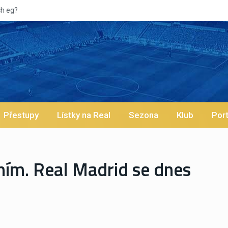
Vypískaný Vinícius! Bl
Přestupy
Lístky na Real
Sezona
Klub
Port
ním. Real Madrid se dnes