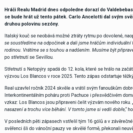
Hráči Realu Madrid dnes odpoledne dorazí do Valdebebas, a
se bude hrát už tento pátek. Carlo Ancelotti dal svým svěř
druhou polovinu sezóny.
Italský kouč se neobává možné ztráty rytmu po dovolené, naopa
se soustředíme na odpočinek a dali jsme hráčům individuální tr
rodinou. Vrátíme se s touhou a nadšením. Musíme být připraven
po střetnutí se Sevillou.
Střetnutí s Netopýry spadá do 12. kola, které se hrálo na začát
výzvou Los Blancos v roce 2025. Tento zápas odstartuje těžký
Real uzavřel ročník 2024 skvěle a vrátil svým fanouškům dobré 
Interkontinentálním poháru proti Pachuce i přesvědčivém domác
vzkaz: Los Blancos jsou připraveni čelit výzvám nového roku. 
nasazení a trochu více běhání. V tomto jsme si vedli dobře
,“ h
V posledních pěti zápasech vstřelil tým 16 gólů a v závěrečné 
svěřenci šli do vánoční pauzy ve skvělé formě, překonali neuvě