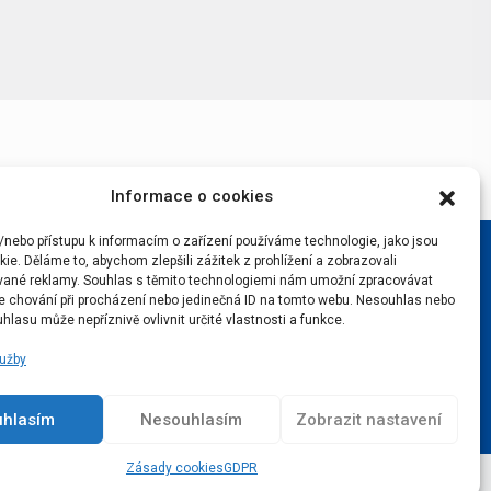
Informace o cookies
/nebo přístupu k informacím o zařízení používáme technologie, jako jsou
ie. Děláme to, abychom zlepšili zážitek z prohlížení a zobrazovali
vané reklamy. Souhlas s těmito technologiemi nám umožní zpracovávat
 je chování při procházení nebo jedinečná ID na tomto webu. Nesouhlas nebo
hlasu může nepříznivě ovlivnit určité vlastnosti a funkce.
lužby
uhlasím
Nesouhlasím
Zobrazit nastavení
Zásady cookies
GDPR
Podcast
Real v srdci
Lístky na Real
Kontakty
GDPR