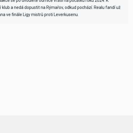
edakce se po dvouleté odmlce vrátil na počátku roku 2024. K
vý klub a nedá dopustit na Rýmařov, odkud pochází. Realu fandí už
ana ve finále Ligy mistrů proti Leverkusenu.