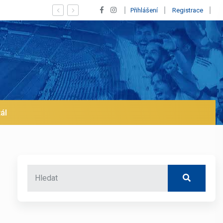
íží se jeho odchod z Realu a pustí se klub na trh už v lednu? | BALETKY #
Přihlášení
Registrace
ál