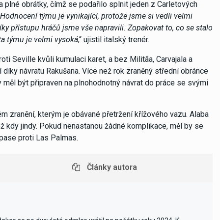
na plné obrátky, čímž se podařilo splnit jeden z Carletových
Hodnocení týmu je vynikající, protože jsme si vedli velmi
ky přístupu hráčů jsme vše napravili. Zopakovat to, co se stalo
ita týmu je velmi vysoká
,“ ujistil italský trenér.
ti Seville kvůli kumulaci karet, a bez Militãa, Carvajala a
jí díky návratu Rakušana. Více než rok zraněný střední obránce
y měl být připraven na plnohodnotný návrat do práce se svými
ém zranění, kterým je obávané přetržení křížového vazu. Alaba
 než kdy jindy. Pokud nenastanou žádné komplikace, měl by se
zápase proti Las Palmas.
Články autora