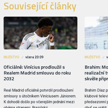
Související články
MUŽSTVO
včera 20:09
MUŽSTVO
v
Oficiálně: Vinícius prodloužil s
Brahim: Mou
Realem Madrid smlouvu do roku
realizační 
2032
skvěle přip
Real Madrid oficiálně potvrdil prodloužení
Brahim Díaz p
smlouvy s útočníkem Viníciusem Júniorem.
klubové telev
K dohodě došlo po včerejším jednání mezi
předsezonní p
oběma stranami. Brazilský…
chuť se vrátit