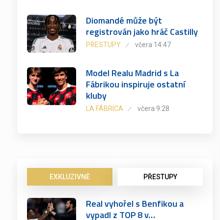
Diomandé může být
registrován jako hráč Castilly
PŘESTUPY
včera 14:47
Model Realu Madrid s La
Fábrikou inspiruje ostatní
kluby
LA FÁBRICA
včera 9:28
EXKLUZIVNĚ
PŘESTUPY
Real vyhořel s Benfikou a
vypadl z TOP 8 v…