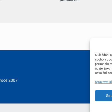
K ukládání a
soubory cook
personalizo
údaje, jako
odvolání sou
 roce 2007
Spravovat s
So