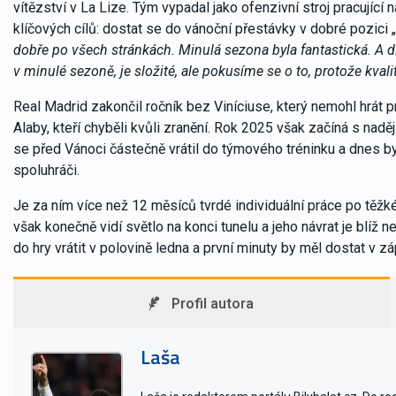
vítězství v La Lize. Tým vypadal jako ofenzivní stroj pracující 
klíčových cílů: dostat se do vánoční přestávky v dobré pozici „
dobře po všech stránkách. Minulá sezona byla fantastická. A dí
v minulé sezoně, je složité, ale pokusíme se o to, protože kval
Real Madrid zakončil ročník bez Viníciuse, který nemohl hrát pro
Alaby, kteří chyběli kvůli zranění. Rok 2025 však začíná s nadě
se před Vánoci částečně vrátil do týmového tréninku a dnes b
spoluhráči.
Je za ním více než 12 měsíců tvrdé individuální práce po těžk
však konečně vidí světlo na konci tunelu a jeho návrat je blíž
do hry vrátit v polovině ledna a první minuty by měl dostat v 
Profil autora
Laša