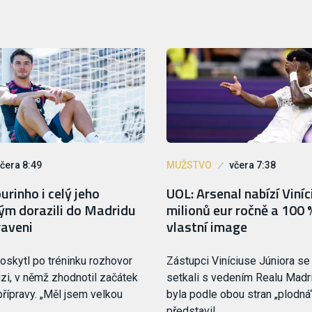
čera 8:49
MUŽSTVO
včera 7:38
rinho i celý jeho
UOL: Arsenal nabízí Viní
tým dorazili do Madridu
milionů eur ročně a 100 
raveni
vlastní image
oskytl po tréninku rozhovor
Zástupci Viníciuse Júniora se
izi, v němž zhodnotil začátek
setkali s vedením Realu Madri
řípravy. „Měl jsem velkou
byla podle obou stran „plodná“
,…
představil…