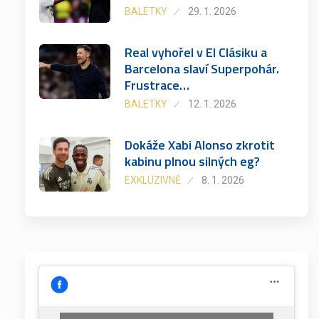
BALETKY
29. 1. 2026
Real vyhořel v El Clásiku a
Barcelona slaví Superpohár.
Frustrace…
BALETKY
12. 1. 2026
Dokáže Xabi Alonso zkrotit
kabinu plnou silných eg?
EXKLUZIVNĚ
8. 1. 2026