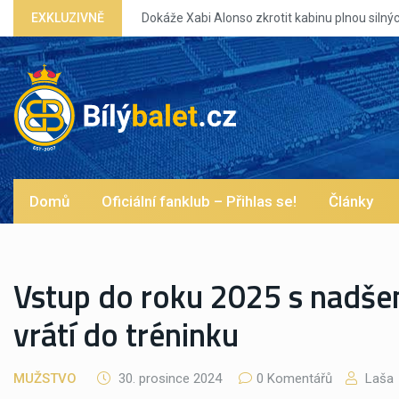
rotit kabinu plnou silných eg?
EXKLUZIVNĚ
Domů
Oficiální fanklub – Přihlas se!
Články
Vstup do roku 2025 s nadše
vrátí do tréninku
MUŽSTVO
30. prosince 2024
0 Komentářů
Laša