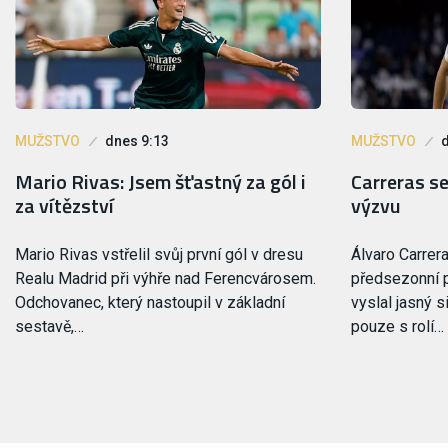
MUŽSTVO
dnes 9:13
MUŽSTVO
Mario Rivas: Jsem šťastný za gól i
Carreras se
za vítězství
výzvu
Mario Rivas vstřelil svůj první gól v dresu
Álvaro Carrer
Realu Madrid při výhře nad Ferencvárosem.
předsezonní p
Odchovanec, který nastoupil v základní
vyslal jasný s
sestavě,…
pouze s rolí…