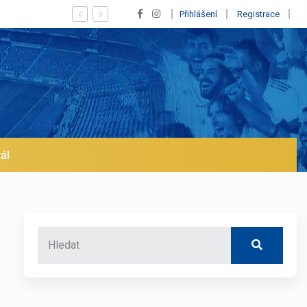
Vypískaný Vinícius! Blíží se jeho odchod z Realu
Přihlášení
Registrace
ál