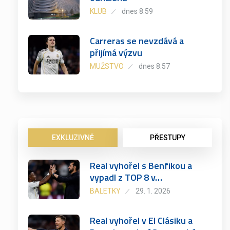
KLUB
dnes 8:59
Carreras se nevzdává a
přijímá výzvu
MUŽSTVO
dnes 8:57
EXKLUZIVNĚ
PŘESTUPY
Real vyhořel s Benfikou a
vypadl z TOP 8 v…
BALETKY
29. 1. 2026
Real vyhořel v El Clásiku a