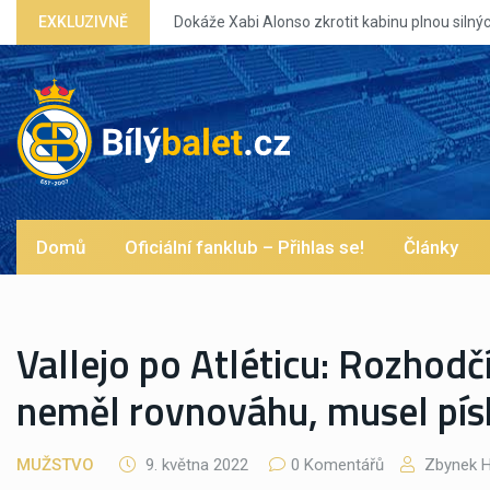
EXKLUZIVNĚ
Dokáže Xabi Alonso zkrotit kabinu plnou silnýc
Domů
Oficiální fanklub – Přihlas se!
Články
Vallejo po Atléticu: Rozhodčí
neměl rovnováhu, musel písk
MUŽSTVO
9. května 2022
0 Komentářů
Zbynek H