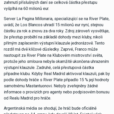
zahrnutí příslušných daní se celková částka přestupu
vyšplhá na 60 milionů eur.
Server La Pagina Millonaria, specializující se na River Plate,
uvádí, že Los Blancos uhradí 15 milionů eur nyní, stejnou
částku za rok a znovu za dva roky. Zdroj zároveň vysvětluje,
že přestup proběhl na základě dohody mezi kluby, nikoli
přímým zaplacením výstupní klauzule jednorázově. Tento
rozdíl má dvě klíčové důsledky. Zaprvé, Franco může
nastoupit za River Plate na Klubovém mistrovství světa,
protože jeho smlouva nebyla okamžitě ukončena uhrazením
výstupní klauzule. Zadruhé, celá přestupová částka
připadne klubu. Kdyby Real Madrid aktivoval klauzuli, pak by
podle dohody hráče s River Plate připadlo 15 % její hodnoty
samotnému Mastantuonovi. Nebyly zveřejněny žádné
informace o provizích pro agenty nebo podpisovém bonusu
od Realu Madrid pro hráče.
Argentinská média se shodují, že hráč bude oficiálně