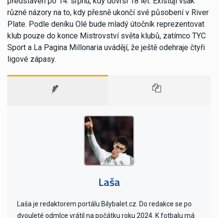
představen po 14. srpnu, kdy dovrší 18 let. Existují však
různé názory na to, kdy přesně ukončí své působení v River
Plate. Podle deníku Olé bude mladý útočník reprezentovat
klub pouze do konce Mistrovství světa klubů, zatímco TYC
Sport a La Pagina Millonaria uvádějí, že ještě odehraje čtyři
ligové zápasy.
Laša
Laša je redaktorem portálu Bilybalet.cz. Do redakce se po
dvouleté odmlce vrátil na počátku roku 2024. K fotbalu má