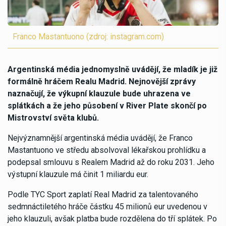
Franco Mastantuono (zdroj: instagram.com)
Argentinská média jednomyslně uvádějí, že mladík je již
formálně hráčem Realu Madrid. Nejnovější zprávy
naznačují, že výkupní klauzule bude uhrazena ve
splátkách a že jeho působení v River Plate skončí po
Mistrovství světa klubů.
Nejvýznamnější argentinská média uvádějí, že Franco
Mastantuono ve středu absolvoval lékařskou prohlídku a
podepsal smlouvu s Realem Madrid až do roku 2031. Jeho
výstupní klauzule má činit 1 miliardu eur.
Podle TYC Sport zaplatí Real Madrid za talentovaného
sedmnáctiletého hráče částku 45 milionů eur uvedenou v
jeho klauzuli, avšak platba bude rozdělena do tří splátek. Po