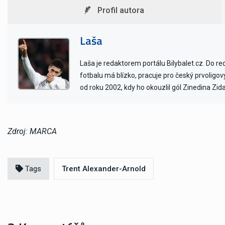
Profil autora
Laša
Laša je redaktorem portálu Bilybalet.cz. Do r
fotbalu má blízko, pracuje pro český prvoligo
od roku 2002, kdy ho okouzlil gól Zinedina Zid
Zdroj: MARCA
Tags
Trent Alexander-Arnold