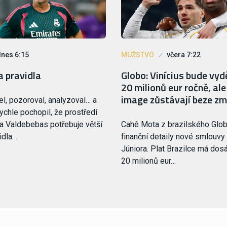
dnes 6:15
MUŽSTVO
včera 7:22
 pravidla
Globo: Vinícius bude vyd
20 milionů eur ročně, al
image zůstávají beze z
el, pozoroval, analyzoval… a
ychle pochopil, že prostředí
a Valdebebas potřebuje větší
Cahê Mota z brazilského Glob
idla…
finanční detaily nové smlouvy
Júniora. Plat Brazilce má dos
20 milionů eur…