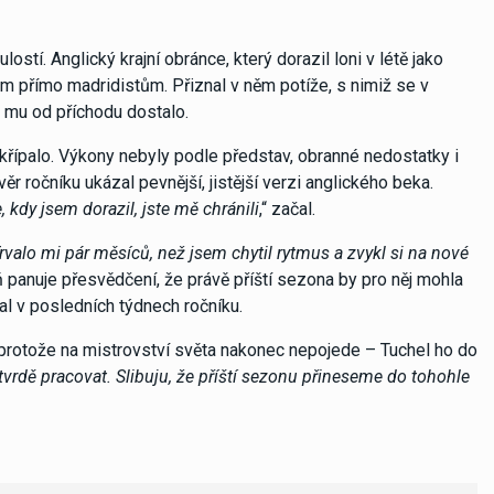
stí. Anglický krajní obránce, který dorazil loni v létě jako
zem přímo madridistům. Přiznal v něm potíže, s nimiž se v
e mu od příchodu dostalo.
řípalo. Výkony nebyly podle představ, obranné nedostatky i
r ročníku ukázal pevnější, jistější verzi anglického beka.
, kdy jsem dorazil, jste mě chránili
,“ začal.
rvalo mi pár měsíců, než jsem chytil rytmus a zvykl si na nové
ň panuje přesvědčení, že právě příští sezona by pro něj mohla
al v posledních týdnech ročníku.
, protože na mistrovství světa nakonec nepojede – Tuchel ho do
vrdě pracovat. Slibuju, že příští sezonu přineseme do tohohle