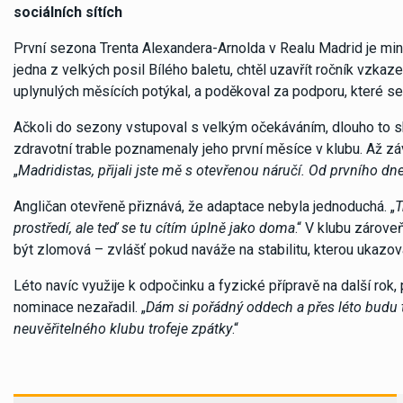
sociálních sítích
První sezona Trenta Alexandera-Arnolda v Realu Madrid je minulo
jedna z velkých posil Bílého baletu, chtěl uzavřít ročník vzka
uplynulých měsících potýkal, a poděkoval za podporu, které s
Ačkoli do sezony vstupoval s velkým očekáváním, dlouho to sk
zdravotní trable poznamenaly jeho první měsíce v klubu. Až závě
„
Madridistas, přijali jste mě s otevřenou náručí. Od prvního dne
Angličan otevřeně přiznává, že adaptace nebyla jednoduchá. „
T
prostředí, ale teď se tu cítím úplně jako doma
.“ V klubu zárove
být zlomová – zvlášť pokud naváže na stabilitu, kterou ukazov
Léto navíc využije k odpočinku a fyzické přípravě na další rok
nominace nezařadil. „
Dám si pořádný oddech a přes léto budu t
neuvěřitelného klubu trofeje zpátky
.“