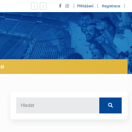
Vypískaný Vinícius! Blíží se jeho odchod z Realu a 
Přihlášení
Registrace
ál