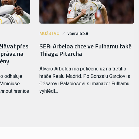
MUŽSTVO
včera 6:28
ělávat přes
SER: Arbeloa chce ve Fulhamu také
e práva na
Thiaga Pitarcha
měny
Álvaro Arbeloa má políčeno už na třetího
o odhaluje
hráče Realu Madrid. Po Gonzalu Garcíovi a
 Viníciuse
Césarovi Palaciosovi si manažer Fulhamu
áhnout hranice
vyhlédl…