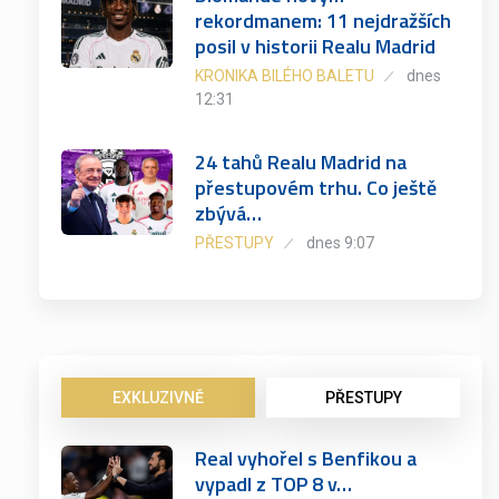
rekordmanem: 11 nejdražších
posil v historii Realu Madrid
KRONIKA BILÉHO BALETU
dnes
12:31
24 tahů Realu Madrid na
přestupovém trhu. Co ještě
zbývá…
PŘESTUPY
dnes 9:07
EXKLUZIVNĚ
PŘESTUPY
Real vyhořel s Benfikou a
vypadl z TOP 8 v…