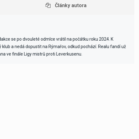
Články autora
edakce se po dvouleté odmlce vrátil na počátku roku 2024. K
vý klub a nedá dopustit na Rýmařov, odkud pochází. Realu fandí už
ana ve finále Ligy mistrů proti Leverkusenu.