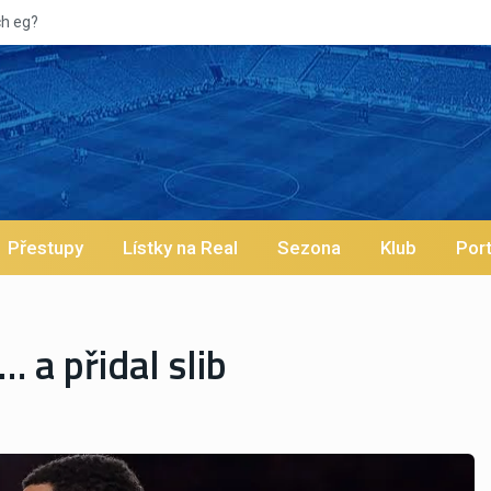
?
Přestupy
Lístky na Real
Sezona
Klub
Port
 a přidal slib