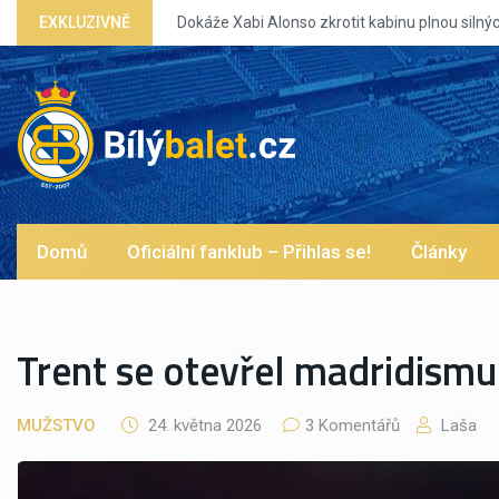
EXKLUZIVNĚ
Dokáže Xabi Alonso zkrotit kabinu plnou silných eg
Domů
Oficiální fanklub – Přihlas se!
Články
Trent se otevřel madridismu…
MUŽSTVO
24. května 2026
3 Komentářů
Laša