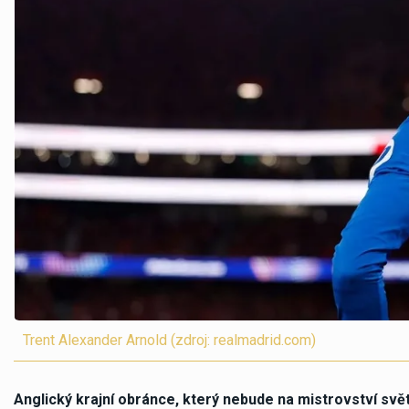
Trent Alexander Arnold (zdroj: realmadrid.com)
Anglický krajní obránce, který nebude na mistrovství sv