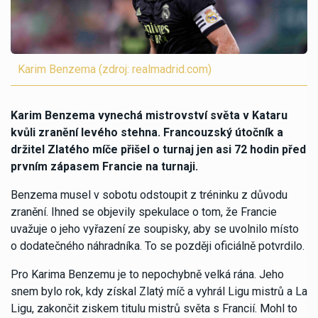
Karim Benzema (zdroj: realmadrid.com)
Karim Benzema vynechá mistrovství světa v Kataru
kvůli zranění levého stehna. Francouzský útočník a
držitel Zlatého míče přišel o turnaj jen asi 72 hodin před
prvním zápasem Francie na turnaji.
Benzema musel v sobotu odstoupit z tréninku z důvodu
zranění. Ihned se objevily spekulace o tom, že Francie
uvažuje o jeho vyřazení ze soupisky, aby se uvolnilo místo
o dodatečného náhradníka. To se později oficiálně potvrdilo.
Pro Karima Benzemu je to nepochybně velká rána. Jeho
snem bylo rok, kdy získal Zlatý míč a vyhrál Ligu mistrů a La
Ligu, zakončit ziskem titulu mistrů světa s Francií. Mohl to