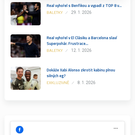
Real vyhořel s Benfikou a vypadl z TOP 8 v…
29. 1. 2026
BALETKY
Real vyhořel v El Clásiku a Barcelona slaví
Superpohár. Frustrace…
12. 1. 2026
BALETKY
Dokáže Xabi Alonso zkrotit kabinu plnou
silných eg?
8. 1. 2026
EXKLUZIVNĚ