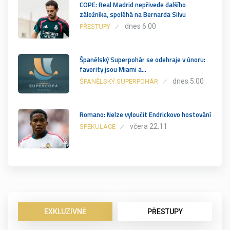
COPE: Real Madrid nepřivede dalšího
záložníka, spoléhá na Bernarda Silvu
dnes 6:00
PŘESTUPY
Španělský Superpohár se odehraje v únoru:
favority jsou Miami a…
dnes 5:00
ŠPANĚLSKÝ SUPERPOHÁR
Romano: Nelze vyloučit Endrickovo hostování
včera 22:11
SPEKULACE
EXKLUZIVNĚ
PŘESTUPY