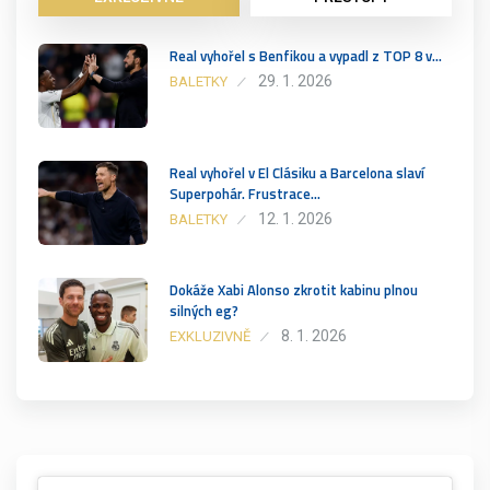
Real vyhořel s Benfikou a vypadl z TOP 8 v…
29. 1. 2026
BALETKY
Real vyhořel v El Clásiku a Barcelona slaví
Superpohár. Frustrace…
12. 1. 2026
BALETKY
Dokáže Xabi Alonso zkrotit kabinu plnou
silných eg?
8. 1. 2026
EXKLUZIVNĚ