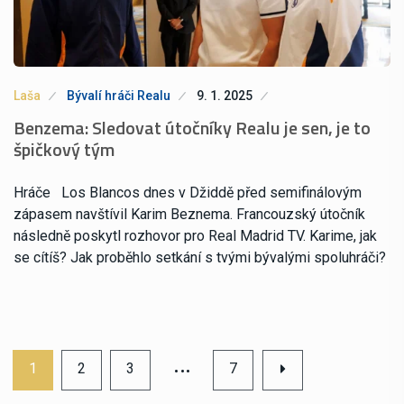
Laša
Bývalí hráči Realu
9. 1. 2025
Benzema: Sledovat útočníky Realu je sen, je to
špičkový tým
Hráče Los Blancos dnes v Džiddě před semifinálovým
zápasem navštívil Karim Beznema. Francouzský útočník
následně poskytl rozhovor pro Real Madrid TV. Karime, jak
se cítíš? Jak proběhlo setkání s tvými bývalými spoluhráči?
…
1
2
3
7