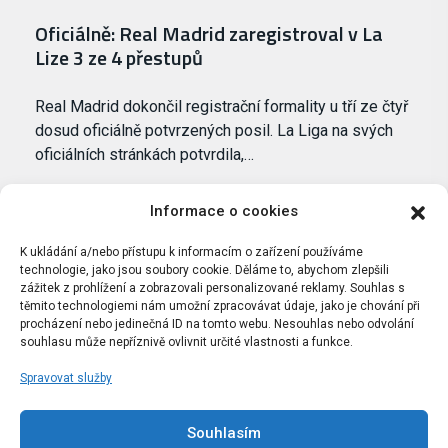
Oficiálně: Real Madrid zaregistroval v La
Lize 3 ze 4 přestupů
Real Madrid dokončil registrační formality u tří ze čtyř
dosud oficiálně potvrzených posil. La Liga na svých
oficiálních stránkách potvrdila,…
Informace o cookies
K ukládání a/nebo přístupu k informacím o zařízení používáme
technologie, jako jsou soubory cookie. Děláme to, abychom zlepšili
zážitek z prohlížení a zobrazovali personalizované reklamy. Souhlas s
těmito technologiemi nám umožní zpracovávat údaje, jako je chování při
procházení nebo jedinečná ID na tomto webu. Nesouhlas nebo odvolání
souhlasu může nepříznivě ovlivnit určité vlastnosti a funkce.
Spravovat služby
Portál Bílýbalet.cz byl založen pod názvem Real-
Madrid.cz v roce 2007
Souhlasím