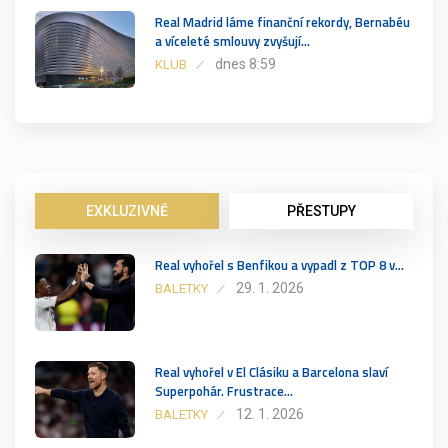
Real Madrid láme finanční rekordy, Bernabéu
a víceleté smlouvy zvyšují…
dnes 8:59
KLUB
EXKLUZIVNĚ
PŘESTUPY
Real vyhořel s Benfikou a vypadl z TOP 8 v…
29. 1. 2026
BALETKY
Real vyhořel v El Clásiku a Barcelona slaví
Superpohár. Frustrace…
12. 1. 2026
BALETKY