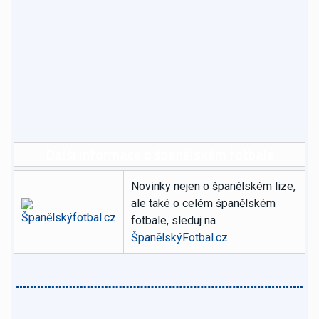
Další informace o španělském fotbale
Novinky nejen o španělském lize,
ale také o celém španělském
fotbale, sleduj na
ŠpanělskýFotbal.cz
.