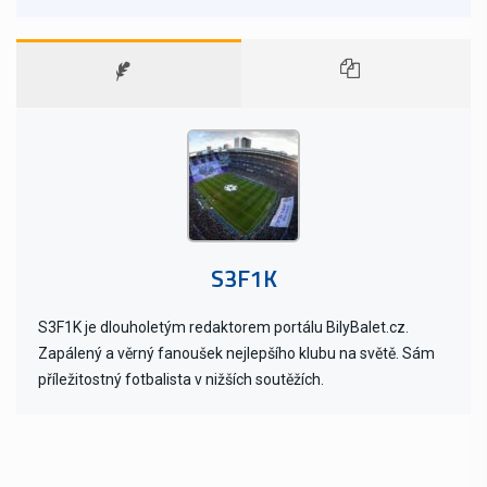
S3F1K
S3F1K je dlouholetým redaktorem portálu BilyBalet.cz.
Zapálený a věrný fanoušek nejlepšího klubu na světě. Sám
příležitostný fotbalista v nižších soutěžích.