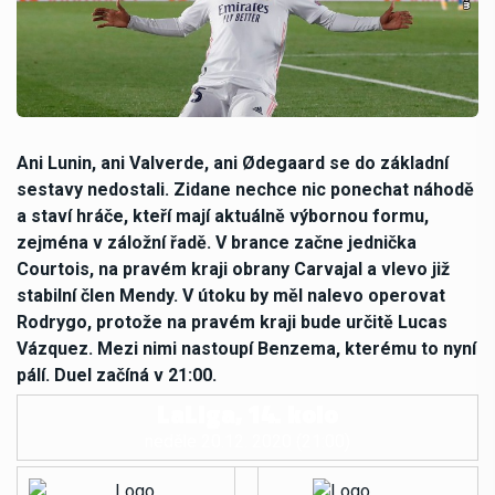
Ani Lunin, ani Valverde, ani Ødegaard se do základní
sestavy nedostali. Zidane nechce nic ponechat náhodě
a staví hráče, kteří mají aktuálně výbornou formu,
zejména v záložní řadě. V brance začne jednička
Courtois, na pravém kraji obrany Carvajal a vlevo již
stabilní člen Mendy. V útoku by měl nalevo operovat
Rodrygo, protože na pravém kraji bude určitě Lucas
Vázquez. Mezi nimi nastoupí Benzema, kterému to nyní
pálí. Duel začíná v 21:00.
LaLiga, 14. kolo
neděle 20.12. 2020 (21:00)