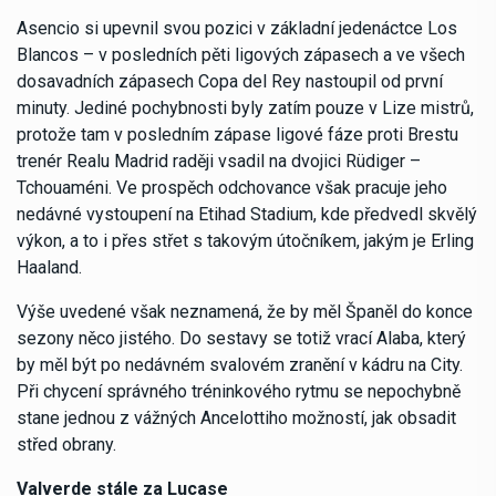
Asencio si upevnil svou pozici v základní jedenáctce Los
Blancos – v posledních pěti ligových zápasech a ve všech
dosavadních zápasech Copa del Rey nastoupil od první
minuty. Jediné pochybnosti byly zatím pouze v Lize mistrů,
protože tam v posledním zápase ligové fáze proti Brestu
trenér Realu Madrid raději vsadil na dvojici Rüdiger –
Tchouaméni. Ve prospěch odchovance však pracuje jeho
nedávné vystoupení na Etihad Stadium, kde předvedl skvělý
výkon, a to i přes střet s takovým útočníkem, jakým je Erling
Haaland.
Výše uvedené však neznamená, že by měl Španěl do konce
sezony něco jistého. Do sestavy se totiž vrací Alaba, který
by měl být po nedávném svalovém zranění v kádru na City.
Při chycení správného tréninkového rytmu se nepochybně
stane jednou z vážných Ancelottiho možností, jak obsadit
střed obrany.
Valverde stále za Lucase