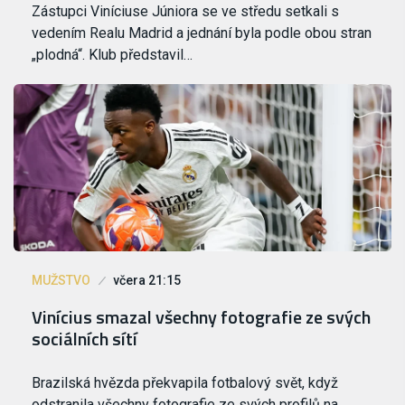
Zástupci Viníciuse Júniora se ve středu setkali s
vedením Realu Madrid a jednání byla podle obou stran
„plodná“. Klub představil…
MUŽSTVO
včera 21:15
Vinícius smazal všechny fotografie ze svých
sociálních sítí
Brazilská hvězda překvapila fotbalový svět, když
odstranila všechny fotografie ze svých profilů na