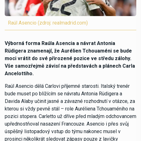
Raúl Asencio (zdroj: realmadrid.com)
Výborná forma Raúla Asencia a návrat Antonia
Rüdigera znamenají, že Aurélien Tchouaméni se bude
moci vrátit do své přirozené pozice ve středu zálohy.
Vše samozřejmě závisí na představách a plánech Carla
Ancelottiho.
Raúl Asencio dělá Carlovi příjemné starosti. Italský trenér
bude muset po blížícím se návratu Antonia Rüdigera a
Davida Alaby učinit jasné a závazné rozhodnutí v otázce, za
kterou si vždy pevně stál – role Auréliena Tchouaméniho na
pozici stopera. Carletto už dříve před mladým odchovancem
upřednostňoval nasazení Francouze. Asencio i přes svůj
úspěšný listopadový vstup do týmu nakonec musel v
prosinci několikrát sledovat zápasy pouze z lavičky