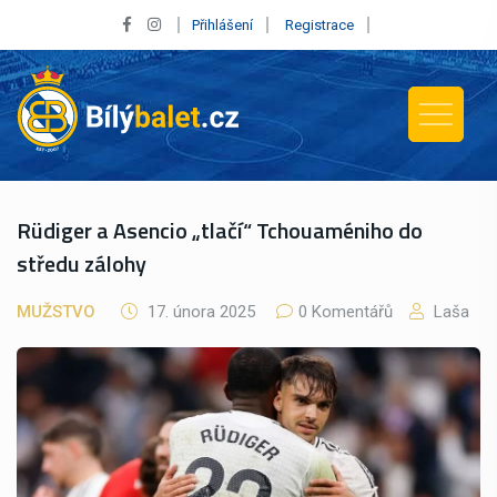
Přihlášení
Registrace
Rüdiger a Asencio „tlačí“ Tchouaméniho do
středu zálohy
MUŽSTVO
17. února 2025
0 Komentářů
Laša