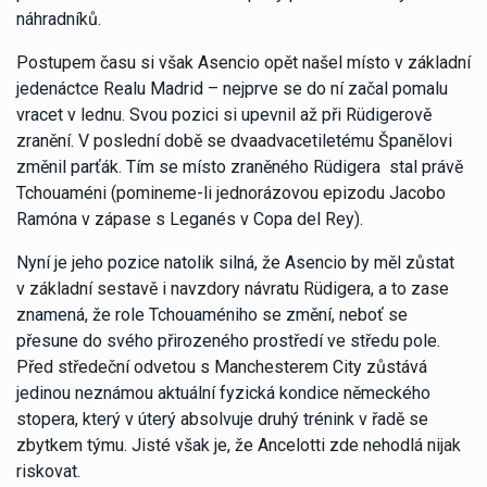
náhradníků.
Postupem času si však Asencio opět našel místo v základní
jedenáctce Realu Madrid – nejprve se do ní začal pomalu
vracet v lednu. Svou pozici si upevnil až při Rüdigerově
zranění. V poslední době se dvaadvacetiletému Španělovi
změnil parťák. Tím se místo zraněného Rüdigera stal právě
Tchouaméni (pomineme-li jednorázovou epizodu Jacobo
Ramóna v zápase s Leganés v Copa del Rey).
Nyní je jeho pozice natolik silná, že Asencio by měl zůstat
v základní sestavě i navzdory návratu Rüdigera, a to zase
znamená, že role Tchouaméniho se změní, neboť se
přesune do svého přirozeného prostředí ve středu pole.
Před středeční odvetou s Manchesterem City zůstává
jedinou neznámou aktuální fyzická kondice německého
stopera, který v úterý absolvuje druhý trénink v řadě se
zbytkem týmu. Jisté však je, že Ancelotti zde nehodlá nijak
riskovat.