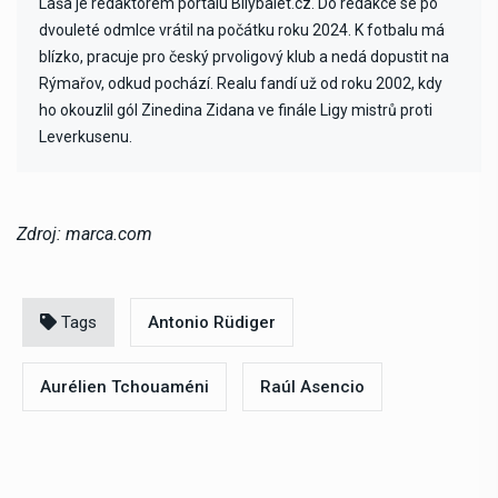
Laša je redaktorem portálu Bilybalet.cz. Do redakce se po
dvouleté odmlce vrátil na počátku roku 2024. K fotbalu má
blízko, pracuje pro český prvoligový klub a nedá dopustit na
Rýmařov, odkud pochází. Realu fandí už od roku 2002, kdy
ho okouzlil gól Zinedina Zidana ve finále Ligy mistrů proti
Leverkusenu.
Zdroj: marca.com
Tags
Antonio Rüdiger
Aurélien Tchouaméni
Raúl Asencio