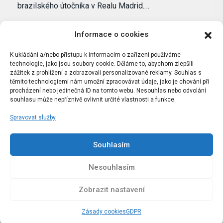
brazilského útočníka v Realu Madrid.…
Informace o cookies
K ukládání a/nebo přístupu k informacím o zařízení používáme
technologie, jako jsou soubory cookie. Děláme to, abychom zlepšili
zážitek z prohlížení a zobrazovali personalizované reklamy. Souhlas s
těmito technologiemi nám umožní zpracovávat údaje, jako je chování při
procházení nebo jedinečná ID na tomto webu. Nesouhlas nebo odvolání
souhlasu může nepříznivě ovlivnit určité vlastnosti a funkce.
Spravovat služby
Portál Bílýbalet.cz byl založen pod názvem Real-
Madrid.cz v roce 2007
Souhlasím
Kopírování obsahu je přísně zakázáno.
Nesouhlasím
Zobrazit nastavení
Zásady cookies
GDPR