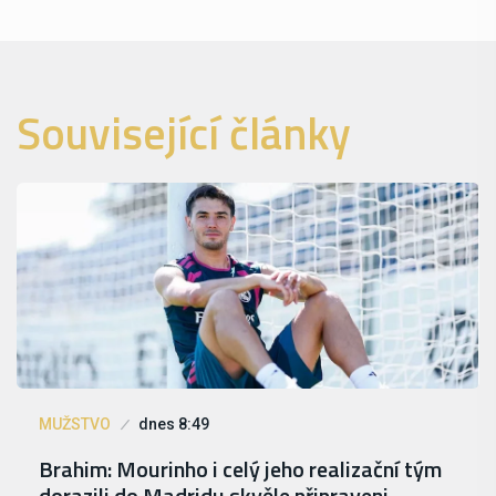
Související články
MUŽSTVO
dnes 8:49
Brahim: Mourinho i celý jeho realizační tým
dorazili do Madridu skvěle připraveni