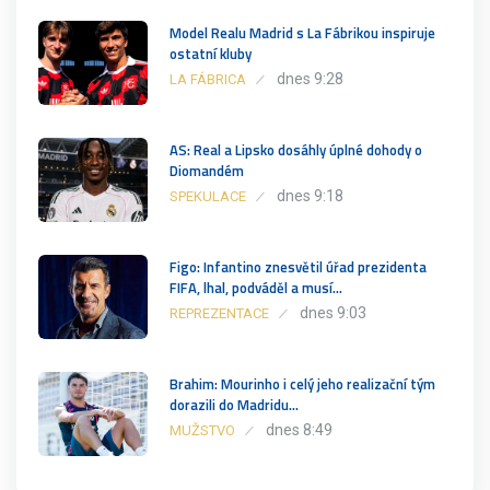
Model Realu Madrid s La Fábrikou inspiruje
ostatní kluby
dnes 9:28
LA FÁBRICA
AS: Real a Lipsko dosáhly úplné dohody o
Diomandém
dnes 9:18
SPEKULACE
Figo: Infantino znesvětil úřad prezidenta
FIFA, lhal, podváděl a musí…
dnes 9:03
REPREZENTACE
Brahim: Mourinho i celý jeho realizační tým
dorazili do Madridu…
dnes 8:49
MUŽSTVO