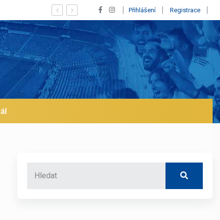
Vypískaný Vinícius! Blíží se jeho odchod z Realu a pustí
Přihlášení
Registrace
ál