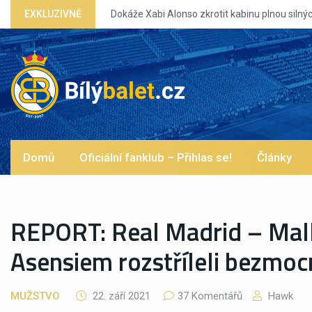
EXKLUZIVNĚ
Dokáže Xabi Alonso zkrotit kabinu plnou silných eg?
Domů
Oficiální fanklub – Přihlas se!
Články
REPORT: Real Madrid – Mall
Asensiem rozstříleli bezmo
MUŽSTVO
22. září 2021
37 Komentářů
Hawk