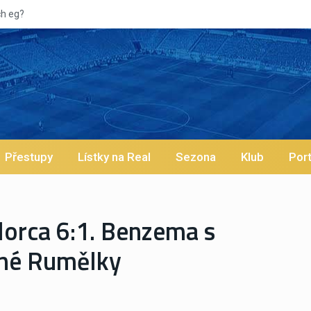
Přestupy
Lístky na Real
Sezona
Klub
Port
orca 6:1. Benzema s
cné Rumělky