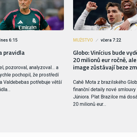
dnes 6:15
MUŽSTVO
včera 7:22
 pravidla
Globo: Vinícius bude vyd
20 milionů eur ročně, al
image zůstávají beze z
el, pozoroval, analyzoval… a
ychle pochopil, že prostředí
a Valdebebas potřebuje větší
Cahê Mota z brazilského Glob
idla…
finanční detaily nové smlouvy
Júniora. Plat Brazilce má dos
20 milionů eur…