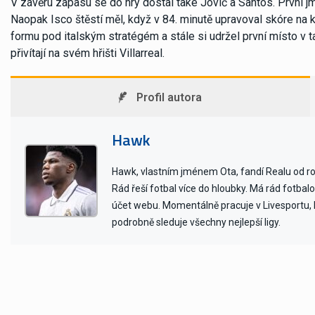
V závěru zápasu se do hry dostal také Jovič a Santos. První j
Naopak Isco štěstí měl, když v 84. minutě upravoval skóre na k
formu pod italským stratégém a stále si udržel první místo v 
přivítají na svém hřišti Villarreal.
Profil autora
Hawk
Hawk, vlastním jménem Ota, fandí Realu od ro
Rád řeší fotbal více do hloubky. Má rád fotbal
účet webu. Momentálně pracuje v Livesportu, 
podrobně sleduje všechny nejlepší ligy.