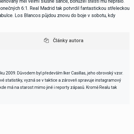
menovaný měl velmi slušné šance, bohužel štěstí mu nepřálo.
onečných 6:1. Real Madrid tak potvrdil fantastickou střeleckou
tabulce. Los Blancos půjdou znovu do boje v sobotu, kdy
Články autora
ku 2009. Důvodem byl především Iker Casillas, jeho obrovský vzor.
ové statistiky, vyzná se v taktice a zároveň spravuje instagramový
kde má na starost mimo jiné i reporty zápasů. Kromě Realu tak