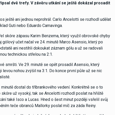
řipsal dvě trefy. V závěru utkání se ještě dokázal prosadit
s ještě ani jednou neprohrál. Carlo Ancelotti se rozhodl udělat
říklad Guti nebo Eduardo Camavinga.
tevřel skóre zápasu Karim Benzema, který využil obrovské chyby
ůj gólový učet načal ve 24. minutě Marco Asensio, který po
odstatě ani nestihli dokoukat záznam gólu a už se radovali
snou technickou střelou na 2:1.
vé smršti. Ve 29. minutě se opět prosadil Asensio, který
levou nohou zvýšil na 3:1. Do konce první půle už se nic
alisté.
5. minutě dostal do tříbrankového vedení. Konkrétně se o to
ve skóre už vysoký, tak se Ancelotti rozhodl poslat na hřiště
kání také Isco a Lucas. Hned o šest minut později vsřelil svůj
spěním teče obranců Mallorky poslal míč za záda Reiny.