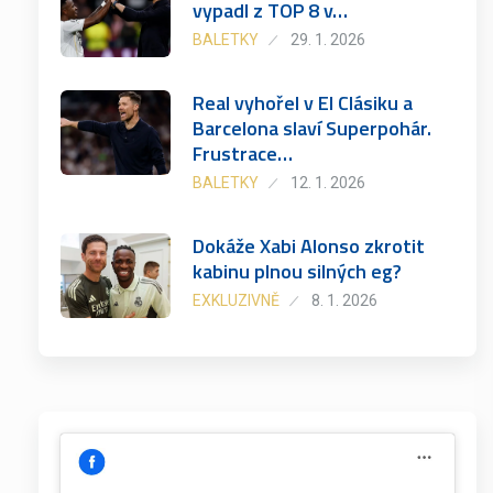
vypadl z TOP 8 v…
BALETKY
29. 1. 2026
Real vyhořel v El Clásiku a
Barcelona slaví Superpohár.
Frustrace…
BALETKY
12. 1. 2026
Dokáže Xabi Alonso zkrotit
kabinu plnou silných eg?
EXKLUZIVNĚ
8. 1. 2026