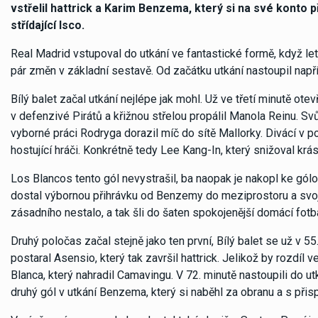
vstřelil hattrick a Karim Benzema, který si na své konto p
střídající Isco.
Real Madrid vstupoval do utkání ve fantastické formě, když leto
pár změn v základní sestavě. Od začátku utkání nastoupil nap
Bílý balet začal utkání nejlépe jak mohl. Už ve třetí minutě o
v defenzivé Pirátů a křižnou střelou propálil Manola Reinu. Sv
vyborné práci Rodryga dorazil míč do sítě Mallorky. Divácí v p
hostující hráči. Konkrétně tedy Lee Kang-In, který snižoval krá
Los Blancos tento gól nevystrašil, ba naopak je nakopl ke gólo
dostal výbornou přihrávku od Benzemy do meziprostoru a svoji 
zásadního nestalo, a tak šli do šaten spokojenější domácí fotb
Druhý poločas začal stejně jako ten první, Bílý balet se už v 5
postaral Asensio, který tak završil hattrick. Jelikož by rozdíl 
Blanca, který nahradil Camavingu. V 72. minutě nastoupili do ut
druhý gól v utkání Benzema, který si naběhl za obranu a s při