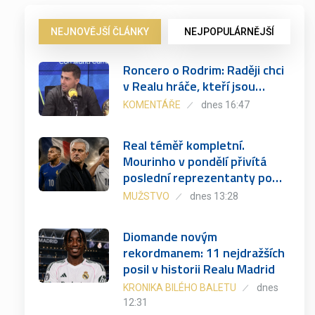
NEJNOVĚJŠÍ ČLÁNKY
NEJPOPULÁRNĚJŠÍ
Roncero o Rodrim: Raději chci
v Realu hráče, kteří jsou…
KOMENTÁŘE
dnes 16:47
Real téměř kompletní.
Mourinho v pondělí přivítá
poslední reprezentanty po…
MUŽSTVO
dnes 13:28
Diomande novým
rekordmanem: 11 nejdražších
posil v historii Realu Madrid
KRONIKA BILÉHO BALETU
dnes
12:31