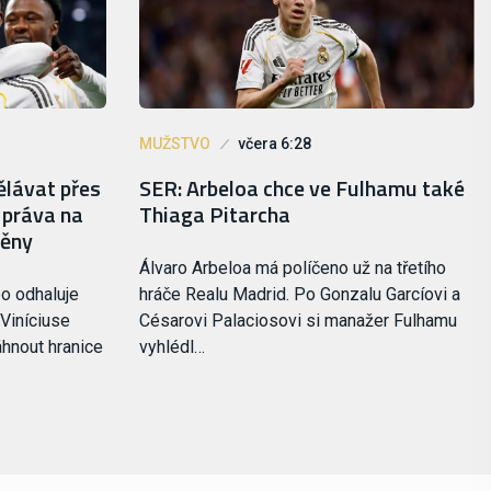
MUŽSTVO
včera 6:28
ělávat přes
SER: Arbeloa chce ve Fulhamu také
e práva na
Thiaga Pitarcha
měny
Álvaro Arbeloa má políčeno už na třetího
o odhaluje
hráče Realu Madrid. Po Gonzalu Garcíovi a
 Viníciuse
Césarovi Palaciosovi si manažer Fulhamu
áhnout hranice
vyhlédl…